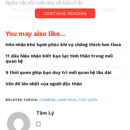
Nghe vậy, tôi cười nhẹ rồi hỏi cô ấy:
— “Em có biết vì sao con người thường khó từ bỏ
CONTINUE READING
những thói quen xấu không?”
Cô ấy lắc đầu, tò mò:
— “Sao anh?”
You may also like...
Bạn có bao giờ tự hỏi điều đó chưa?
Hôn nhân khó hạnh phúc khi vợ chồng thích hơn thua
11 dấu hiệu nhận biết bạo lực tinh thần trong mối
Cái bẫy dopamine: Thứ giữ con
quan hệ
người trong vòng lặp của thói
9 thói quen giúp bạn duy trì mối quan hệ lâu dài
quen xấu
Vấn đề lớn nhất của người độc thân
Con người dễ bị nghiện
dopamine
— một chất hóa
học hữu cơ tạo ra cảm giác hưng phấn và khoái cảm.
RELATED TOPICS:
DOPAMINE
,
HẠNH PHÚC
,
THÓI QUEN
Khi dopamine được tiết ra, chúng ta cảm thấy vui vẻ,
động lực dâng trào, và cuộc sống trở nên thú vị hơn.
Tâm Lý
Dopamine được sinh ra từ hai nguồn chính: