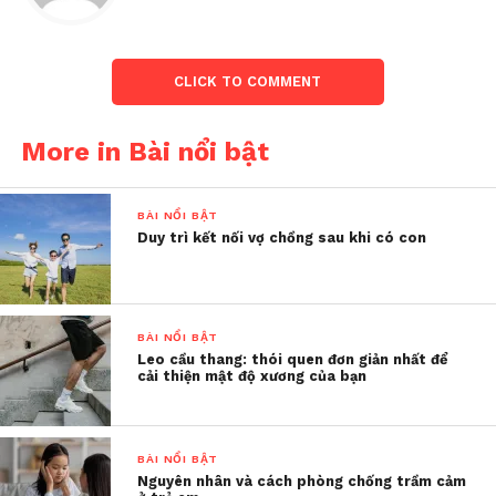
Bên trong cơ thể
– thông qua quá
trình sinh học tự nhiên.
CLICK TO COMMENT
Tác động bên ngoài
– từ các thói quen
như hút thuốc, uống cà phê, tiêu thụ
chất kích thích, ăn đồ ngọt, xem phim,
More in Bài nổi bật
lướt mạng xã hội…
Vấn đề là, khi đã quen với những “cơn sóng”
BÀI NỔI BẬT
Duy trì kết nối vợ chồng sau khi có con
dopamine từ bên ngoài, con người dần mất khả
năng tự tạo ra niềm vui tự nhiên. Và khi niềm vui
không còn, họ rơi vào trạng thái chán nản, trống
rỗng – dẫn đến việc tiếp tục tìm đến những thói
BÀI NỔI BẬT
quen xấu để kích hoạt dopamine lần nữa.
Leo cầu thang: thói quen đơn giản nhất để
cải thiện mật độ xương của bạn
Vòng xoáy không hồi kết của sự
phụ thuộc
BÀI NỔI BẬT
Hãy thử tưởng tượng:
Nguyên nhân và cách phòng chống trầm cảm