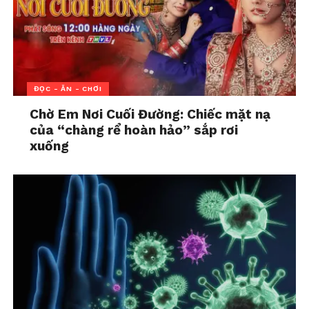
Thực ra, cơ thể con người không chỉ có dopamine.
Bên trong chúng ta còn ba loại hormone quan trọng
khác giúp tạo ra
cảm giác hạnh phúc
và cân bằng
tinh thần:
ĐỌC - ĂN - CHƠI
Endorphin
– giúp giảm căng thẳng và
Chờ Em Nơi Cuối Đường: Chiếc mặt nạ
đau đớn.
của “chàng rể hoàn hảo” sắp rơi
Serotonin
– mang lại cảm giác thư thái
xuống
và ổn định tâm trạng.
Oxytocin
– tạo ra sự gắn kết, tình yêu
và sự tin tưởng.
Những hormone này có thể được kích hoạt bằng các
hoạt động lành mạnh: tập thể dục, thiền định, dành
thời gian với người thân, sáng tạo nghệ thuật, chăm
sóc động vật… Khi có được niềm vui từ bên trong, con
người sẽ không còn phụ thuộc vào dopamine từ