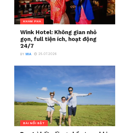
KHÁM PHÁ
Wink Hotel: Không gian nhỏ
gọn, full tiện ích, hoạt động
24/7
25.07.2026
BY
MIA
BÀI NỔI BẬT