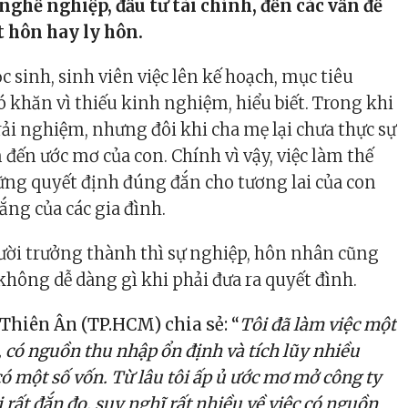
nghề nghiệp, đầu tư tài chính, đến các vấn đề
t hôn hay ly hôn.
c sinh, sinh viên việc lên kế hoạch, mục tiêu
ó khăn vì thiếu kinh nghiệm, hiểu biết. Trong khi
trải nghiệm, nhưng đôi khi cha mẹ lại chưa thực sự
 đến ước mơ của con. Chính vì vậy, việc làm thế
ững quyết định đúng đắn cho tương lai của con
lắng của các gia đình.
gười trưởng thành thì sự nghiệp, hôn nhân cũng
không dễ dàng gì khi phải đưa ra quyết đình.
hiên Ân (TP.HCM) chia sẻ: “
Tôi đã làm việc một
, có nguồn thu nhập ổn định và tích lũy nhiều
ó một số vốn. Từ lâu tôi ấp ủ ước mơ mở công ty
ôi rất đắn đo, suy nghĩ rất nhiều về việc có nguồn