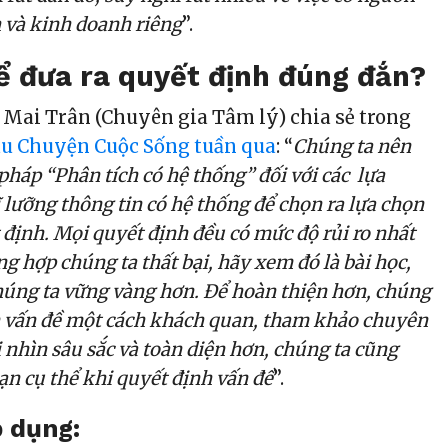
 và kinh doanh riêng
”.
ể đưa ra quyết định đúng đắn?
ị Mai Trân (Chuyên gia Tâm lý) chia sẻ trong
âu Chuyện Cuộc Sống tuần qua
: “
Chúng ta nên
háp “Phân tích có hệ thống” đối với các lựa
 lưỡng thông tin có hệ thống để chọn ra lựa chọn
 định. Mọi quyết định đều có mức độ rủi ro nhất
g hợp chúng ta thất bại, hãy xem đó là bài học,
húng ta vững vàng hơn. Để hoàn thiện hơn, chúng
n vấn đề một cách khách quan, tham khảo chuyên
i nhìn sâu sắc và toàn diện hơn, chúng ta cũng
ạn cụ thể khi quyết định vấn đề
”.
 dụng: