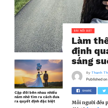
BÀI NỔI BẬT
Làm thế
định qu
sáng su
By
Thanh T
Published on
SHARE
Cặp đôi bên nhau nhiều
năm nhờ tìm ra cách đưa
ra quyết định đặc biệt
Mỗi người đều p