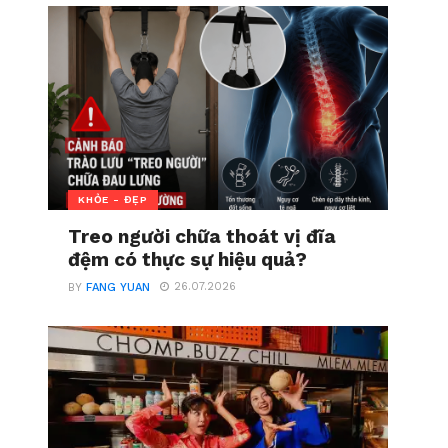
KHỎE - ĐẸP
Treo người chữa thoát vị đĩa
đệm có thực sự hiệu quả?
26.07.2026
BY
FANG YUAN