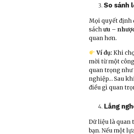
So sánh lợ
Mọi quyết định 
sách
ưu – nhượ
quan hơn.
Ví dụ:
Khi chọ
mời từ một công
quan trọng như 
nghiệp… Sau khi
điều gì quan tr
Lắng ngh
Dữ liệu là quan
bạn. Nếu một lự