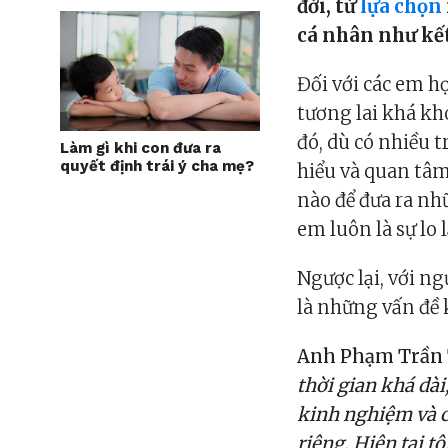
đời, từ
lựa chọn
cá nhân như kế
Đối với các em họ
tương lai khá kh
đó, dù có nhiều 
Làm gì khi con đưa ra
quyết định trái ý cha mẹ?
hiểu và quan tâm
nào để đưa ra nh
em luôn là sự lo 
Ngược lại, với n
là những vấn đề 
Anh Phạm Trần T
thời gian khá dài
kinh nghiệm và c
riêng. Hiện tại t