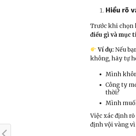
Hiểu rõ v
Trước khi chọn 
điều gì và mục t
Ví dụ:
Nếu bạn
không, hãy tự h
Mình không
Công ty mớ
thời?
Mình muốn 
Việc xác định r
định vội vàng vì