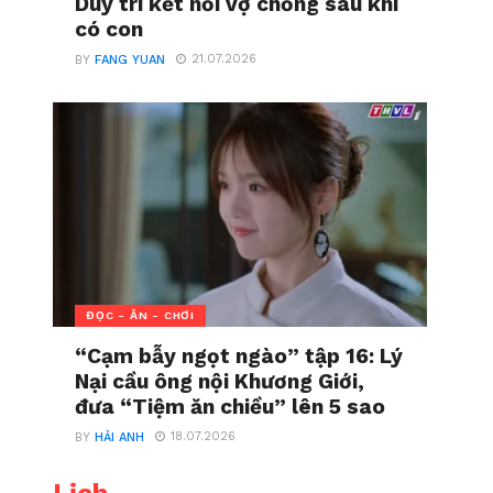
Duy trì kết nối vợ chồng sau khi
có con
21.07.2026
BY
FANG YUAN
ĐỌC - ĂN - CHƠI
“Cạm bẫy ngọt ngào” tập 16: Lý
Nại cầu ông nội Khương Giới,
đưa “Tiệm ăn chiều” lên 5 sao
18.07.2026
BY
HẢI ANH