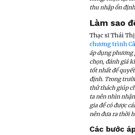
thu nhập ổn định
Làm sao đ
Thạc sĩ Thái Th
chương trình C
áp dụng phương p
chọn, đánh giá kĩ
tốt nhất để quyết
định. Trong trườn
thử thách giúp c
ta nên nhìn nhậ
gia để có được cá
nên đưa ra thời h
Các bước áp