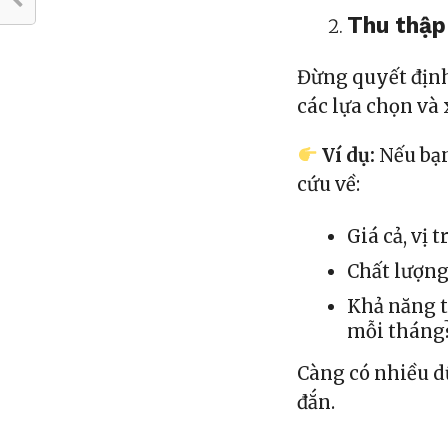
Thu thập 
Đừng quyết định 
các lựa chọn và 
Ví dụ:
Nếu bạn
cứu về:
Giá cả, vị 
Chất lượng 
Khả năng t
mỗi tháng
Càng có nhiều d
đắn.