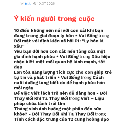
10.07.2026
BY
MIA
Ý kiến người trong cuộc
10 điều không nên nói với con cái khi bạn
trong
đang trong giai đoạn ly hôn ⋆ Vui Sống
Đối mặt với định kiến xã hội P1: “Ly hôn là
xấu”
Yêu bạn đời hơn con cái: nền tảng của một
trong
gia đình hạnh phúc ⋆ Vui Sống
Dấu hiệu
nhận biết một mối quan hệ lành mạnh, tốt
đẹp
Lan tỏa năng lượng tích cực cho con giúp trẻ
trong
tự tin và phát triển ⋆ Vui Sống
Cách
nuôi dưỡng lòng biết ơn để hạnh phúc hơn
mỗi ngày
Để việc viết lách trở nên dễ dàng hơn - Đời
trong
Thay Đổi Khi Ta Thay Đổi
Viết – Liệu
pháp chữa lành trái tim
Tháng sinh ảnh hưởng một phần đến sức
trong
khỏe? - Đời Thay Đổi Khi Ta Thay Đổi
Tính cách đặc trưng của 12 cung hoàng đạo