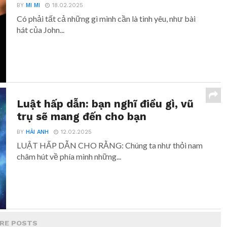
BY
MI MI
18.02.2025
Có phải tất cả những gì mình cần là tình yêu, như bài
hát của John...
Luật hấp dẫn: bạn nghĩ điều gì, vũ
trụ sẽ mang đến cho bạn
BY
HẢI ANH
12.02.2025
LUẬT HẤP DẪN CHO RẰNG: Chúng ta như thỏi nam
châm hút về phía mình những...
RE POSTS