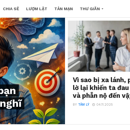
CHIA SẺ
LƯỢM LẶT
TẢN MẠN
THƯ GIÃN
Vì sao bị xa lánh,
lờ lại khiến ta đa
 bạn
và phẫn nộ đến v
nghĩ
BY
TÂM LÝ
04.11.2025