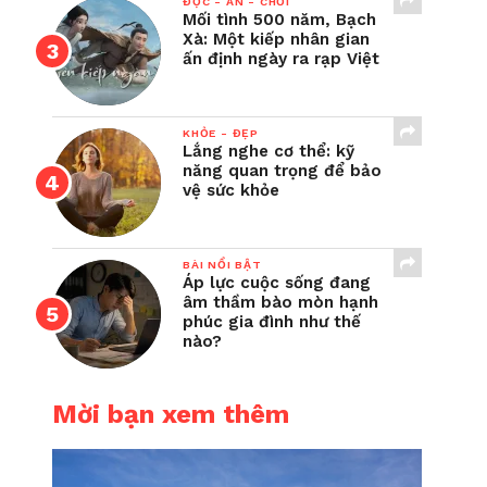
ĐỌC - ĂN - CHƠI
Mối tình 500 năm, Bạch
Xà: Một kiếp nhân gian
ấn định ngày ra rạp Việt
KHỎE - ĐẸP
Lắng nghe cơ thể: kỹ
năng quan trọng để bảo
vệ sức khỏe
BÀI NỔI BẬT
Áp lực cuộc sống đang
âm thầm bào mòn hạnh
phúc gia đình như thế
nào?
Mời bạn xem thêm