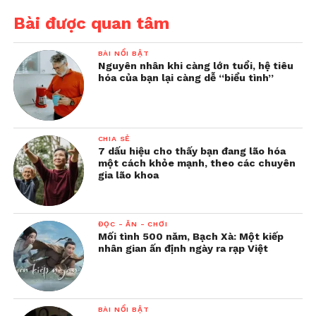
Bài được quan tâm
BÀI NỔI BẬT
Nguyên nhân khi càng lớn tuổi, hệ tiêu
hóa của bạn lại càng dễ “biểu tình”
CHIA SẺ
7 dấu hiệu cho thấy bạn đang lão hóa
một cách khỏe mạnh, theo các chuyên
gia lão khoa
ĐỌC - ĂN - CHƠI
Mối tình 500 năm, Bạch Xà: Một kiếp
nhân gian ấn định ngày ra rạp Việt
BÀI NỔI BẬT