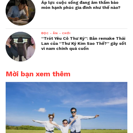
Áp lực cuộc sống đang âm thầm bào
mòn hạnh phúc gia đình như thế nào?
ĐỌC - ĂN - CHƠI
“Trót Yêu Cô Thư Ký”: Bản remake Thái
Lan của “Thư Ký Kim Sao Thế?” gây sốt
vì nam chính quá cuốn
Mời bạn xem thêm