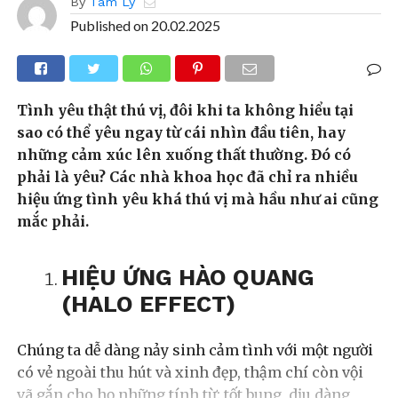
By
Tâm Lý
Published on
20.02.2025
Tình yêu thật thú vị, đôi khi ta không hiểu tại
sao có thể yêu ngay từ cái nhìn đầu tiên, hay
những cảm xúc lên xuống thất thường. Đó có
phải là yêu? Các nhà khoa học đã chỉ ra nhiều
hiệu ứng tình yêu khá thú vị mà hầu như ai cũng
mắc phải.
HIỆU ỨNG HÀO QUANG
(HALO EFFECT)
Chúng ta dễ dàng nảy sinh cảm tình với một người
có vẻ ngoài thu hút và xinh đẹp, thậm chí còn vội
vã gắn cho họ những tính từ: tốt bụng, dịu dàng,