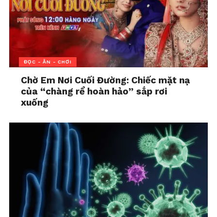
vậy tạo ra ảo giác bạn thật sự thích người đó mặc
dù sự thật không phải vậy.
HIỆU ỨNG “CHAI MẶT”
ĐỌC - ĂN - CHƠI
Căn cứ theo tâm lý lâu ngày sinh tình. Nhà tâm lý
Chờ Em Nơi Cuối Đường: Chiếc mặt nạ
học Tra Vinh Ti làm một thí nghiệm: Ông đưa cho
của “chàng rể hoàn hảo” sắp rơi
những người tham dự các bức ảnh của người khác
xuống
giới, trước hết chia thành 20 lần, 10 lần, 1 lần, sau
đó mời những người tham dự đánh giá mức độ yêu
thích của họ đối với nhân vật trong ảnh. Kết quả
thực tế cho thấy: Bức ảnh xuất hiện nhiều nhất có
mức độ yêu thích cao nhất, cũng chính là nói: số
lần quan sát tăng mức độ yêu thích lên. Vì vậy hãy
mạnh dạn “tút tát” lại ngoại hình sau đó tìm cách
xuất hiện thật nhiều trước mặt crush, biết đâu đối
phương sẽ rung động thì sao!