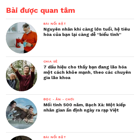
Bài được quan tâm
BÀI NỔI BẬT
Nguyên nhân khi càng lớn tuổi, hệ tiêu
hóa của bạn lại càng dễ “biểu tình”
CHIA SẺ
7 dấu hiệu cho thấy bạn đang lão hóa
một cách khỏe mạnh, theo các chuyên
gia lão khoa
ĐỌC - ĂN - CHƠI
Mối tình 500 năm, Bạch Xà: Một kiếp
nhân gian ấn định ngày ra rạp Việt
BÀI NỔI BẬT