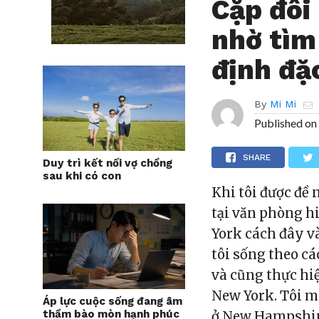
Cặp đôi
nhờ tìm
định đặ
By
Mi Mi
Published on
SHARE
Duy trì kết nối vợ chồng
sau khi có con
Khi tôi được đề 
tại văn phòng h
York cách đây và
tôi sống theo cá
và cũng thực hiệ
New York. Tôi mu
Áp lực cuộc sống đang âm
thầm bào mòn hạnh phúc
ở New Hampshire