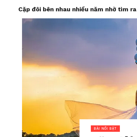
Cặp đôi bên nhau nhiều năm nhờ tìm ra
HOME
BÀI NỔI BẬT