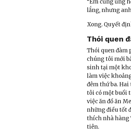
“Em cũng ủng hộ,
lắng, nhưng anh 
Xong. Quyết địn
Thói quen đ
Thói quen đàm p
chúng tôi mới bắ
sinh tại một kho
làm việc khoảng
đêm thứ ba. Hai 
tôi có một buổi 
việc ăn đồ ăn M
những điều tốt 
thích nhà hàng 
tiên.