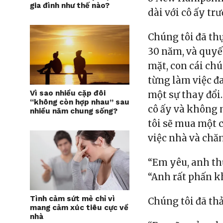
gia đình như thế nào?
dài với cô ấy tr
Chúng tôi đã thự
30 năm, và quyế
mặt, con cái chú
từng làm việc đa
Vì sao nhiều cặp đôi
một sự thay đổi
“không còn hợp nhau” sau
cô ấy và không 
nhiều năm chung sống?
tôi sẽ mua một c
việc nhà và chăm
“Em yêu, anh thự
“Anh rất phấn k
Tình cảm sứt mẻ chỉ vì
Chúng tôi đã th
mang cảm xúc tiêu cực về
nhà