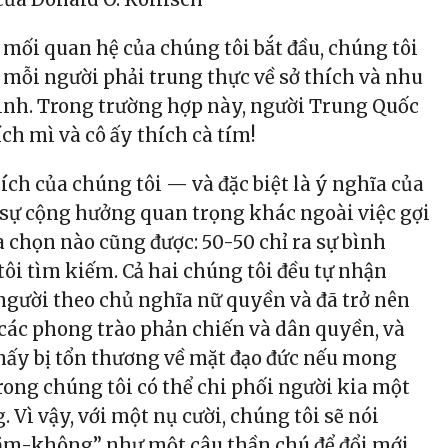
 mối quan hệ của chúng tôi bắt đầu, chúng tôi
 mỗi người phải trung thực về sở thích và nhu
ình. Trong trường hợp này, người Trung Quốc
ích mì và cô ấy thích cà tím!
hích của chúng tôi — và đặc biệt là ý nghĩa của
sự cộng hưởng quan trọng khác ngoài việc gợi
a chọn nào cũng được: 50-50 chỉ ra sự bình
ôi tìm kiếm. Cả hai chúng tôi đều tự nhận
gười theo chủ nghĩa nữ quyền và đã trở nên
ác phong trào phản chiến và dân quyền, và
hấy bị tổn thương về mặt đạo đức nếu mong
ong chúng tôi có thể chi phối người kia một
. Vì vậy, với một nụ cười, chúng tôi sẽ nói
-không” như một câu thần chú để đổi mới