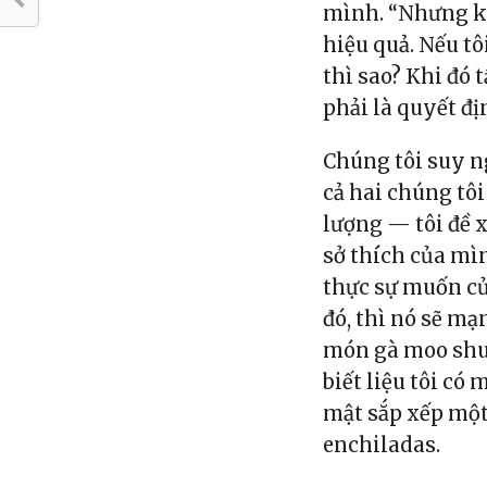
mình. “Nhưng kh
hiệu quả. Nếu tô
thì sao? Khi đó 
phải là quyết đị
Chúng tôi suy ng
cả hai chúng tôi
lượng — tôi đề 
sở thích của mìn
thực sự muốn củ
đó, thì nó sẽ mạ
món gà moo shu 
biết liệu tôi có
mật sắp xếp một
enchiladas.