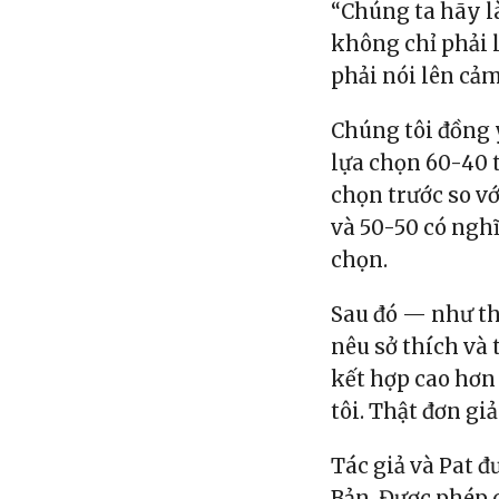
“Chúng ta hãy là
không chỉ phải 
phải nói lên cả
Chúng tôi đồng 
lựa chọn 60-40 t
chọn trước so vớ
và 50-50 có nghĩ
chọn.
Sau đó — như th
nêu sở thích và
kết hợp cao hơn
tôi. Thật đơn giả
Tác giả và Pat 
Bản.
Được phép c