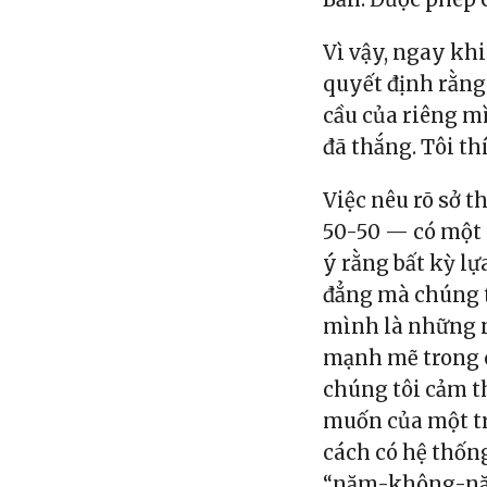
Vì vậy, ngay khi
quyết định rằng
cầu của riêng m
đã thắng. Tôi th
Việc nêu rõ sở t
50-50 — có một 
ý rằng bất kỳ lự
đẳng mà chúng t
mình là những n
mạnh mẽ trong c
chúng tôi cảm t
muốn của một tr
cách có hệ thống
“năm-không-năm