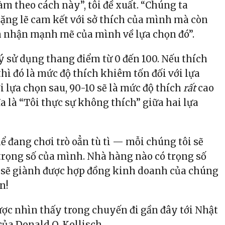
m theo cách này”, tôi đề xuất. “Chúng ta
lặng lẽ cam kết với sở thích của mình mà còn
m nhận mạnh mẽ của mình về lựa chọn đó”.
ý sử dụng thang điểm từ 0 đến 100. Nếu thích
hì đó là mức độ thích khiêm tốn đối với lựa
i lựa chọn sau, 90-10 sẽ là mức độ thích
rất
cao
a là “Tôi thực sự không thích” giữa hai lựa
ể đang chơi trò oẳn tù tì — mỗi chúng tôi sẽ
 trọng số của mình. Nhà hàng nào có trọng số
 sẽ giành được hợp đồng kinh doanh của chúng
n!
được nhìn thấy trong chuyến đi gần đây tới Nhật
ủa Donald O. Kollisch