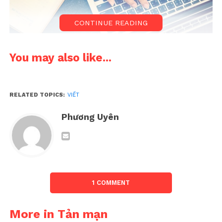
CONTINUE READING
Viết là đam mê và sở thích của mình, nhưng có nhiều
You may also like...
khi dường như mạch văn chương của tôi đã cạn kiệt
Thế nhưng, nếu hồi bé, tôi có thể sáng tác ra hàng
RELATED TOPICS:
VIẾT
chục bài thơ mỗi tuần, làm văn, viết thư, kể chuyện
đủ loại… thì càng lớn tôi lại càng “bí”. Làm thơ thì
Phương Uyên
không đủ “ướt át”, sáng tác truyện thì không đủ
cảm hứng. Cứ thế, tôi chả có một tác phẩm nào để
có thể tự hào mình cũng là dân văn.
Tôi cứ nghĩ rằng, sở dĩ tôi không thể viết được một
1 COMMENT
câu chuyện nào hay một bài thơ nào là bởi vì tôi
bận. Vì thế, tôi tự nhủ, sau này, khi đã có đủ tiền và
thời gian, ví dụ sau khi nghỉ hưu chẳng hạn, tôi sẽ
More in Tản mạn
viết sách.