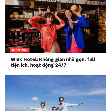
Nhạc sĩ Hoài An tiết lộ
Vì sao nhiều người thích
cảm hứng sáng tác
đọc ngôn tình, kể cả khi
Chuyện thành Cổ Loa
đã ngoài 40?
In "Đọc - Ăn - Chơi"
In "Đọc - Ăn - Chơi"
KHÁM PHÁ
Wink Hotel: Không gian nhỏ gọn, full
tiện ích, hoạt động 24/7
Đọc (sách) ít lại, hành
động nhiều lên
In "Đọc - Ăn - Chơi"