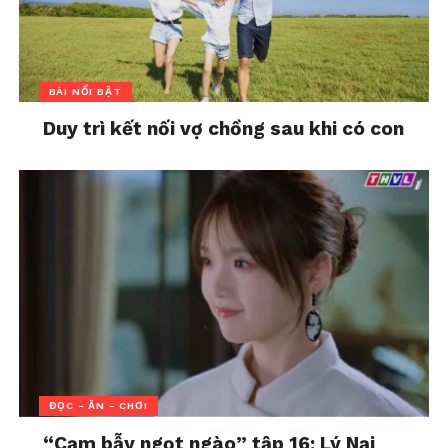
BÀI NỔI BẬT
Duy trì kết nối vợ chồng sau khi có con
ĐỌC - ĂN - CHƠI
“Cạm bẫy ngọt ngào” tập 16: Lý Nại