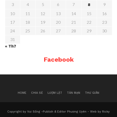
3
4
5
6
7
9
8
10
11
12
13
14
15
16
17
18
19
20
21
22
23
24
25
26
27
28
29
30
31
« Th7
Facebook
HOME
CHIA SẺ
LƯỢM LẶT
TẢN MẠN
THƯ GIÃN
Copyright by Vui Sống -Publish & Editor Phương Uyên - Web by Ricky