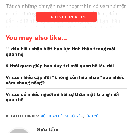
Tất cả những chuyện này thoạt nhìn có vẻ như một
chuỗi những điều không may. Cho đến khi, dần
CONTINUE READING
dần, có lẽ nhờ sự dẫn dắt của một người bạn thấu
hiểu hoặc một nhà trị liệu thông thái, ta bắt đầu
nhận ra và xem xét những khuôn mẫu trong chính
You may also like...
mình.
11 dấu hiệu nhận biết bạo lực tinh thần trong mối
quan hệ
Dù có thể luôn tự trấn an rằng mọi thứ chỉ là tình
cờ, sự thật lại có thể là: ta đã vô thức chọn những
9 thói quen giúp bạn duy trì mối quan hệ lâu dài
người mà, ở một nơi nào đó sâu thẳm trong lòng, ta
Vì sao nhiều cặp đôi “không còn hợp nhau” sau nhiều
biết họ sẽ không bao giờ để mối quan hệ được phát
năm chung sống?
triển một cách tốt đẹp. Ta có thể đã né tránh một
khả năng đáng sợ và đau lòng: tình yêu được đáp
Vì sao có nhiều người sợ hãi sự thân mật trong mối
quan hệ
lại.
Nguyên nhân có lẽ bắt nguồn từ thời thơ ấu, khi ta
RELATED TOPICS:
MỐI QUAN HỆ
,
NGƯỜI YÊU
,
TÌNH YÊU
phải học cách thích nghi với một người cha hoặc
người mẹ khó gần, hay thậm chí không hề sẵn
Sưu tầm