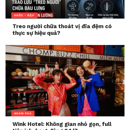
Chính ý định ấy, hơn bất kỳ sự song sinh tâm hồn
bẩm sinh nào, có lẽ chỉ là tưởng tượng, sẽ khiến hai
KHỎE - ĐẸP
người sau một cuộc cãi vã lại quay về để tiếp tục đối
Treo người chữa thoát vị đĩa đệm có
thoại. Sẽ khiến họ gác lại những mong muốn bộc
thực sự hiệu quả?
phát vì lợi ích chung của đôi lứa. Sẽ khiến họ nỗ lực
hết lần này đến lần khác để hiểu xem thế giới trông
như thế nào qua đôi mắt của người kia. Trong cái
nhìn của người xưa, sự hòa hợp là thành quả của
tình yêu; nó không phải, và không bao giờ có thể
là, điều kiện tiên quyết của tình yêu.
Học cách sống cùng khác biệt
Chúng ta không nhất thiết phải rập khuôn theo
tiền lệ lịch sử trong từng chi tiết, nhưng vẫn có thể
phần nào lấy đó làm nguồn cảm hứng. Ta có thể
KHÁM PHÁ
nhận ra rằng ước muốn thật sự được kết hôn, rốt
cuộc, có thể là một trong những yếu tố quyết định
Wink Hotel: Không gian nhỏ gọn, full