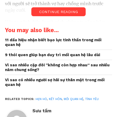
với người sẽ trở thành vợ hay chồng mình trước
ngày cưới.
CONTINUE READING
Hãy so sánh điều ấy với cách chúng ta sống hôm
nay. Chúng ta đi thật chậm. Thường thì người ta
You may also like...
hẹn hò không ràng buộc trong sáu tháng, rồi quyết
11 dấu hiệu nhận biết bạo lực tinh thần trong mối
định chỉ gặp riêng nhau thêm một năm rưỡi, sau
quan hệ
đó có thể dọn về sống chung và tiếp tục “thử xem
sao” bốn hay năm năm nữa, trước khi hoặc là cuối
9 thói quen giúp bạn duy trì mối quan hệ lâu dài
cùng đính hôn, hoặc là phát hiện rằng rốt cuộc hai
Vì sao nhiều cặp đôi “không còn hợp nhau” sau nhiều
người không thật sự hợp, có lẽ chỉ vì khác nhau đôi
năm chung sống?
chút về chính trị, hay bất đồng trong chuyện bày
Vì sao có nhiều người sợ hãi sự thân mật trong mối
biện nhà cửa, hoặc gu giải trí.
quan hệ
Kết hôn quan trọng sự hòa hợp
hay sự cam kết
RELATED TOPICS:
HẸN HÒ
,
KẾT HÔN
,
MỐI QUAN HỆ
,
TÌNH YÊU
Ở trung tâm của sự khác biệt giữa thái độ tiền hiện
Sưu tầm