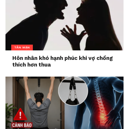
người thân.
TẢN MẠN
Hôn nhân khó hạnh phúc khi vợ chồng
thích hơn thua
Vì sao con người thường trút
cảm xúc tiêu cực lên người
thân?
Ở góc độ tâm lý học, đây là một cơ chế khá phổ
biến, xuất phát từ cách não bộ xử lý áp lực, cảm xúc