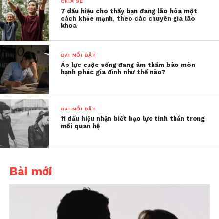
CHIA SẺ
ra người phụ nữ từng kiên
7 dấu hiệu cho thấy bạn đang lão hóa một
cách khỏe mạnh, theo các chuyên gia lão
nhẫn, từng dịu dàng với
khoa
mình không còn mong chờ
ở anh nữa, anh mới hiểu:
BÀI NỔI BẬT
Áp lực cuộc sống đang âm thầm bào mòn
sự bực bội không được
hạnh phúc gia đình như thế nào?
kiểm soát có thể giết
chết một mối quan hệ –
BÀI NỔI BẬT
chậm rãi, nhưng rất chắc
11 dấu hiệu nhận biết bạo lực tinh thần trong
mối quan hệ
chắn.
Câu chuyện ấy không phải của riêng ai. Ở đâu đó,
Bài mới
có lẽ không ít lần chúng ta cũng từng mang nỗi
bực tức về trút lên chồng, lên con, lên cha mẹ. Với
người ngoài, ta có thể chịu đựng. Nhưng không
hiểu vì sao, sự kiên nhẫn ấy lại hiếm khi dành cho