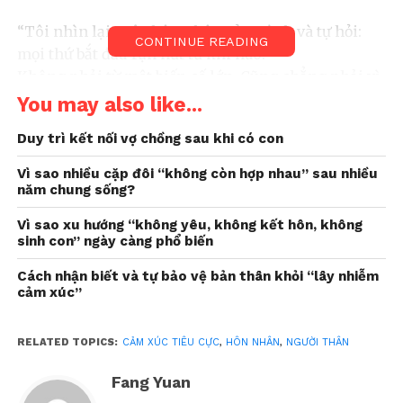
“Tôi nhìn lại cuộc hôn nhân của mình và tự hỏi:
CONTINUE READING
mọi thứ bắt đầu rạn nứt từ khi nào?
Không phải từ một biến cố lớn. Cũng chẳng phải vì
hết yêu.
You may also like...
Mà là từ những cơn bực bội rất nhỏ, tích tụ từng
Duy trì kết nối vợ chồng sau khi có con
ngày, rồi vô tình trút lên người gần mình nhất – vợ
tôi.
Vì sao nhiều cặp đôi “không còn hợp nhau” sau nhiều
năm chung sống?
Tôi quen mang áp lực công việc, lo toan tiền bạc,
Vì sao xu hướng “không yêu, không kết hôn, không
những thất vọng cá nhân về nhà. Thay vì nói ra
sinh con” ngày càng phổ biến
một cách tử tế, tôi chọn im lặng, cáu gắt, hoặc
buông những lời lạnh lùng, thiếu kiên nhẫn. Có
Cách nhận biết và tự bảo vệ bản thân khỏi “lây nhiễm
cảm xúc”
khi chỉ là một câu trách móc vu vơ. Có khi là thái
độ bực dọc khi cô ấy hỏi han, cần tôi quan tâm.
RELATED TOPICS:
CẢM XÚC TIÊU CỰC
,
HÔN NHÂN
,
NGƯỜI THÂN
Tôi nghĩ mình chỉ mệt, chỉ
Fang Yuan
khó ở trong người, rồi mọi