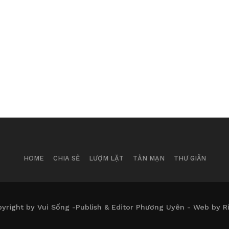
HOME
CHIA SẺ
LƯỢM LẶT
TẢN MẠN
THƯ GIÃN
yright by Vui Sống -Publish & Editor Phương Uyên - Web by R