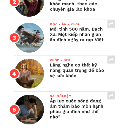
khỏe mạnh, theo các
chuyên gia lão khoa
ĐỌC - ĂN - CHƠI
Mối tình 500 năm, Bạch
Xà: Một kiếp nhân gian
ấn định ngày ra rạp Việt
KHỎE - ĐẸP
Lắng nghe cơ thể: kỹ
năng quan trọng để bảo
vệ sức khỏe
BÀI NỔI BẬT
Áp lực cuộc sống đang
âm thầm bào mòn hạnh
phúc gia đình như thế
nào?