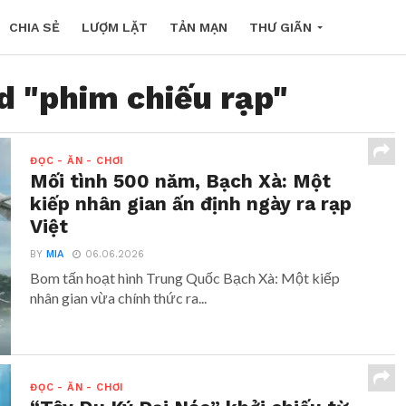
CHIA SẺ
LƯỢM LẶT
TẢN MẠN
THƯ GIÃN
d "phim chiếu rạp"
ĐỌC - ĂN - CHƠI
Mối tình 500 năm, Bạch Xà: Một
kiếp nhân gian ấn định ngày ra rạp
Việt
BY
MIA
06.06.2026
Bom tấn hoạt hình Trung Quốc Bạch Xà: Một kiếp
nhân gian vừa chính thức ra...
ĐỌC - ĂN - CHƠI