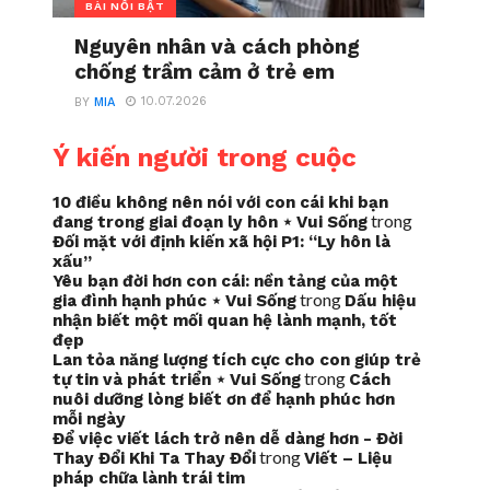
BÀI NỔI BẬT
Nguyên nhân và cách phòng
chống trầm cảm ở trẻ em
10.07.2026
BY
MIA
Ý kiến người trong cuộc
10 điều không nên nói với con cái khi bạn
trong
đang trong giai đoạn ly hôn ⋆ Vui Sống
Đối mặt với định kiến xã hội P1: “Ly hôn là
xấu”
Yêu bạn đời hơn con cái: nền tảng của một
trong
gia đình hạnh phúc ⋆ Vui Sống
Dấu hiệu
nhận biết một mối quan hệ lành mạnh, tốt
đẹp
Lan tỏa năng lượng tích cực cho con giúp trẻ
trong
tự tin và phát triển ⋆ Vui Sống
Cách
nuôi dưỡng lòng biết ơn để hạnh phúc hơn
mỗi ngày
Để việc viết lách trở nên dễ dàng hơn - Đời
trong
Thay Đổi Khi Ta Thay Đổi
Viết – Liệu
pháp chữa lành trái tim