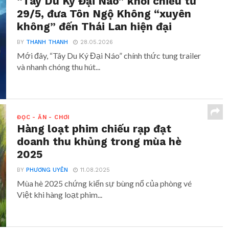
“Tây Du Ký Đại Náo” khởi chiếu từ
29/5, đưa Tôn Ngộ Không “xuyên
không” đến Thái Lan hiện đại
BY
THANH THANH
28.05.2026
Mới đây, “Tây Du Ký Đại Náo” chính thức tung trailer
và nhanh chóng thu hút...
ĐỌC - ĂN - CHƠI
Hàng loạt phim chiếu rạp đạt
doanh thu khủng trong mùa hè
2025
BY
PHƯƠNG UYÊN
11.08.2025
Mùa hè 2025 chứng kiến sự bùng nổ của phòng vé
Việt khi hàng loạt phim...