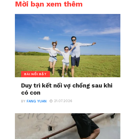
Mời bạn xem thêm
BÀI NỔI BẬT
Duy trì kết nối vợ chồng sau khi
có con
21.07.2026
BY
FANG YUAN