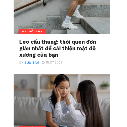
BÀI NỔI BẬT
Leo cầu thang: thói quen đơn
giản nhất để cải thiện mật độ
xương của bạn
15.07.2026
BY
SƯU TẦM