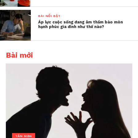
BÀI NỔI BẬT
Áp lực cuộc sống đang âm thầm bào mòn
hạnh phúc gia đình như thế nào?
Bài mới
Viết ra tâm sự trong lòng giúp giải tỏa những cảm xúc tiêu cực, chữa lành tổn
thương
Khi được viết, được nói ra những tâm sự, những
chiêm nghiệm của bản thân, tôi thấy mình được
sống lại, được bơm vào người những năng lượng
tích cực, an hòa. Và câu chữ giúp những suy nghĩ
TẢN MẠN