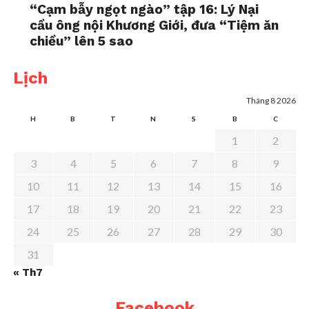
“Cạm bẫy ngọt ngào” tập 16: Lý Nại
cầu ông nội Khương Giới, đưa “Tiệm ăn
chiều” lên 5 sao
Lịch
Tháng 8 2026
H
B
T
N
S
B
C
1
2
3
4
5
6
7
8
9
10
11
12
13
14
15
16
17
18
19
20
21
22
23
24
25
26
27
28
29
30
31
« Th7
Facebook