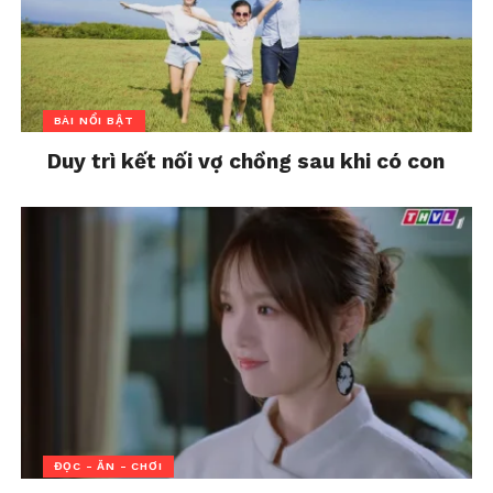
những quy tắc thường
gặp trong mối quan hệ
In "Bài nổi bật"
BÀI NỔI BẬT
Duy trì kết nối vợ chồng sau khi có con
ĐỌC - ĂN - CHƠI