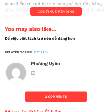
quan điểm của mình trên mạng xã hội. Có chăng
cũng chỉ một vài câu chuyện về gia đình, tình cảm
CONTINUE READING
là chủ yếu.
You may also like...
Để việc viết lách trở nên dễ dàng hơn
RELATED TOPICS:
VIẾT LÁCH
Phương Uyên
2 COMMENTS
Thế nhưng, dạo gần đây, tôi join vào một hai group
content chất lượng và thấy rất nhiều người chia sẻ