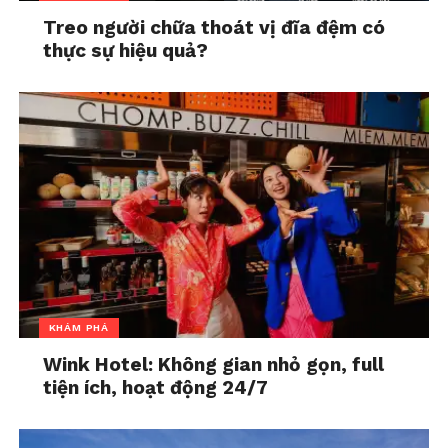
Treo người chữa thoát vị đĩa đệm có
thực sự hiệu quả?
KHÁM PHÁ
Wink Hotel: Không gian nhỏ gọn, full
Sự kiện giao lưu với đoàn phim Nụ hôn bạc tỷ tại
tiện ích, hoạt động 24/7
Beta Cinemas thu hút đông đảo khán giả tham dự
Sự phát triển nhanh chóng của mô hình rạp chiếu