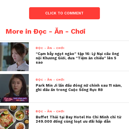
CLICK TO COMMENT
More in Đọc - Ăn - Chơi
ĐỌC - ĂN - CHƠI
“Cạm bẫy ngọt ngào” tập 16: Lý Nại cầu ông
nội Khương Giới, đưa “Tiệm ăn chiều” lên 5
sao
ĐỌC - ĂN - CHƠI
Park Min Ji lần đầu đóng nữ chính sau 11 năm,
ghi dấu ấn trong Cuộc Sống Rực Rỡ
Beta Cinemas là rạp phim tiên phong dành cho giới
trẻ
Theo đại diện Beta Cinemas, kết quả kinh doanh
ĐỌC - ĂN - CHƠI
Buffet Thái tại Bay Hotel Ho Chi Minh chỉ từ
ấn tượng của hệ thống đến từ chiến lược mở rộng có
249.000 đồng cùng loạt ưu đãi hấp dẫn
tính toán, tập trung vào các khu vực còn ít rạp