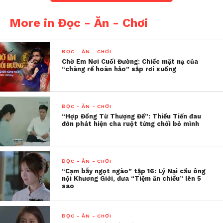
More in Đọc - Ăn - Chơi
ĐỌC - ĂN - CHƠI
Chờ Em Nơi Cuối Đường: Chiếc mặt nạ của
“chàng rể hoàn hảo” sắp rơi xuống
ĐỌC - ĂN - CHƠI
“Hợp Đồng Từ Thượng Đế”: Thiều Tiến đau
đớn phát hiện cha ruột từng chối bỏ mình
ĐỌC - ĂN - CHƠI
“Cạm bẫy ngọt ngào” tập 16: Lý Nại cầu ông
nội Khương Giới, đưa “Tiệm ăn chiều” lên 5
sao
Rời xa thế giới thần thoại, Tề Thiên Đại Thánh phải
học cách thích nghi với nhịp sống náo nhiệt nơi đô
ĐỌC - ĂN - CHƠI
thị. Những va chạm với đời sống hiện đại trở thành