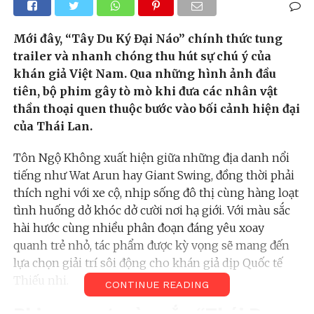
Mới đây, “Tây Du Ký Đại Náo” chính thức tung
trailer và nhanh chóng thu hút sự chú ý của
khán giả Việt Nam. Qua những hình ảnh đầu
tiên, bộ phim gây tò mò khi đưa các nhân vật
thần thoại quen thuộc bước vào bối cảnh hiện đại
của Thái Lan.
Tôn Ngộ Không xuất hiện giữa những địa danh nổi
tiếng như Wat Arun hay Giant Swing, đồng thời phải
thích nghi với xe cộ, nhịp sống đô thị cùng hàng loạt
tình huống dở khóc dở cười nơi hạ giới. Với màu sắc
hài hước cùng nhiều phân đoạn đáng yêu xoay
quanh trẻ nhỏ, tác phẩm được kỳ vọng sẽ mang đến
lựa chọn giải trí sôi động cho khán giả dịp Quốc tế
Thiếu nhi.
CONTINUE READING
Phim mang màu sắc “Thái Du