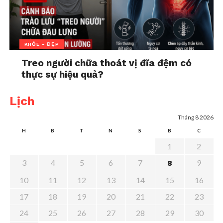
KHỎE - ĐẸP
Treo người chữa thoát vị đĩa đệm có
thực sự hiệu quả?
“Trót Yêu Cô Thư Ký”:
Mối tình 500 năm, Bạch
Lịch
Bản remake Thái Lan
Xà: Một kiếp nhân gian
của “Thư Ký Kim Sao
ấn định ngày ra rạp Việt
Tháng 8 2026
Thế?” gây sốt vì nam
In "Đọc - Ăn - Chơi"
H
B
T
N
S
B
C
chính quá cuốn
In "Đọc - Ăn - Chơi"
1
2
3
4
5
6
7
9
8
10
11
12
13
14
15
16
17
18
19
20
21
22
23
24
25
26
27
28
29
30
Triệu Lộ Tư gây bất ngờ