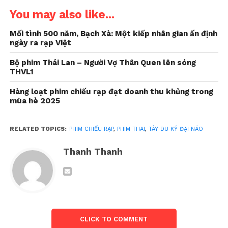
Ký” mới lạ
You may also like...
Sau nhiều phiên bản chuyển thể quen thuộc, “Tây Du
Mối tình 500 năm, Bạch Xà: Một kiếp nhân gian ấn định
ngày ra rạp Việt
Ký Đại Náo” chọn hướng đi khác biệt khi biến hành
trình thỉnh kinh thành câu chuyện xuyên không
Bộ phim Thái Lan – Người Vợ Thân Quen lên sóng
đậm chất giải trí. Trong một trận giao chiến hỗn loạn,
THVL1
Tôn Ngộ Không bất ngờ bị hút vào khe nứt không
Hàng loạt phim chiếu rạp đạt doanh thu khủng trong
gian và rơi xuống Thái Lan thời hiện đại.
mùa hè 2025
RELATED TOPICS:
PHIM CHIẾU RẠP
,
PHIM THAI
,
TÂY DU KÝ ĐẠI NÁO
Thanh Thanh
CLICK TO COMMENT