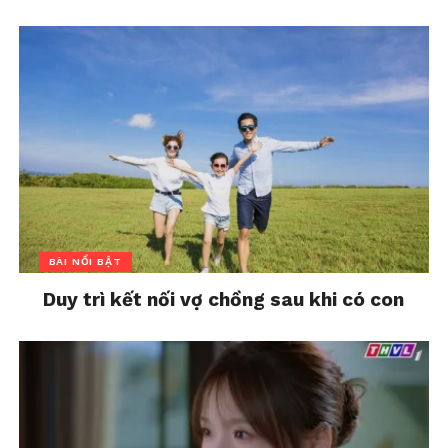
Độ tuổi 30 của bạn là thời
điểm tốt để có thêm
thông tin về đầu tư.
Tuổi 40: đảm bảo an toàn tài chính
Ở độ tuổi này, bạn đã có những người phụ thuộc như
con cái, cha mẹ già. Vì thế, các chuyên gia cho biết,
bạn nên đăng ký bảo hiểm có kỳ hạn nếu bạn chưa
có.
BÀI NỔI BẬT
Duy trì kết nối vợ chồng sau khi có con
Nhu cầu bảo hiểm nhân thọ của bạn có thể thay đổi
theo thời gian, nhưng hãy đảm bảo rằng bạn có ít
nhất các biện pháp bảo vệ cơ bản cho gia đình mình
và tên người thụ hưởng sẽ được cập nhật hàng năm
cho các hợp đồng bảo hiểm này.
Steiner cho biết: “Khi bạn già đi, vấn đề không phải là