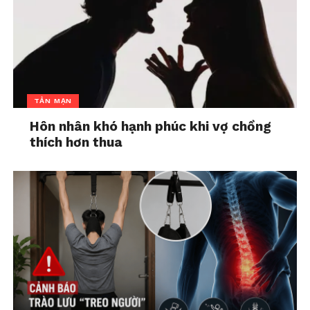
một cố vấn có thể cung cấp những lời khuyên và
hiểu biết sâu sắc dành riêng cho tình huống cá nhân
của bạn.”
TẢN MẠN
Hôn nhân khó hạnh phúc khi vợ chồng
thích hơn thua
Trở nên hiểu biết hơn về đầu tư và lập ngân sách,
đồng thời cố gắng tránh tích lũy nợ lãi suất cao như