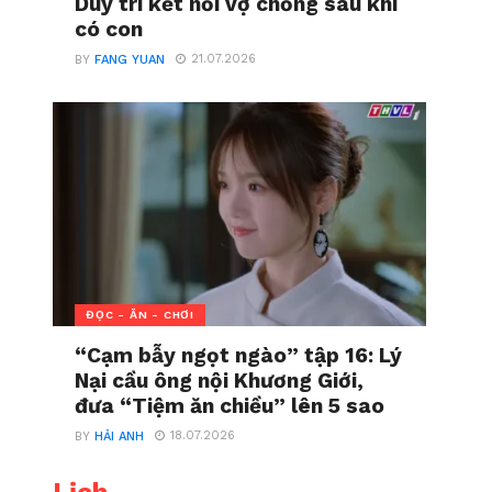
Duy trì kết nối vợ chồng sau khi
có con
21.07.2026
BY
FANG YUAN
ĐỌC - ĂN - CHƠI
“Cạm bẫy ngọt ngào” tập 16: Lý
Nại cầu ông nội Khương Giới,
đưa “Tiệm ăn chiều” lên 5 sao
18.07.2026
BY
HẢI ANH