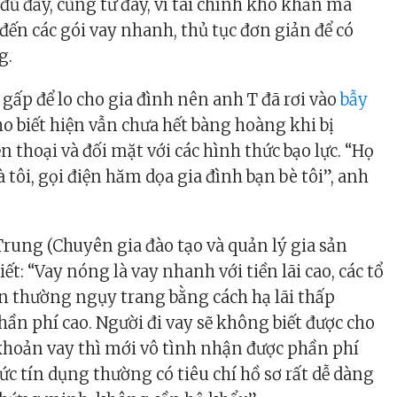
ủ đầy, cũng từ đây, vì tài chính khó khăn mà
đến các gói vay nhanh, thủ tục đơn giản để có
g.
 gấp để lo cho gia đình nên anh T đã rơi vào
bẫy
ho biết hiện vẫn chưa hết bàng hoàng khi bị
 thoại và đối mặt với các hình thức bạo lực. “Họ
 tôi, gọi điện hăm dọa gia đình bạn bè tôi”, anh
ung (Chuyên gia đào tạo và quản lý gia sản
ết: “Vay nóng là vay nhanh với tiền lãi cao, các tổ
n thường ngụy trang bằng cách hạ lãi thấp
ần phí cao. Người đi vay sẽ không biết được cho
khoản vay thì mới vô tình nhận được phần phí
ức tín dụng thường có tiêu chí hồ sơ rất dễ dàng