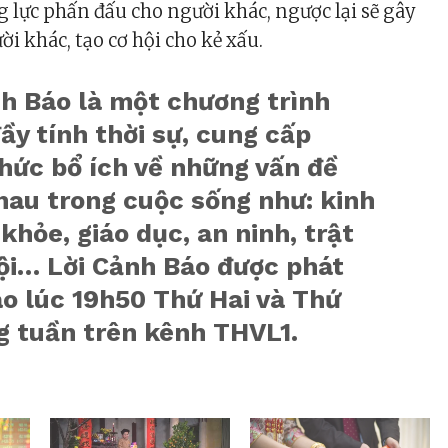
g lực phấn đấu cho người khác, ngược lại sẽ gây
i khác, tạo cơ hội cho kẻ xấu.
nh Báo là một chương trình
y tính thời sự, cung cấp
hức bổ ích về những vấn đề
hau trong cuộc sống như: kinh
 khỏe, giáo dục, an ninh, trật
hội… Lời Cảnh Báo được phát
o lúc 19h50 Thứ Hai và Thứ
g tuần trên kênh THVL1.