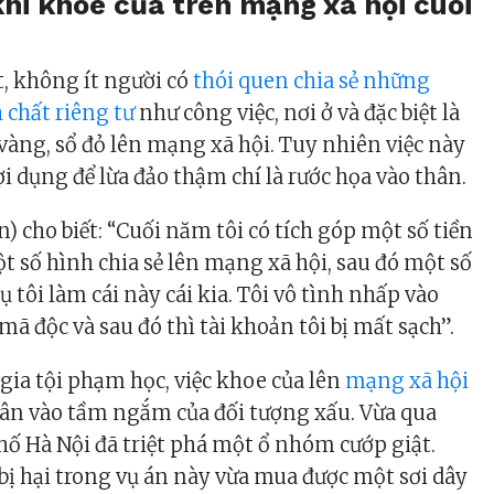
hi khoe của trên mạng xã hội cuối
t, không ít người có
thói quen chia sẻ những
 chất riêng tư
như công việc, nơi ở và đặc biệt là
 vàng, sổ đỏ lên mạng xã hội. Tuy nhiên việc này
lợi dụng để lừa đảo thậm chí là rước họa vào thân.
) cho biết: “Cuối năm tôi có tích góp một số tiền
t số hình chia sẻ lên mạng xã hội, sau đó một số
 tôi làm cái này cái kia. Tôi vô tình nhấp vào
ã độc và sau đó thì tài khoản tôi bị mất sạch”.
gia tội phạm học, việc khoe của lên
mạng xã hội
hân vào tầm ngắm của đối tượng xấu. Vừa qua
ố Hà Nội đã triệt phá một ổ nhóm cướp giật.
 bị hại trong vụ án này vừa mua được một sơi dây