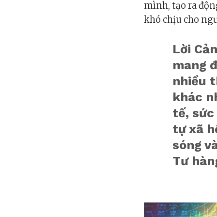
mình, tạo ra độn
khó chịu cho ngườ
Lời Cả
mang đầ
nhiều t
khác n
tế, sức
tự xã 
sóng và
Tư hàn