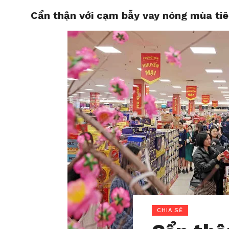
Cẩn thận với cạm bẫy vay nóng mùa ti
HOME
CHIA SẺ