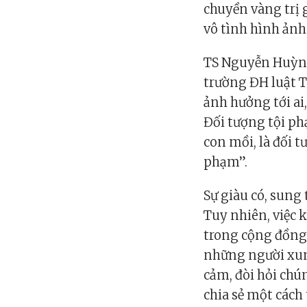
chuyền vàng trị 
vô tình hình ản
TS Nguyễn Huỳn
trường ĐH luật T
ảnh hưởng tới ai,
Đối tượng tội ph
con mồi, là đối 
phạm”.
Sự giàu có, sung 
Tuy nhiên, việc k
trong cộng đồng,
những người xung
cảm, đòi hỏi chú
chia sẻ một cách