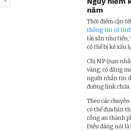
Nguy hiểm k
năm
Thời điểm cận tế
thông tin có tính
tài sản như tiền,
có thể bị kẻ xấu 
Chị N.P (nạn nhân
vàng, có đăng mộ
người nhắn tin dụ
đường link chứa m
Theo các chuyên 
có thể đưa bản t
công an thành ph
Điều đáng nói là