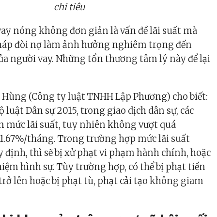
chi tiêu
ay nóng không đơn giản là vấn đề lãi suất mà
 pháp đòi nợ làm ảnh hưởng nghiêm trọng đến
ủa người vay. Những tổn thương tâm lý này để lại
 Hùng (Công ty luật TNHH Lập Phương) cho biết:
 luật Dân sự 2015, trong giao dịch dân sự, các
n mức lãi suất, tuy nhiên không vượt quá
1.67%/tháng. Trong trường hợp mức lãi suất
 định, thì sẽ bị xử phạt vi phạm hành chính, hoặc
iệm hình sự. Tùy trường hợp, có thể bị phạt tiền
trở lên hoặc bị phạt tù, phạt cải tạo không giam