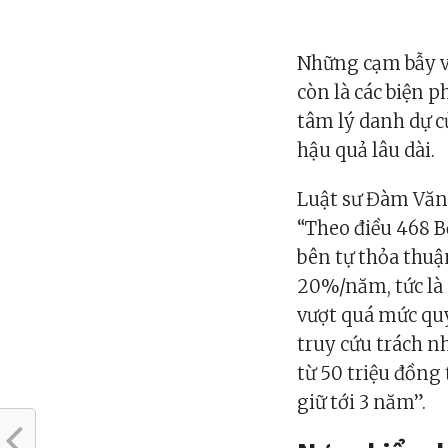
Những cạm bẫy v
còn là các biện
tâm lý danh dự c
hậu quả lâu dài.
Luật sư Đàm Văn
“Theo điều 468 Bộ
bên tự thỏa thuậ
20%/năm, tức là 
vượt quá mức quy
truy cứu trách nh
từ 50 triệu đồng 
giữ tới 3 năm”.