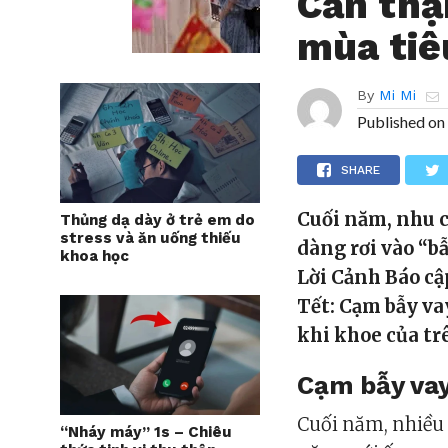
Cẩn thậ
mùa tiê
By
Mi Mi
Published on
SHARE
Cuối năm, nhu c
Thủng dạ dày ở trẻ em do
stress và ăn uống thiếu
dàng rơi vào “b
khoa học
Lời Cảnh Báo c
Tết: Cạm bẫy v
khi khoe của tr
Cạm bẫy va
Cuối năm, nhiều
“Nháy máy” 1s – Chiêu