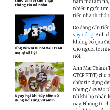
thức tinh vi thu thập
năm mới ấm no, đ
thông tin cá nhân
nhiều người tìm 
tiền nhanh chón
Do đang cần tiến
vay nóng
. Anh c
khủng bố qua điện
Ứng xử khi bị nói xấu trên
cho người tới nhà
mạng xã hội
nói.
Anh Mai Thành Tr
CTCP FIDT) cho bi
chức tín dụng đe
nhưng đưa vào ph
Nguy hại khi tùy tiện sử
tới khi họ nhận 
dụng bổ sung vitamin
này. Những tổ ch