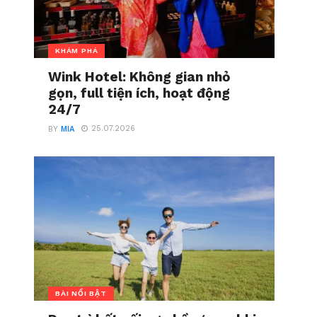
KHÁM PHÁ
Wink Hotel: Không gian nhỏ
gọn, full tiện ích, hoạt động
24/7
25.07.2026
BY
MIA
BÀI NỔI BẬT