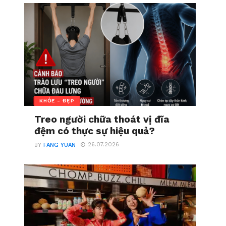
KHỎE - ĐẸP
Treo người chữa thoát vị đĩa
đệm có thực sự hiệu quả?
26.07.2026
BY
FANG YUAN