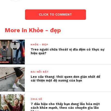
Trưởng khoa Dinh dưỡng – Tiết chế, Bệnh viện Đại
học Y Dược TP.HCM, nước chanh thực sự có giá trị
dinh dưỡng cao. Trong 100g nước cốt chanh chứa
CLICK TO COMMENT
khoảng 53mg vitamin C – một chất chống oxy hóa
mạnh, có lợi cho hệ miễn dịch và làn da. Ngoài ra,
More in Khỏe - đẹp
chanh còn có chứa chất xơ và một số hợp chất thực
vật có lợi.
KHỎE - ĐẸP
Treo người chữa thoát vị đĩa đệm có thực sự
Tuy nhiên, điều quan trọng
hiệu quả?
là: không có bằng chứng
khoa học nào chứng minh
BÀI NỔI BẬT
nước chanh có thể “thanh
Leo cầu thang: thói quen đơn giản nhất để
cải thiện mật độ xương của bạn
lọc” hay “giải độc” cơ thể
như nhiều người vẫn lầm
tưởng.
CHIA SẺ
7 dấu hiệu cho thấy bạn đang lão hóa một
cách khỏe mạnh, theo các chuyên gia lão