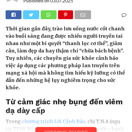
Published on
03.07.2025
Thời gian gần đây, trào lưu uống nước cốt chanh
vào buổi sáng đang được nhiều người truyền tai
nhau như một bí quyết “thanh lọc cơ thể”, giảm
cân, làm đẹp da hay thậm chí “chữa bách bệnh”.
Tuy nhiên, các chuyên gia sức khỏe cảnh báo
việc áp dụng các phương pháp lan truyền trên
mạng xã hội mà không tìm hiểu kỹ lưỡng có thể
dẫn đến những hệ lụy nghiêm trọng cho sức
khỏe.
Từ cảm giác nhẹ bụng đến viêm
dạ dày cấp
Trong
chương trình Lời Cảnh Báo
, chị T.N.A (ngụ
tại TP.HCM) từng tin rằng uống một ly nước chanh
CONTINUE READING