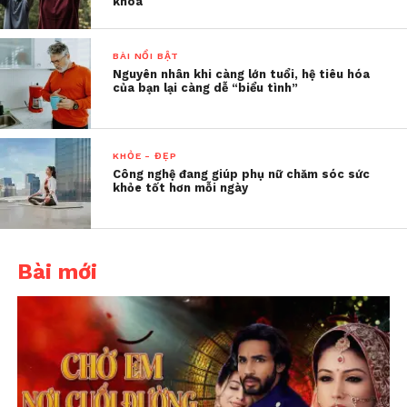
khoa
Cơ thể chúng ta vốn dĩ đã có cơ chế thải độc qua
gan, thận và hệ bài tiết – và những chức năng này
BÀI NỔI BẬT
không phụ thuộc vào việc bạn có uống nước chanh
Nguyên nhân khi càng lớn tuổi, hệ tiêu hóa
hay không.
của bạn lại càng dễ “biểu tình”
KHỎE - ĐẸP
Công nghệ đang giúp phụ nữ chăm sóc sức
khỏe tốt hơn mỗi ngày
Bài mới
Tác hại nếu dùng không đúng
cách