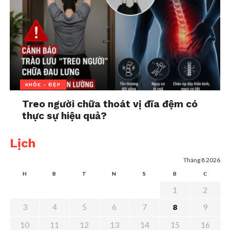
chọn lọc. Nếu bạn đang có bất kỳ vấn đề tiêu hóa, dạ
dày hay bệnh lý nền nào, hãy tham khảo ý kiến bác
sĩ trước khi áp dụng bất kỳ chế độ nào liên quan
đến ăn uống, dù là một ly nước chanh.
KHỎE - ĐẸP
Treo người chữa thoát vị đĩa đệm có
thực sự hiệu quả?
Lịch
Tháng 8 2026
H
B
T
N
S
B
C
1
2
Lời Cảnh Báo
là một chương trình mang đầy tính
3
4
5
6
7
9
8
thời sự. Bên cạnh việc phản ánh những vấn đề
10
11
12
13
14
15
16
đang được xã hội quan tâm. Lời Cảnh Báo còn cung