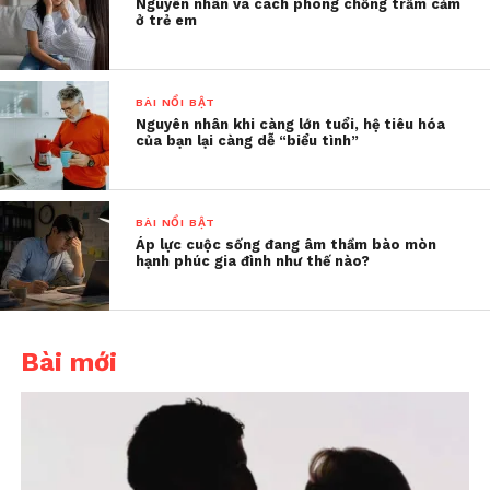
cài đặt ứng dụng VNeID
giả mạo.
Nguyên nhân và cách phòng chống trầm cảm
ở trẻ em
Chị D.T chia sẻ, chị nhận cuộc gọi từ kẻ giả danh
công an yêu cầu cài ứng dụng VNeID. Sau khi làm
BÀI NỔI BẬT
theo hướng dẫn, toàn bộ số tiền trong tài khoản
Nguyên nhân khi càng lớn tuổi, hệ tiêu hóa
ngân hàng của chị đã bị rút sạch. Không chỉ vậy,
của bạn lại càng dễ “biểu tình”
các tài khoản mạng xã hội cũng bị chiếm quyền
kiểm soát.
BÀI NỔI BẬT
Áp lực cuộc sống đang âm thầm bào mòn
hạnh phúc gia đình như thế nào?
Bài mới