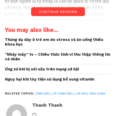
từ một người lạ tự xưng là cán bộ quản lý cư trú địa
phương. Người này thông báo rằng dữ liệu sổ hộ
CONTINUE READING
khẩu của gia đình chị chưa được cập nhật lên hệ
thống mới và đề nghị chị cài đặt một ứng dụng hỗ
trợ xác minh thông tin.
You may also like...
Tuy nhiên, chỉ vài giờ sau khi
cài đặt ứng dụng
Thủng dạ dày ở trẻ em do stress và ăn uống thiếu
khoa học
theo hướng dẫn, toàn bộ dữ liệu cá nhân cùng tài
khoản ngân hàng trên điện thoại của chị đã bị xâm
“Nháy máy” 1s – Chiêu thức tinh vi thu thập thông tin
nhập. Chị phát hiện nhiều giao dịch chuyển tiền bất
cá nhân
thường và bị mất hơn 50 triệu đồng.
Ứng xử khi bị nói xấu trên mạng xã hội
Ông
Võ Đỗ Thắng
– Giám đốc Trung tâm Tư vấn và
Nguy hại khi tùy tiện sử dụng bổ sung vitamin
Đào tạo An ninh mạng ATHENA – cảnh báo:
RELATED TOPICS:
CẢNH BÁO
,
LỜI CẢNH BÁO
,
LỪA ĐẢO
,
ỨNG DỤNG
Các nhóm lừa đảo giả
danh công an, gọi điện tới
Thanh Thanh
người dân – đặc biệt là