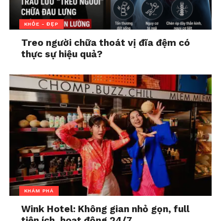
căng thẳng.
Nghe nhạc nhẹ, vẽ tranh, viết nhật ký.
KHỎE - ĐẸP
Vận động nhẹ mỗi ngày: đi bộ, đạp xe,
Treo người chữa thoát vị đĩa đệm có
chơi cầu lông… giúp giảm hormone
thực sự hiệu quả?
stress tự nhiên.
Kiểm soát việc sử dụng thiết bị điện
tử
Việc thức khuya lướt mạng, so sánh
bản thân với người khác trên mạng xã
hội cũng là nguồn stress âm thầm. Gia
đình nên thống nhất thời gian “không
màn hình” trước giờ ngủ ít nhất 30–60
phút.
Đừng xem nhẹ những cơn đau bụng
KHÁM PHÁ
kéo dài
Wink Hotel: Không gian nhỏ gọn, full
Nếu trẻ thường xuyên đau bụng, buồn
tiện ích, hoạt động 24/7