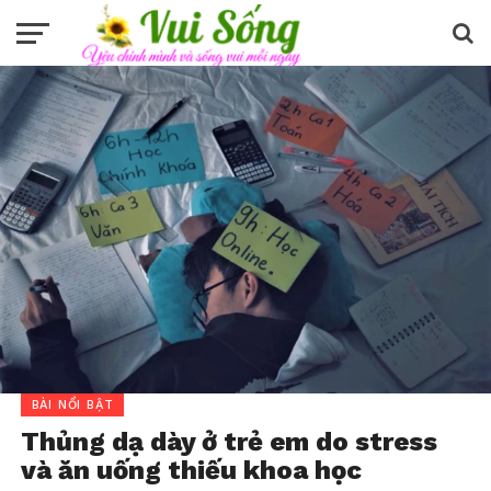
BÀI NỔI BẬT
Thủng dạ dày ở trẻ em do stress
và ăn uống thiếu khoa học