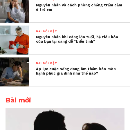
Giảm stress cho trẻ – bắt đầu
Nguyên nhân và cách phòng chống trầm cảm
ở trẻ em
từ những điều rất nhỏ
Các chuyên gia cho rằng, phần lớn biến chứng
nặng hoàn toàn có thể phòng tránh nếu gia đình
BÀI NỔI BẬT
Nguyên nhân khi càng lớn tuổi, hệ tiêu hóa
can thiệp sớm, không chỉ về dinh dưỡng mà cả về
của bạn lại càng dễ “biểu tình”
tâm lý. Dưới đây là những mẹo nhỏ nhưng có thể
tạo ra thay đổi lớn:
BÀI NỔI BẬT
Giữ nhịp sinh hoạt đều đặn
Áp lực cuộc sống đang âm thầm bào mòn
hạnh phúc gia đình như thế nào?
Khuyến khích trẻ ngủ trước 22h, hạn
chế học khuya kéo dài.
Duy trì 3 bữa chính/ngày, đặc biệt
Bài mới
không bỏ bữa sáng.
Có thể đặt “giờ ăn gia đình” để trẻ cảm
thấy bữa ăn là khoảng thời gian dễ