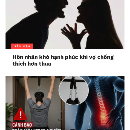
chịu, không áp lực.
Tạo không gian để trẻ được “xả” cảm
xúc
Nhiều trẻ stress nhưng không biết
cách diễn đạt. Cha mẹ có thể:
TẢN MẠN
Dành 10–15 phút mỗi ngày chỉ để lắng
nghe con nói, không phán xét.
Hôn nhân khó hạnh phúc khi vợ chồng
thích hơn thua
Hỏi những câu đơn giản như: “Hôm
nay con thấy điều gì vui nhất?”, “Có
chuyện gì làm con khó chịu không?”.
Tôn trọng cảm xúc của con, thay vì vội
vàng phủ nhận: “Có gì đâu mà stress”.
Dạy trẻ những cách tự thư giãn
Hít thở sâu 3–5 phút khi cảm thấy