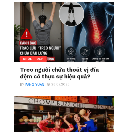
KHỎE - ĐẸP
Treo người chữa thoát vị đĩa
đệm có thực sự hiệu quả?
26.07.2026
BY
FANG YUAN