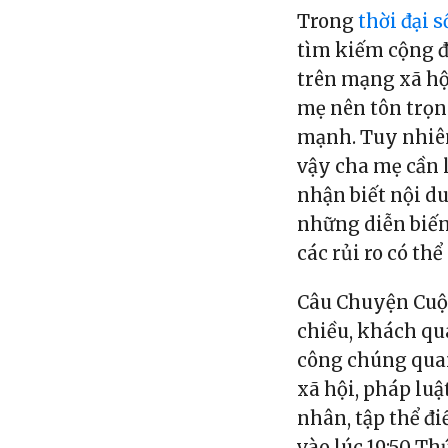
Trong
thời đại s
tìm kiếm cộng đ
trên mạng xã hội
mẹ nên tôn trọn
mạnh. Tuy nhiên
vậy cha mẹ cần 
nhận biết nội du
những diễn biến
các rủi ro có thể
Câu Chuyện Cuộc
chiều, khách qu
công chúng quan
xã hội, pháp luậ
nhân, tập thể đ
vào lúc 19:50 T