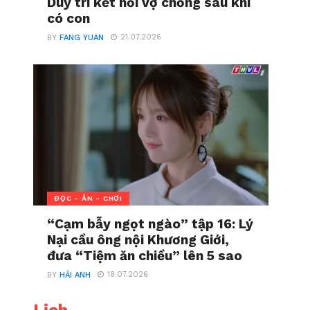
Duy trì kết nối vợ chồng sau khi
có con
21.07.2026
BY
FANG YUAN
ĐỌC - ĂN - CHƠI
“Cạm bẫy ngọt ngào” tập 16: Lý
Nại cầu ông nội Khương Giới,
đưa “Tiệm ăn chiều” lên 5 sao
18.07.2026
BY
HẢI ANH