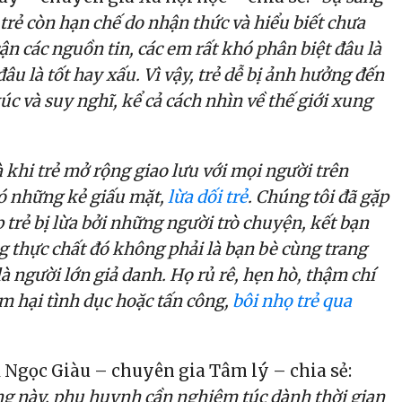
 trẻ còn hạn chế do nhận thức và hiểu biết chưa
cận các nguồn tin, các em rất khó phân biệt đâu là
 đâu là tốt hay xấu. Vì vậy, trẻ dễ bị ảnh hưởng đến
c và suy nghĩ, kể cả cách nhìn về thế giới xung
à khi trẻ mở rộng giao lưu với mọi người trên
ó những kẻ giấu mặt,
lừa dối trẻ
. Chúng tôi đã gặp
 trẻ bị lừa bởi những người trò chuyện, kết bạn
g thực chất đó không phải là bạn bè cùng trang
à người lớn giả danh. Họ rủ rê, hẹn hò, thậm chí
m hại tình dục hoặc tấn công,
bôi nhọ trẻ qua
Ngọc Giàu – chuyên gia Tâm lý – chia sẻ:
g này, phụ huynh cần nghiêm túc dành thời gian