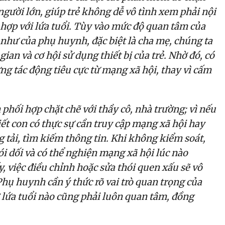
gười lớn, giúp trẻ không dễ vô tình xem phải nội
ợp với lứa tuổi. Tùy vào mức độ quan tâm của
như của phụ huynh, đặc biệt là cha mẹ, chúng ta
 gian và cơ hội sử dụng thiết bị của trẻ. Nhờ đó, có
ng tác động tiêu cực từ mạng xã hội, thay vì cấm
phối hợp chặt chẽ với thầy cô, nhà trường; vì nếu
iết con có thực sự cần truy cập mạng xã hội hay
g tải, tìm kiếm thông tin. Khi không kiểm soát,
ói dối và có thể nghiện mạng xã hội lúc nào
, việc điều chỉnh hoặc sửa thói quen xấu sẽ vô
hụ huynh cần ý thức rõ vai trò quan trọng của
 lứa tuổi nào cũng phải luôn quan tâm, đồng