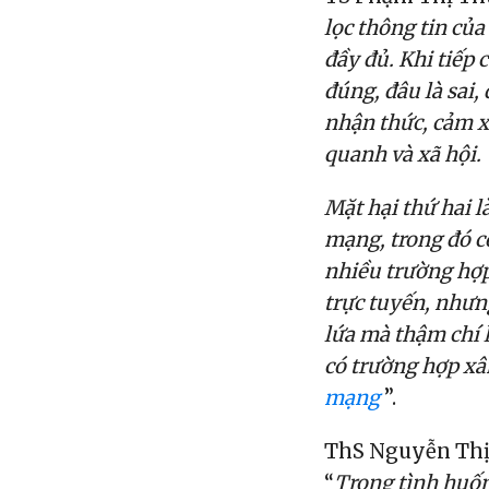
lọc thông tin của
đầy đủ. Khi tiếp 
đúng, đâu là sai,
nhận thức, cảm xú
quanh và xã hội.
Mặt hại thứ hai l
mạng, trong đó c
nhiều trường hợp
trực tuyến, nhưn
lứa mà thậm chí l
có trường hợp xâ
mạng
”.
ThS Nguyễn Thị 
“
Trong tình huốn