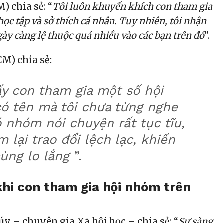
) chia sẻ: “
Tôi luôn khuyến khích con tham gia
ọc tập và sở thích cá nhân. Tuy nhiên, tôi nhận
ày càng lệ thuộc quá nhiều vào các bạn trên đó
”.
CM) chia sẻ:
ấy con tham gia một số hội
ó tên mà tôi chưa từng nghe
 nhóm nói chuyện rất tục tĩu,
 lại trao đổi lệch lạc, khiến
cùng lo lắng
”.
khi con tham gia hội nhóm trên
i
y – chuyên gia Xã hội học – chia sẻ: “
Sự sàng