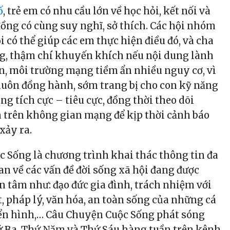
ố
, trẻ em có nhu cầu lớn về học hỏi, kết nối và
ồng có cùng suy nghĩ, sở thích. Các hội nhóm
 có thể giúp các em thực hiện điều đó, và cha
g, thậm chí khuyến khích nếu nội dung lành
, môi trường mạng tiềm ẩn nhiều nguy cơ, vì
luôn đồng hành, sớm trang bị cho con kỹ năng
ng tích cực – tiêu cực, đồng thời theo dõi
 trên không gian mạng để kịp thời cảnh báo
 xảy ra.
 Sống là chương trình khai thác thông tin đa
an về các vấn đề đời sống xã hội đang được
 tâm như: đạo đức gia đình, trách nhiệm với
t, pháp lý, văn hóa, an toàn sống của những cá
iển hình,…
Câu Chuyện Cuộc Sống phát sóng
hứ Ba, Thứ Năm và Thứ Sáu hàng tuần trên kênh