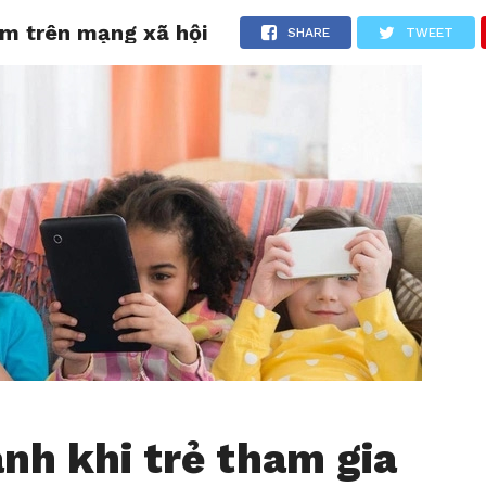
óm trên mạng xã hội
CHIA SẺ
LƯỢM LẶT
TẢN MẠN
THƯ GIÃN
SHARE
TWEET
nh khi trẻ tham gia