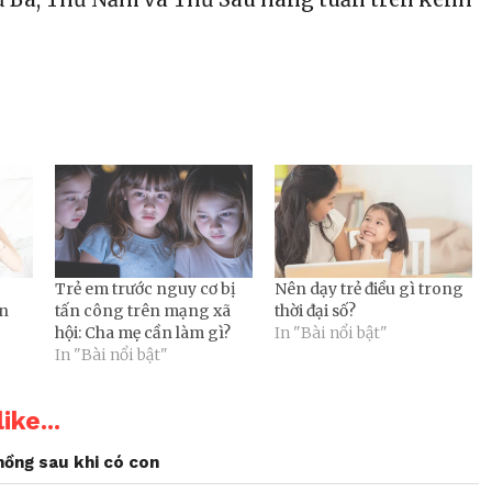
Trẻ em trước nguy cơ bị
Nên dạy trẻ điều gì trong
ến
tấn công trên mạng xã
thời đại số?
hội: Cha mẹ cần làm gì?
In "Bài nổi bật"
In "Bài nổi bật"
ike...
chồng sau khi có con