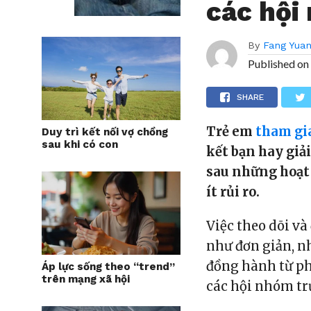
các hội
By
Fang Yua
Published on
SHARE
Trẻ em
tham gi
Duy trì kết nối vợ chồng
sau khi có con
kết bạn hay giải
sau những hoạt 
ít rủi ro.
Việc theo dõi v
như đơn giản, nh
đồng hành từ ph
Áp lực sống theo “trend”
trên mạng xã hội
các hội nhóm tr