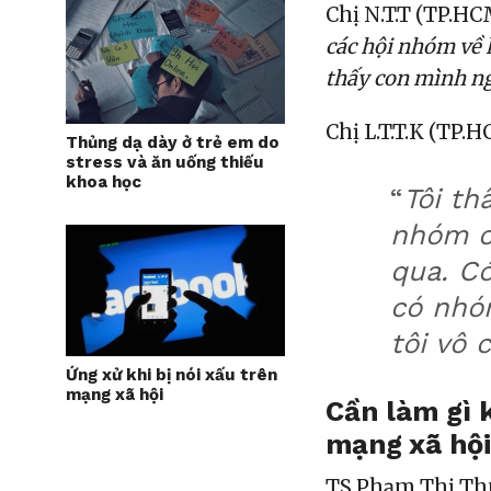
Chị N.T.T (TP.HCM
các hội nhóm về h
thấy con mình ng
Chị L.T.T.K (TP.H
Thủng dạ dày ở trẻ em do
stress và ăn uống thiếu
khoa học
“
Tôi th
nhóm c
qua. Có
có nhóm
tôi vô 
Ứng xử khi bị nói xấu trên
mạng xã hội
Cần làm gì 
mạng xã hộ
TS Phạm Thị Thú