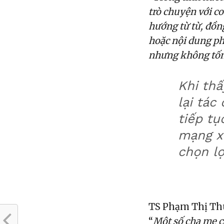
trò chuyện với c
hướng từ từ, đồn
hoặc nội dung ph
nhưng không tốn 
Khi th
lại tác
tiếp t
mạng x
chọn l
TS Phạm Thị Thú
“
Một số cha mẹ c