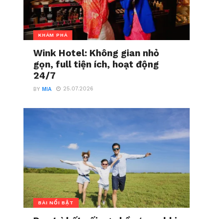
KHÁM PHÁ
Wink Hotel: Không gian nhỏ
gọn, full tiện ích, hoạt động
24/7
25.07.2026
BY
MIA
BÀI NỔI BẬT