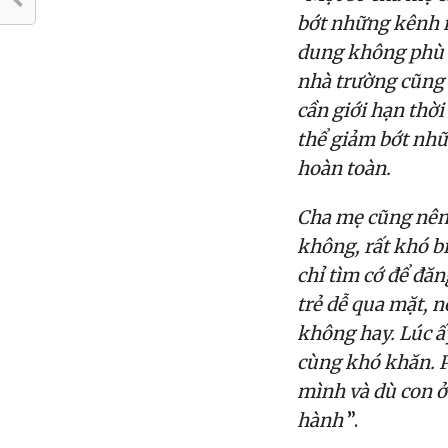
bớt những kênh n
dung không phù h
nhà trường cũng 
cần giới hạn thời
thể giảm bớt nhữ
hoàn toàn.
Cha mẹ cũng nên 
không, rất khó b
chỉ tìm cớ để đăn
trẻ dễ qua mặt, n
không hay. Lúc ấy
cùng khó khăn. P
mình và dù con ở
hành
”.