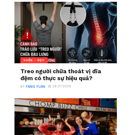
KHỎE - ĐẸP
Treo người chữa thoát vị đĩa
đệm có thực sự hiệu quả?
26.07.2026
BY
FANG YUAN