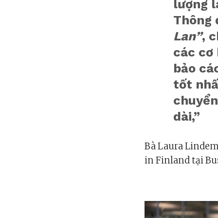
lượng l
Thông 
Lan”
, 
các cơ
bảo cá
tốt nhấ
chuyển
dài,”
Bà Laura Lindem
in Finland tại Bu