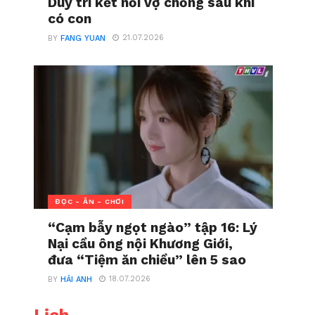
Duy trì kết nối vợ chồng sau khi
có con
21.07.2026
BY
FANG YUAN
ĐỌC - ĂN - CHƠI
“Cạm bẫy ngọt ngào” tập 16: Lý
Nại cầu ông nội Khương Giới,
đưa “Tiệm ăn chiều” lên 5 sao
18.07.2026
BY
HẢI ANH