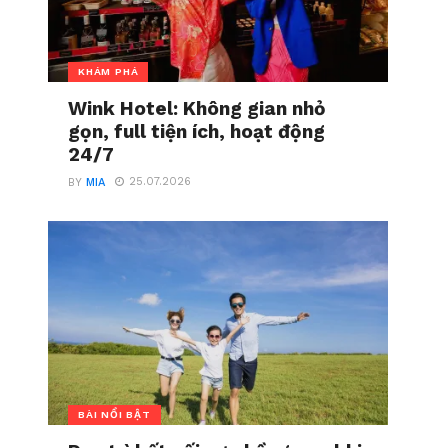
KHÁM PHÁ
Wink Hotel: Không gian nhỏ
gọn, full tiện ích, hoạt động
24/7
25.07.2026
BY
MIA
BÀI NỔI BẬT