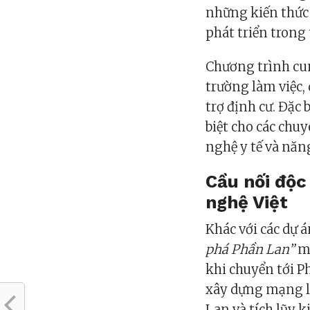
những kiến thức 
phát triển trong
Chương trình cung
trường làm việc, 
trợ định cư. Đặc
biệt cho các chu
nghệ y tế và năn
Cầu nối độc
nghệ Việt
Khác với các dự 
phá Phần Lan”
ma
khi chuyển tới P
xây dựng mạng lư
Lan và tích lũy 