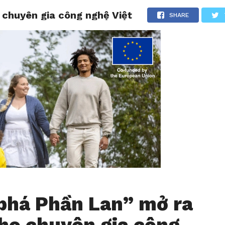
 chuyên gia công nghệ Việt
CHIA SẺ
LƯỢM LẶT
TẢN MẠN
THƯ GIÃN
SHARE
há Phần Lan” mở ra
cho chuyên gia công