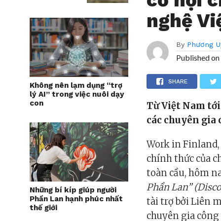
nghệ Vi
By
Phương U
Published on
SHARE
Không nên lạm dụng “trợ
lý AI” trong việc nuôi dạy
con
Từ Việt Nam tới
các chuyên gia
Work in Finland, 
chính thức của c
toàn cầu, hôm na
Phần Lan” (Disco
Những bí kíp giúp người
Phần Lan hạnh phúc nhất
tài trợ bởi Liên 
thế giới
chuyên gia công