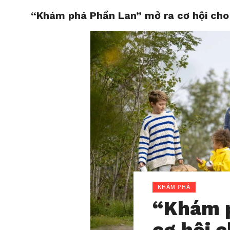
“Khám phá Phần Lan” mở ra cơ hội cho
HOME
KHÁM PHÁ
“Khám p
cơ hội 