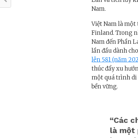
Nam.
Việt Nam là một 
Finland. Trong n
Nam đến Phần Lan
lần đầu dành cho
lên 581 (năm 20
thúc đẩy xu hướn
một quá trình di
bền vững.
“Các c
là một