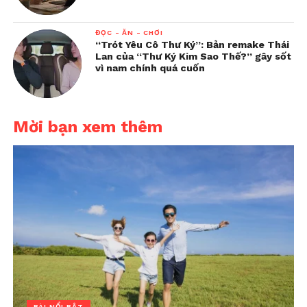
ĐỌC - ĂN - CHƠI
“Trót Yêu Cô Thư Ký”: Bản remake Thái
Lan của “Thư Ký Kim Sao Thế?” gây sốt
vì nam chính quá cuốn
Mời bạn xem thêm
BÀI NỔI BẬT