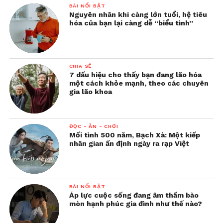
BÀI NỔI BẬT
Nguyên nhân khi càng lớn tuổi, hệ tiêu
hóa của bạn lại càng dễ “biểu tình”
CHIA SẺ
7 dấu hiệu cho thấy bạn đang lão hóa
một cách khỏe mạnh, theo các chuyên
gia lão khoa
ĐỌC - ĂN - CHƠI
Mối tình 500 năm, Bạch Xà: Một kiếp
nhân gian ấn định ngày ra rạp Việt
BÀI NỔI BẬT
Áp lực cuộc sống đang âm thầm bào
mòn hạnh phúc gia đình như thế nào?