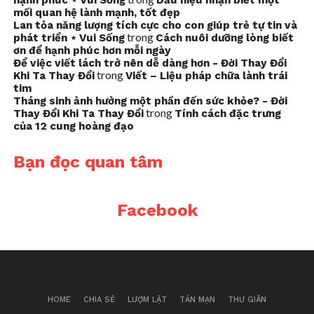
hạnh phúc ⋆ Vui Sống
Dấu hiệu nhận biết một
mối quan hệ lành mạnh, tốt đẹp
Lan tỏa năng lượng tích cực cho con giúp trẻ tự tin và
trong
phát triển ⋆ Vui Sống
Cách nuôi dưỡng lòng biết
ơn để hạnh phúc hơn mỗi ngày
Để việc viết lách trở nên dễ dàng hơn - Đời Thay Đổi
trong
Khi Ta Thay Đổi
Viết – Liệu pháp chữa lành trái
tim
Tháng sinh ảnh hưởng một phần đến sức khỏe? - Đời
trong
Thay Đổi Khi Ta Thay Đổi
Tính cách đặc trưng
của 12 cung hoàng đạo
Bạn đọc quan tâm
Facebook
HOME
CHIA SẺ
LƯỢM LẶT
TẢN MẠN
THƯ GIÃN