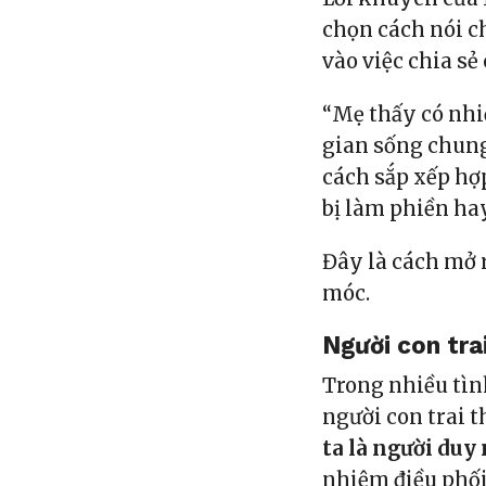
chọn cách nói c
vào việc chia sẻ
“Mẹ thấy có nhi
gian sống chung
cách sắp xếp hợ
bị làm phiền ha
Đây là cách mở r
móc.
Người con tra
Trong nhiều tì
người con trai 
ta là người duy 
nhiệm điều phối,