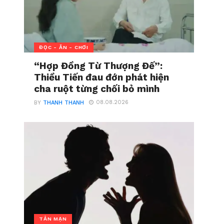
ĐỌC - ĂN - CHƠI
“Hợp Đồng Từ Thượng Đế”:
Thiều Tiến đau đớn phát hiện
cha ruột từng chối bỏ mình
08.08.2026
BY
THANH THANH
TẢN MẠN