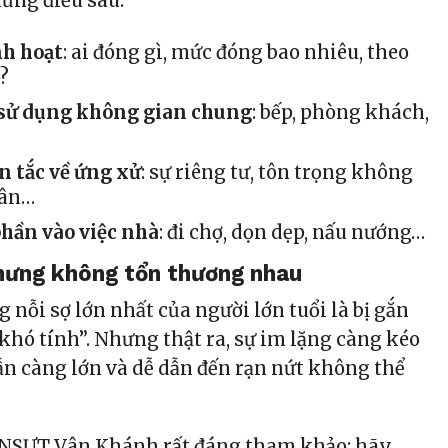
hững điều sau:
nh hoạt
: ai đóng gì, mức đóng bao nhiêu, theo
?
 sử dụng không gian chung
: bếp, phòng khách,
n tắc về ứng xử
: sự riêng tư, tôn trọng không
hân…
hần vào việc nhà
: đi chợ, dọn dẹp, nấu nướng…
hưng không tổn thương nhau
nỗi sợ lớn nhất của người lớn tuổi là bị gắn
hó tính”. Nhưng thật ra, sự im lặng càng kéo
ẫn càng lớn và dễ dẫn đến rạn nứt không thể
 NSƯT Vân Khánh rất đáng tham khảo: hãy