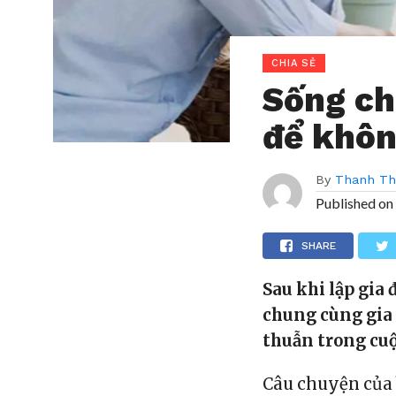
CHIA SẺ
Sống ch
để khôn
By
Thanh T
Published on
SHARE
Sau khi lập gia
chung cùng gia 
thuẫn trong cuộ
Câu chuyện của 