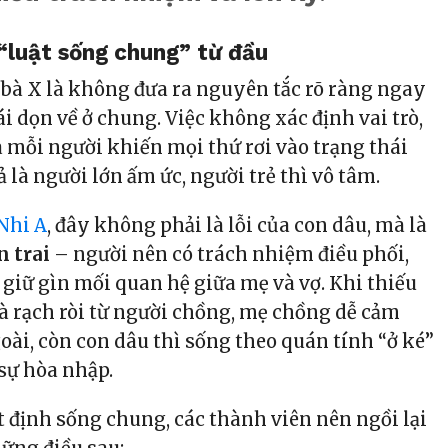
 “luật sống chung” từ đầu
 bà X là không đưa ra nguyên tắc rõ ràng ngay
ái dọn về ở chung. Việc không xác định vai trò,
 mỗi người khiến mọi thứ rơi vào trạng thái
là người lớn ấm ức, người trẻ thì vô tâm.
 Nhi A
, đây không phải là lỗi của con dâu, mà là
n trai
– người nên có trách nhiệm điều phối,
à giữ gìn mối quan hệ giữa mẹ và vợ. Khi thiếu
và rạch ròi từ người chồng, mẹ chồng dễ cảm
goài, còn con dâu thì sống theo quán tính “ở ké”
sự hòa nhập.
t định sống chung, các thành viên nên ngồi lại