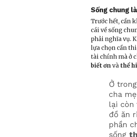
Sống chung là
Trước hết, cần 
cái về sống chu
phải nghĩa vụ. K
lựa chọn cần thi
tài chính mà ở c
biết ơn
và
thể h
Ở trong
cha mẹ
lại còn
đồ ăn 
phần ch
sống
th