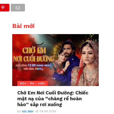
Bài mới
ĐỌC - ĂN - CHƠI
Chờ Em Nơi Cuối Đường: Chiếc
mặt nạ của “chàng rể hoàn
hảo” sắp rơi xuống
08.08.2026
BY
HẢI ANH