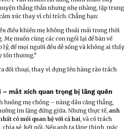
huyện thẳng thắn nhưng nhẹ nhàng, tập trung
 cảm xúc thay vì chỉ trích. Chẳng hạn:
ều điều khiến mẹ không thoải mái trong thời
. Mẹ muốn cùng các con ngồi lại để bàn về
p lý, để mọi người đều dễ sống và không ai thấy
y tổn thương.”
a đối thoại, thay vì dựng lên hàng rào trách
i – mắt xích quan trọng bị lãng quên
nh huống mẹ chồng – nàng dâu căng thẳng,
thường im lặng đứng giữa. Nhưng thực tế,
anh
nhất có mối quan hệ với cả hai
, và có trách
 chia sẻ, kết nối. Nếu anh ta lặng thinh, mặc