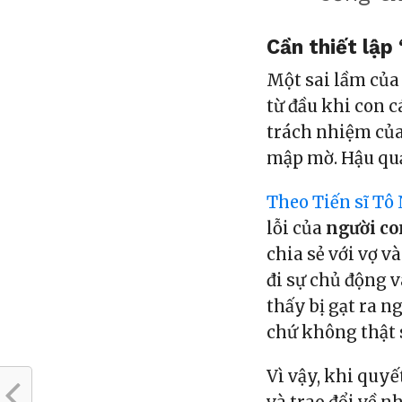
Cần thiết lập
Một sai lầm của
từ đầu khi con c
trách nhiệm của
mập mờ. Hậu quả 
Theo Tiến sĩ Tô
lỗi của
người co
chia sẻ với vợ v
đi sự chủ động 
thấy bị gạt ra n
chứ không thật 
Vì vậy, khi quyế