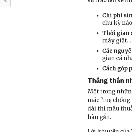
và trao đổi về n
Chi phí si
chu kỳ nào
Thời gian
máy giặt…
Các nguyê
gian cá n
Cách góp p
Thẳng thắn n
Một trong những 
mác “mẹ chồng k
dài thì mâu thu
hàn gắn.
Lời khuyên của