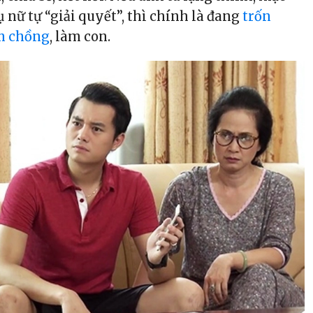
 nữ tự “giải quyết”, thì chính là đang
trốn
àm chồng
, làm con.