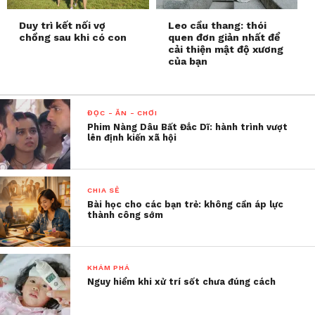
Duy trì kết nối vợ
Leo cầu thang: thói
chồng sau khi có con
quen đơn giản nhất để
cải thiện mật độ xương
của bạn
ĐỌC - ĂN - CHƠI
Phim Nàng Dâu Bất Đắc Dĩ: hành trình vượt
lên định kiến xã hội
CHIA SẺ
Bài học cho các bạn trẻ: không cần áp lực
thành công sớm
KHÁM PHÁ
Nguy hiểm khi xử trí sốt chưa đúng cách