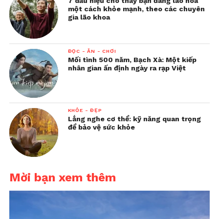
7 dấu hiệu cho thấy bạn đang lão hóa
một cách khỏe mạnh, theo các chuyên
gia lão khoa
ĐỌC - ĂN - CHƠI
Mối tình 500 năm, Bạch Xà: Một kiếp
nhân gian ấn định ngày ra rạp Việt
KHỎE - ĐẸP
Lắng nghe cơ thể: kỹ năng quan trọng
để bảo vệ sức khỏe
Mời bạn xem thêm