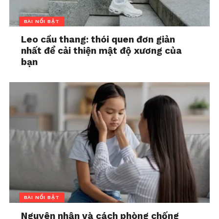
BÀI NỔI BẬT
Leo cầu thang: thói quen đơn giản
nhất để cải thiện mật độ xương của
bạn
BÀI NỔI BẬT
Nguyên nhân và cách phòng chống