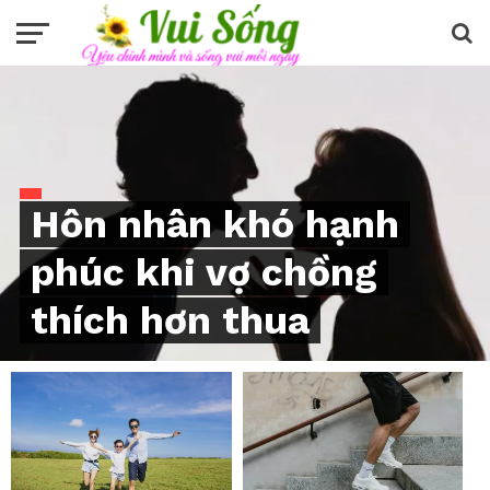
Hôn nhân khó hạnh
phúc khi vợ chồng
thích hơn thua