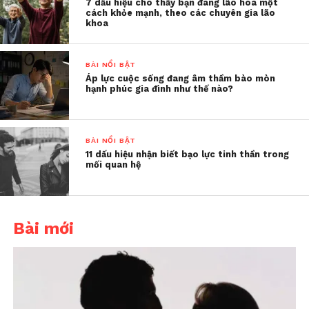
7 dấu hiệu cho thấy bạn đang lão hóa một
chú ý đến sức khỏe bản thân. Nếu nhận thấy có
cách khỏe mạnh, theo các chuyên gia lão
khoa
những biểu hiện như mất ngủ, kém tập trung, lo
lắng hoặc cảm xúc thất thường thì nên đến các cơ sở
chuyên khoa về tâm lý, tâm thần để được thăm
BÀI NỔI BẬT
Áp lực cuộc sống đang âm thầm bào mòn
khám và hỗ trợ kịp thời”,
ông nhấn mạnh.
hạnh phúc gia đình như thế nào?
BÀI NỔI BẬT
11 dấu hiệu nhận biết bạo lực tinh thần trong
mối quan hệ
Bài mới
Dưới đây là một số gợi ý thiết thực, dựa trên góc
nhìn của các nhà tâm lý học và thực hành trị liệu: