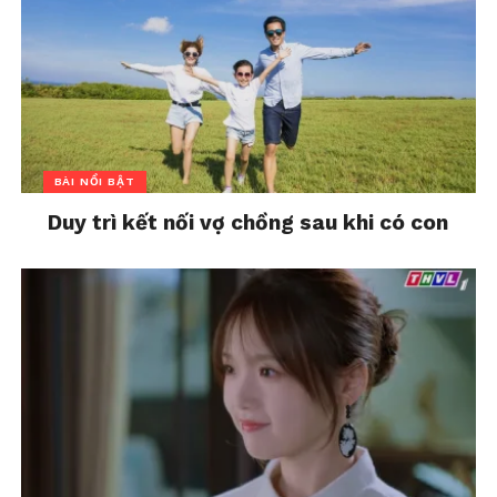
BÀI NỔI BẬT
Duy trì kết nối vợ chồng sau khi có con
Nếu bạn đang gặp khó khăn với hình ảnh cơ thể, tại
sao không thử tạm ngừng sử dụng mạng xã hội?
Không giống như nhiều phương pháp can thiệp sức
khỏe tinh thần khác, việc tạm dừng này hoàn toàn
miễn phí! Hãy thử và cảm nhận sự khác biệt mà nó