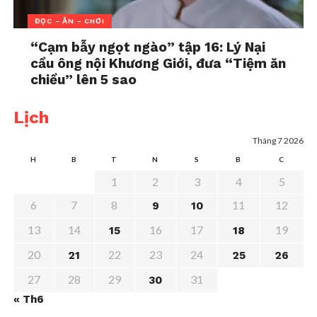
mang lại.
ĐỌC - ĂN - CHƠI
Nguồn
“Cạm bẫy ngọt ngào” tập 16: Lý Nại
cầu ông nội Khương Giới, đưa “Tiệm ăn
chiều” lên 5 sao
Lịch
Tháng 7 2026
H
B
T
N
S
B
C
Bảo vệ hình ảnh của con
Mạng xã hội đã ảnh
cái trên mạng xã hội
hưởng như thế nào đến
1
2
3
4
5
In "Chia sẻ"
cuộc sống gia đình
6
7
8
11
12
9
10
In "Chia sẻ"
13
14
16
17
19
15
18
20
22
23
24
21
25
26
27
28
29
31
30
« Th6
Tác hại và cách khắc