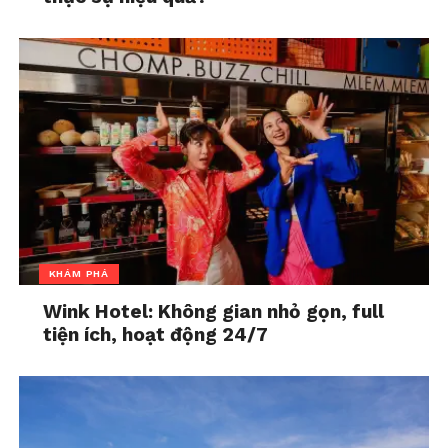
hưởng tiêu cực bởi mạng xã hội nhất lại là những
người nhận được lợi ích lớn nhất từ việc tạm ngừng
sử dụng.
Mặc dù kết quả này rất hứa hẹn, cần lưu ý rằng
nghiên cứu có quy mô mẫu nhỏ và chỉ giới hạn ở
nhóm phụ nữ sẵn sàng tạm ngừng sử dụng mạng xã
hội. Tuy nhiên, nó gợi ý rằng việc tạm rời xa mạng xã
hội có thể cải thiện sức khỏe tinh thần cho phụ nữ
trẻ.
KHÁM PHÁ
Khi gặp lại nhà nghiên cứu, hơn một nửa số phụ nữ
trong nhóm tạm ngừng cho biết việc tránh xa mạng
Wink Hotel: Không gian nhỏ gọn, full
tiện ích, hoạt động 24/7
xã hội là khó khăn ban đầu, nhưng dễ dàng hơn sau
vài ngày. Nhiều người trong nhóm này cũng đã thay
thế thời gian dùng mạng xã hội bằng những hoạt
động lành mạnh hơn như trò chuyện với bạn bè, đọc
sách, tập thể dục, hoặc ngủ.