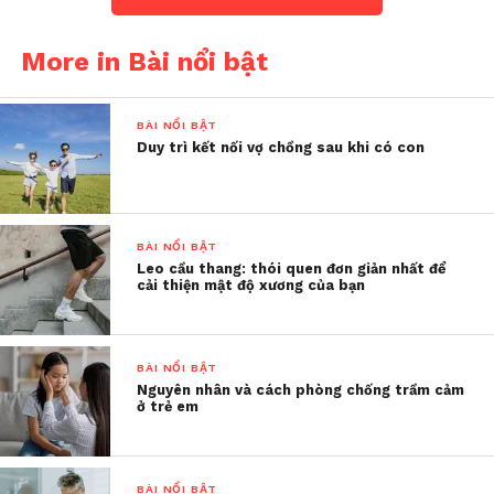
More in Bài nổi bật
BÀI NỔI BẬT
Duy trì kết nối vợ chồng sau khi có con
BÀI NỔI BẬT
Leo cầu thang: thói quen đơn giản nhất để
cải thiện mật độ xương của bạn
Các cô gái trẻ dễ bị ảnh hưởng tâm lý khi so sánh
ngoại hình, thành công của người khác trên MXH
BÀI NỔI BẬT
Nghiên cứu về việc ngừng sử dụng MXH trong
Nguyên nhân và cách phòng chống trầm cảm
một tuần
ở trẻ em
Trong nghiên cứu mới này, các nhà nghiên cứu đã
kiểm tra xem liệu việc tạm ngừng sử dụng mạng xã
BÀI NỔI BẬT