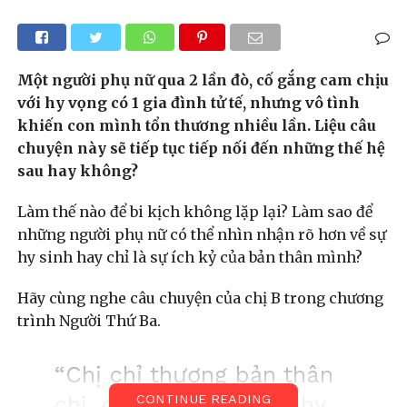
Một người phụ nữ qua 2 lần đò, cố gắng cam chịu
với hy vọng có 1 gia đình tử tế, nhưng vô tình
khiến con mình tổn thương nhiều lần. Liệu câu
chuyện này sẽ tiếp tục tiếp nối đến những thế hệ
sau hay không?
Làm thế nào để bi kịch không lặp lại? Làm sao để
những người phụ nữ có thể nhìn nhận rõ hơn về sự
hy sinh hay chỉ là sự ích kỷ của bản thân mình?
Hãy cùng nghe câu chuyện của chị B trong chương
trình Người Thứ Ba.
“Chị chỉ thương bản thân
chị, chứ chị không có hy
CONTINUE READING