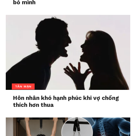
bỏ mình
cho con mình, cuối cùng lại buộc con phải sống
trong căn nhà mà nơi đó, thậm chí cả việc dẫn bạn
về học nhóm cũng bị mắng nhiếc, bị hạ nhục. Căn
nhà trở thành chiếc lồng, và người mẹ trở thành
người đứng bên ngoài nhìn đứa con mình lớn lên
cùng nỗi sợ hãi.
TẢN MẠN
Hôn nhân khó hạnh phúc khi vợ chồng
thích hơn thua