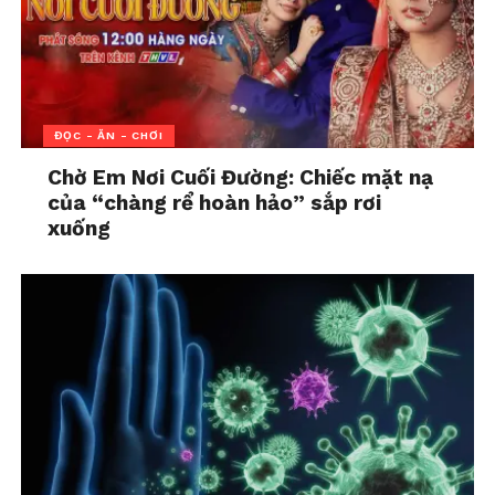
nhưng vẫn đang sống phụ thuộc vào sự trợ cấp từ
cha mẹ.
Khi con chung ra đời, sự phân biệt càng rõ rệt. Bé
gái – đứa con ruột thịt – được anh nâng niu hết
ĐỌC - ĂN - CHƠI
mực, còn cậu con riêng của chị trở thành “vật cản”,
Chờ Em Nơi Cuối Đường: Chiếc mặt nạ
là cái bóng không được phép tồn tại trong ngôi
của “chàng rể hoàn hảo” sắp rơi
nhà ấy. Đứa trẻ ấy sống gần 10 năm trong một mái
xuống
ấm mà tình thương dành cho em gái lại trở thành
vết cắt mỗi ngày vào lòng nó.
Nỗi cô đơn của người mẹ… hay
sự ích kỷ được ngụy trang?
Chị B từng tin rằng mình hy sinh vì con, vì gia
đình. Nhưng nếu nhìn kỹ, những gì chị làm phần
lớn lại vì nỗi sợ. Sợ đổ vỡ lần nữa, sợ mang tiếng
“hai đời chồng, hai đứa con”, sợ cảnh ba mẹ con