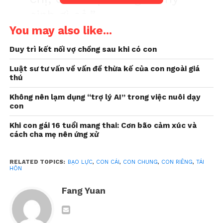
sinh gì cả.”
You may also like...
Câu nói của Tiến sĩ tâm lý Tô Nhi A như một nhát
Duy trì kết nối vợ chồng sau khi có con
dao cắt thẳng vào phần mềm yếu nhất của câu
chuyện – nơi tình yêu thương bị ngộ nhận thành sự
Luật sư tư vấn về vấn đề thừa kế của con ngoài giá
thú
hy sinh, và lòng nhẫn nhịn bị nhầm tưởng là trách
nhiệm của người mẹ trong một gia đình thiếu lành
Không nên lạm dụng “trợ lý AI” trong việc nuôi dạy
mạnh.
con
Khi con gái 16 tuổi mang thai: Cơn bão cảm xúc và
Chị B – một người phụ nữ làm bảo mẫu, từng bước
cách cha mẹ nên ứng xử
vào cuộc hôn nhân thứ hai với hy vọng tìm được
chỗ dựa cho mình và cậu con trai riêng 12 tuổi.
RELATED TOPICS:
BẠO LỰC
,
CON CÁI
,
CON CHUNG
,
CON RIÊNG
,
TÁI
Trước khi tiến tới, chị đã trò chuyện với con:
“Mẹ
HÔN
nghĩ có thể đi bước nữa, người cha dượng có thể giúp
Fang Yuan
mẹ lo cho con.”
Đứa trẻ chỉ im lặng. Và đúng như sự im lặng ấy, cả