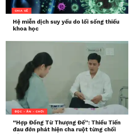
chật vật mưu sinh nếu rời đi. Chính vì thế, chị chọn
ở lại, chọn “chịu đựng”, và chọn “năn nỉ” chồng để
CHIA SẺ
chờ đến khi con lớn, rời khỏi nhà.
Hệ miễn dịch suy yếu do lối sống thiếu
khoa học
Nhưng cái giá mà chị và con trai phải trả cho sự
nhẫn nhịn đó là gần một thập kỷ sống trong ngột
ngạt, cam chịu, và lệ thuộc.
Tiến sĩ Tô Nhi A nhận định
thẳng thắn:
“Chị tự bảo vệ
bản thân chị rất tốt,
nhưng chị quên con trai
chị.”
ĐỌC - ĂN - CHƠI
“Hợp Đồng Từ Thượng Đế”: Thiều Tiến
đau đớn phát hiện cha ruột từng chối
Một người mẹ từng hy vọng cha dượng sẽ là chỗ dựa