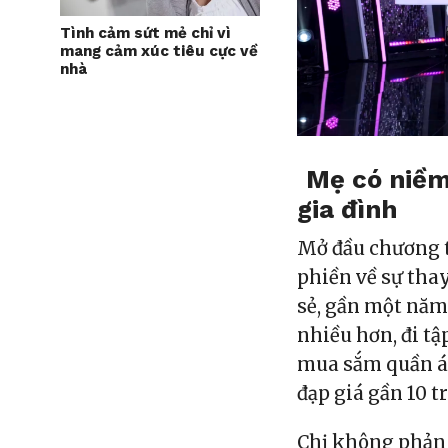
Tình cảm sứt mẻ chỉ vì
mang cảm xúc tiêu cực về
nhà
Mẹ có niềm 
gia đình
Mở đầu chương t
phiền về sự thay
sẻ, gần một năm
nhiều hơn, đi t
mua sắm quần áo,
đạp giá gần 10 t
Chị không phản 