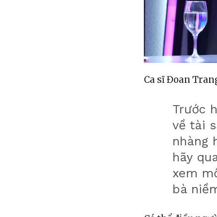
Ca sĩ Đoan Trang
Trước h
về tài 
nhàng h
hãy qua
xem mố
bà niềm