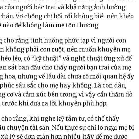
oa của người bác trai và khả năng ảnh hưởng
 cháu. Vợ chồng chị bối rối không biết nên khéo
hế nào để không làm mẹ tổn thương.
g cho rằng tình huống phức tạp vì người con
ện không phải con ruột, nên muốn khuyên mẹ
héo léo, có “kỹ thuật” và nghệ thuật ứng xử để
an sát ban đầu cho thấy người bạn trai của mẹ
ng hoa, nhưng về lâu dài chưa rõ mối quan hệ ấy
 phúc sâu sắc cho mẹ hay không. Là con dâu,
g cơ và cảm xúc bên trong, vì vậy cần thăm dò
 trước khi đưa ra lời khuyên phù hợp.
A cho rằng, khi nghe kỹ tâm tư, có thể thấy
câu chuyện tài sản. Nếu thực sự chỉ lo ngại mẹ bị
c xử lý sẽ đơn giản hơn nhiều: hãy để mẹ được