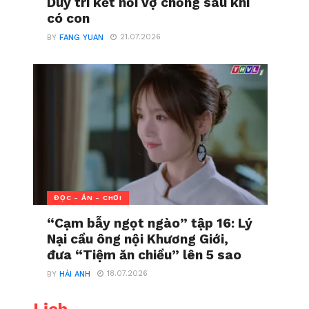
Duy trì kết nối vợ chồng sau khi
có con
21.07.2026
BY
FANG YUAN
ĐỌC - ĂN - CHƠI
“Cạm bẫy ngọt ngào” tập 16: Lý
Nại cầu ông nội Khương Giới,
đưa “Tiệm ăn chiều” lên 5 sao
18.07.2026
BY
HẢI ANH