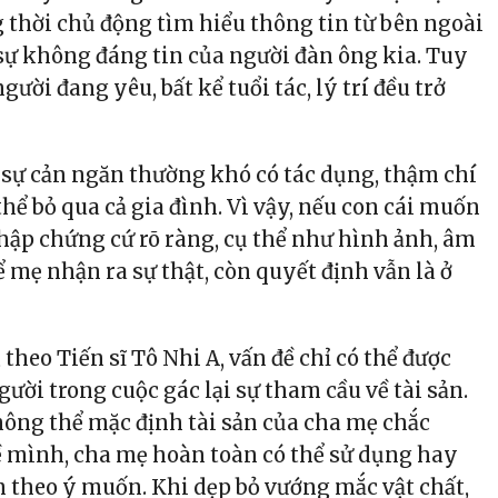
 thời chủ động tìm hiểu thông tin từ bên ngoài
ự không đáng tin của người đàn ông kia. Tuy
gười đang yêu, bất kể tuổi tác, lý trí đều trở
sự cản ngăn thường khó có tác dụng, thậm chí
thể bỏ qua cả gia đình. Vì vậy, nếu con cái muốn
thập chứng cứ rõ ràng, cụ thể như hình ảnh, âm
ể mẹ nhận ra sự thật, còn quyết định vẫn là ở
theo Tiến sĩ Tô Nhi A, vấn đề chỉ có thể được
gười trong cuộc gác lại sự tham cầu về tài sản.
không thể mặc định tài sản của cha mẹ chắc
ề mình, cha mẹ hoàn toàn có thể sử dụng hay
n theo ý muốn. Khi dẹp bỏ vướng mắc vật chất,