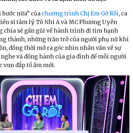
i bước nữa” của
chương trình Chị Em Gỡ Rối
, ca
Tiến sĩ tâm lý Tô Nhi A và MC Phương Uyên
chia sẻ gần gũi về hành trình đi tìm hạnh
ởng thành, những trăn trở của người phụ nữ khi
hôn, đồng thời mở ra góc nhìn nhân văn về sự
 nghe và đồng hành của gia đình để mỗi người
c vun đắp tổ ấm mới.