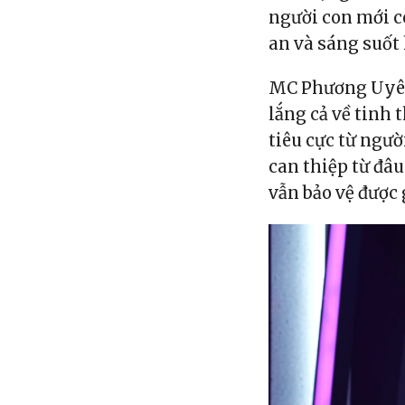
người con mới c
an và sáng suốt
MC Phương Uyên 
lắng cả về tinh 
tiêu cực từ ngườ
can thiệp từ đâ
vẫn bảo vệ được 