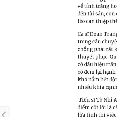
về tính trăng h
đến tài sản, con
léo can thiệp t
Ca sĩ Đoan Tran
trong câu chuy
chồng phải rất k
thuyết phục. Qu
có dấu hiệu tră
có đem lại hạnh
khó nắm hết độn
nhiều khía cạnh
Tiến sĩ Tô Nhi 
điểm cốt lõi là 
lừa tình thì việ