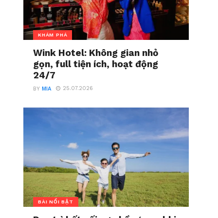
KHÁM PHÁ
Wink Hotel: Không gian nhỏ
gọn, full tiện ích, hoạt động
24/7
25.07.2026
BY
MIA
BÀI NỔI BẬT