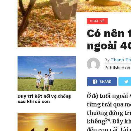
CHIA SẺ
Có nên t
ngoài 4
By
Thanh T
Published on
SHARE
Ở độ tuổi ngoài
Duy trì kết nối vợ chồng
sau khi có con
từng trải qua m
thường đứng trư
không?”. Đây kh
đến con cái, tài