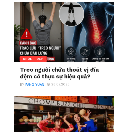
KHỎE - ĐẸP
Treo người chữa thoát vị đĩa
đệm có thực sự hiệu quả?
26.07.2026
BY
FANG YUAN