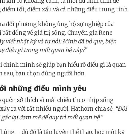
hỉ khi có khoảng cách, ta mới đủ bình tĩnh để
 điểm tốt, điểm xấu và cả những điều trung tính.
 ra đối phương không ủng hộ sự nghiệp của
i bất đồng về giá trị sống. Chuyên gia Rene
y viết nhật ký và tự hỏi: Mình đã bỏ qua, biện
 điều gì trong mối quan hệ này?”
i chính mình sẽ giúp bạn hiểu rõ điều gì là quan
ần sau, bạn chọn đúng người hơn.
 với những điều mình yêu
ỏ quên sở thích vì mải chiều theo nhịp sống
xảy ra với rất nhiều người. Hathorn chia sẻ:
“Đôi
 gác lại đam mê để duy trì mối quan hệ.”
i chúng – dù đó là tập luyện thể thao, học một kỹ