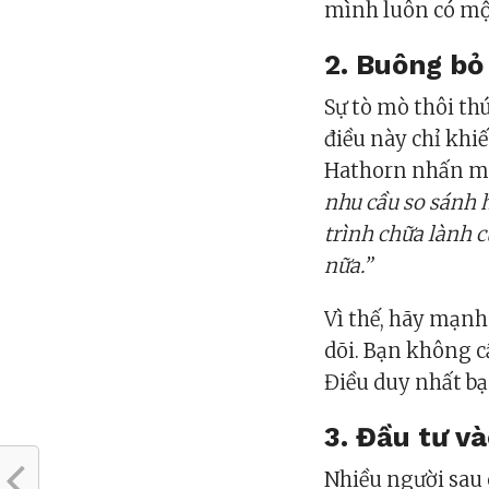
mình luôn có một
2. Buông bỏ
Sự tò mò thôi th
điều này chỉ khi
Hathorn nhấn 
nhu cầu so sánh 
trình chữa lành 
nữa.”
Vì thế, hãy mạnh
dõi. Bạn không cầ
Điều duy nhất b
3. Đầu tư v
Nhiều người sau c