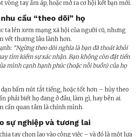
 vòng tay ấm áp, hoặc mở ra cơ hội kết bạn mới.
 nhu cầu “theo dõi” họ
úc ta lén xem mạng xã hội của người cũ, nhưng
ến vết thương lâu lành hơn.
mạnh:
“Ngừng theo dõi nghĩa là bạn đã thoát khỏi
hay tìm kiếm sự xác nhận. Bạn không còn đặt tiến
của mình cạnh hạnh phúc (hoặc nỗi buồn) của họ
 dạn bấm nút tắt tiếng, hoặc tốt hơn – hủy theo
n phải biết họ đang ở đâu, làm gì, hay bên ai.
ạn cần quan tâm là chính mình.
ào
sự nghiệp
và tương lai
hia tay chọn lao vào công việc – và đó là một lựa