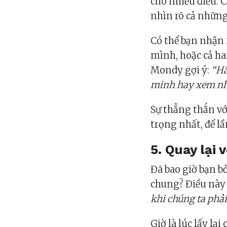
cho nhiều điều. C
nhìn rõ cả những
Có thể bạn nhận
mình, hoặc cả ha
Mondy gợi ý:
“Hã
minh hay xem nhẹ
Sự thẳng thắn vớ
trọng nhất, để l
5. Quay lại
Đã bao giờ bạn b
chung? Điều này 
khi chúng ta phải
Giờ là lúc lấy lạ