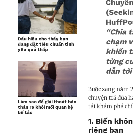
Chuyên
(Seekin
HuffPo
“Chia t
Dấu hiệu cho thấy bạn
chạm v
đang đặt tiêu chuẩn tình
yêu quá thấp
khiến t
từng cu
dẫn tới
Bước sang năm 20
chuyện trả đũa h
Làm sao để giải thoát bản
tái khám phá ch
thân ra khỏi mối quan hệ
bế tắc
1. Biến khô
riêng bạn