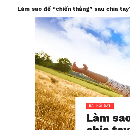
Làm sao để “chiến thắng” sau chia tay
HOME
BÀI NỔI BẬT
Làm sao
chia ta