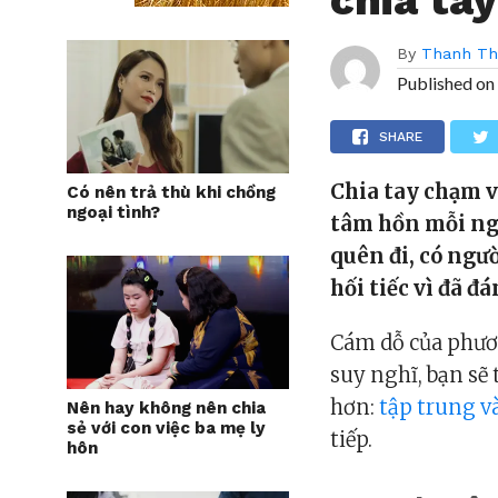
By
Thanh T
Published on
SHARE
Chia tay chạm 
Có nên trả thù khi chồng
ngoại tình?
tâm hồn mỗi ngư
quên đi, có ngư
hối tiếc vì đã 
Cám dỗ của phươn
suy nghĩ, bạn sẽ
hơn:
tập trung v
Nên hay không nên chia
sẻ với con việc ba mẹ ly
tiếp.
hôn