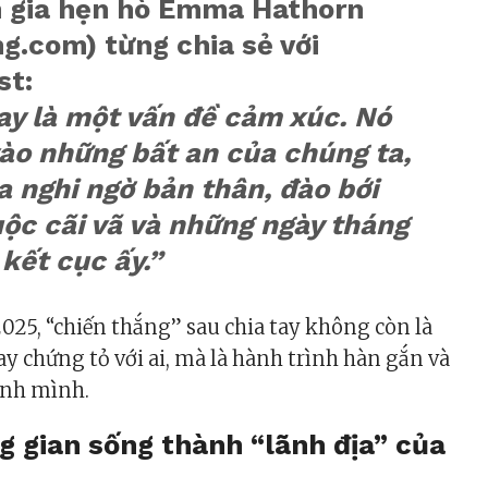
 gia hẹn hò Emma Hathorn
g.com) từng chia sẻ với
st:
ay là một vấn đề cảm xúc. Nó
ào những bất an của chúng ta,
a nghi ngờ bản thân, đào bới
ộc cãi vã và những ngày tháng
 kết cục ấy.”
25, “chiến thắng” sau chia tay không còn là
ay chứng tỏ với ai, mà là hành trình hàn gắn và
ính mình.
ng gian sống thành “lãnh địa” của