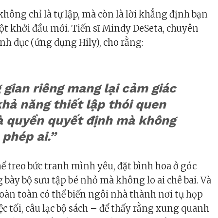
ông chỉ là tự lập, mà còn là lời khẳng định bạn
t khởi đầu mới. Tiến sĩ Mindy DeSeta, chuyên
ình dục (ứng dụng Hily), cho rằng:
gian riêng mang lại cảm giác
khả năng thiết lập thói quen
và quyền quyết định mà không
 phép ai.”
hể treo bức tranh mình yêu, đặt bình hoa ở góc
 bày bộ sưu tập bé nhỏ mà không lo ai chê bai. Và
àn toàn có thể biến ngôi nhà thành nơi tụ họp
iệc tối, câu lạc bộ sách – để thấy rằng xung quanh