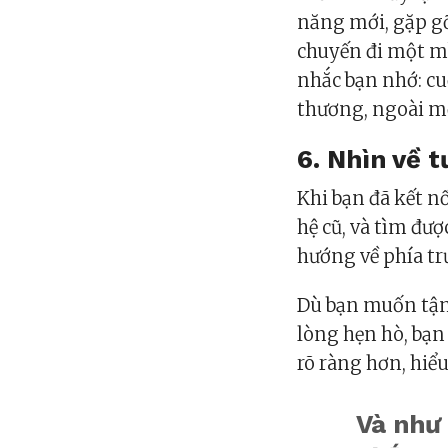
năng mới, gặp g
chuyến đi một m
nhắc bạn nhớ: cu
thương, ngoài mộ
6. Nhìn về t
Khi bạn đã kết n
hệ cũ, và tìm đư
hướng về phía tr
Dù bạn muốn tận
lòng hẹn hò, bạn
rõ ràng hơn, hiể
Và như