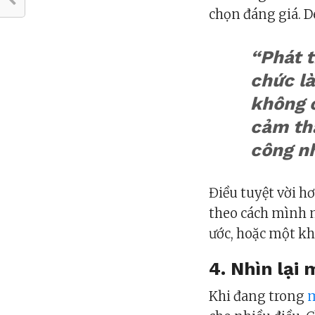
chọn đáng giá. De
“Phát t
chức là
không c
cảm thấ
công n
Điều tuyệt vời h
theo cách mình 
ước, hoặc một kh
4. Nhìn lại
Khi đang trong
m