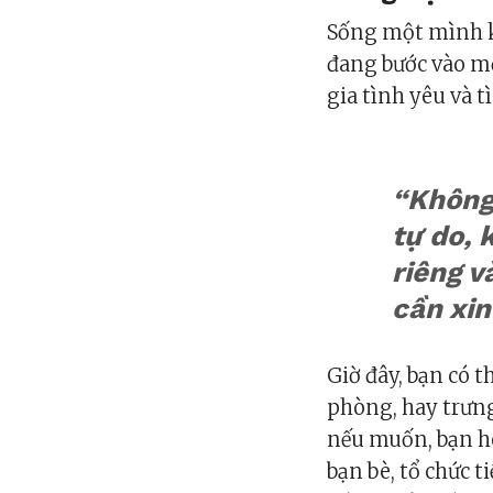
Sống một mình kh
đang bước vào mộ
gia tình yêu và t
“Không 
tự do, 
riêng 
cần xin
Giờ đây, bạn có t
phòng, hay trưng
nếu muốn, bạn ho
bạn bè, tổ chức t