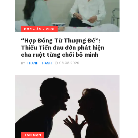
ĐỌC - ĂN - CHƠI
“Hợp Đồng Từ Thượng Đế”:
Thiều Tiến đau đớn phát hiện
cha ruột từng chối bỏ mình
08.08.2026
BY
THANH THANH
TẢN MẠN