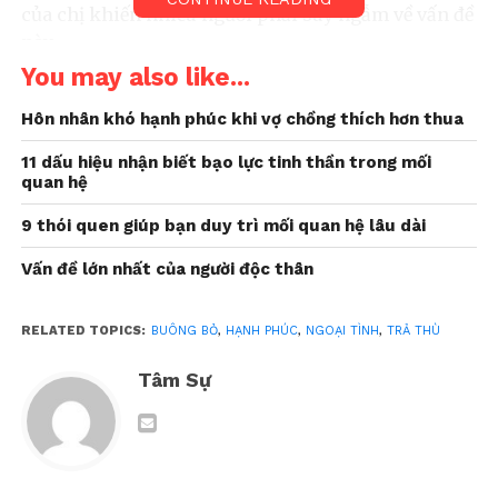
của chị khiến nhiều người phải suy ngẫm về vấn đề
này.
You may also like...
Chồng ngoại tình sau 7 năm
Hôn nhân khó hạnh phúc khi vợ chồng thích hơn thua
chung sống
11 dấu hiệu nhận biết bạo lực tinh thần trong mối
Chị B, từng có một cuộc hôn nhân tưởng chừng
quan hệ
hạnh phúc. Chị và chồng bên nhau 9 năm trước khi
quyết định về chung một nhà. Nhưng cuộc sống
9 thói quen giúp bạn duy trì mối quan hệ lâu dài
không phải lúc nào cũng diễn ra theo ý muốn. Sau
Vấn đề lớn nhất của người độc thân
7 năm chung sống, chị B phát hiện chồng ngoại
tình.
RELATED TOPICS:
BUÔNG BỎ
,
HẠNH PHÚC
,
NGOẠI TÌNH
,
TRẢ THÙ
Một buổi tối như bao ngày, chị B nhờ chồng rửa
Tâm Sự
chén giúp. Trong lúc ấy, một tin nhắn lạ hiện lên
trên màn hình điện thoại của chồng:
“Anh đang làm gì vậy? Nói chuyện với em đi, em
đang đánh đàn nè.”