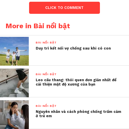
CLICK TO COMMENT
Người gửi là một phụ nữ có tên viết tắt T.N.K.
Không chất vấn, không nổi giận ngay, chị B lặng lẽ
More in Bài nổi bật
điều tra. Những ngày tiếp theo là khoảng thời gian
đầy đau đớn khi chị dần xâu chuỗi lại sự thật.
Chồng chị đã ngoại tình trong thời gian dài, thậm
BÀI NỔI BẬT
chí lợi dụng cả thời gian làm việc để hẹn hò với
Duy trì kết nối vợ chồng sau khi có con
người phụ nữ kia.
Chị B giữ kín chuyện với gia đình, nhưng nỗi đau
như một vết dao cứa sâu. Hai tháng sau, chị quyết
BÀI NỔI BẬT
Leo cầu thang: thói quen đơn giản nhất để
định đối mặt với sự thật.
cải thiện mật độ xương của bạn
BÀI NỔI BẬT
Nguyên nhân và cách phòng chống trầm cảm
ở trẻ em