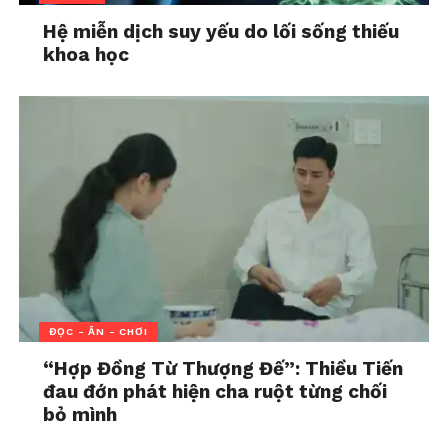
Hạnh phúc có phải là trả thù?
Hệ miễn dịch suy yếu do lối sống thiếu
khoa học
Sau tất cả, chị B cảm thấy nhẹ nhõm. Nhưng câu hỏi
đặt ra là:
Liệu đây có phải là cách tốt nhất để khép lại
một cuộc tình?
Đạo diễn Lê Hoàng, người có mặt trong chương
trình “Người Thứ 3”, đã đặt một câu hỏi đáng suy
ngẫm:
“Em có nghĩ rằng cách
em làm là đúng không?”
ĐỌC - ĂN - CHƠI
“Hợp Đồng Từ Thượng Đế”: Thiều Tiến
Chị B khẳng định:
“Tôi không nghĩ điều gì là đúng
đau đớn phát hiện cha ruột từng chối
hay sai, tôi chỉ làm những gì mình cho là cần thiết.”
bỏ mình
Tuy nhiên, đạo diễn Lê Hoàng không đồng tình: