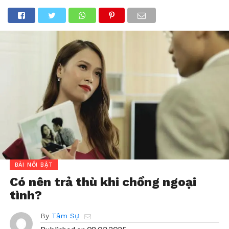
BÀI NỔI BẬT
Có nên trả thù khi chồng ngoại
tình?
By
Tâm Sự