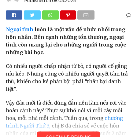
Published on
08.03.2025
Ngoại tình
luôn là một vấn đề nhức nhối trong
hôn nhân. Bên cạnh những tổn thương, ngoại
tình còn mang lại cho những người trong cuộc
những bài học.
Có nhiều người chấp nhận từ bỏ, có người cố gắng
níu kéo. Nhưng cũng có nhiều người quyết tâm trả
thù, khiến cho kẻ phản bội phải “thân bại danh
liệt”.
Vậy đâu mới là điều đúng đắn nên làm nếu rơi vào
hoàn cảnh này? Thực sự khó nói vì mỗi cây mỗi
hoa, mỗi nhà mỗi cảnh. Tuần qua, trong
chương
trình Người Thứ 3,
chị B đã chia sẻ về cuộc hôn
nhân của mình, cũng như màn trả thù suốt 2 năm
CONTINUE READING