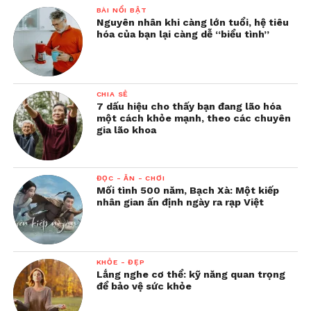
BÀI NỔI BẬT
Nguyên nhân khi càng lớn tuổi, hệ tiêu
hóa của bạn lại càng dễ “biểu tình”
CHIA SẺ
7 dấu hiệu cho thấy bạn đang lão hóa
một cách khỏe mạnh, theo các chuyên
gia lão khoa
ĐỌC - ĂN - CHƠI
Mối tình 500 năm, Bạch Xà: Một kiếp
nhân gian ấn định ngày ra rạp Việt
KHỎE - ĐẸP
Lắng nghe cơ thể: kỹ năng quan trọng
để bảo vệ sức khỏe