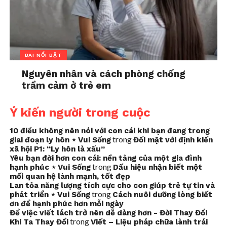
BÀI NỔI BẬT
Nguyên nhân và cách phòng chống
trầm cảm ở trẻ em
Ý kiến người trong cuộc
10 điều không nên nói với con cái khi bạn đang trong
trong
giai đoạn ly hôn ⋆ Vui Sống
Đối mặt với định kiến
xã hội P1: “Ly hôn là xấu”
Yêu bạn đời hơn con cái: nền tảng của một gia đình
trong
hạnh phúc ⋆ Vui Sống
Dấu hiệu nhận biết một
mối quan hệ lành mạnh, tốt đẹp
Lan tỏa năng lượng tích cực cho con giúp trẻ tự tin và
trong
phát triển ⋆ Vui Sống
Cách nuôi dưỡng lòng biết
ơn để hạnh phúc hơn mỗi ngày
Để việc viết lách trở nên dễ dàng hơn - Đời Thay Đổi
trong
Khi Ta Thay Đổi
Viết – Liệu pháp chữa lành trái