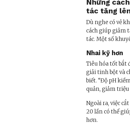
Những cách 
tác tăng lê
Dù nghe có vẻ kh
cách giúp giảm t
tác. Một số khu
Nhai kỹ hơn
Tiêu hóa tốt bắt
giải tinh bột và 
biết. “Độ pH kiề
quản, giảm triệ
Ngoài ra, việc c
20 lần có thể gi
hơn.