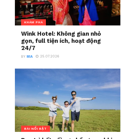
KHÁM PHÁ
Wink Hotel: Không gian nhỏ
gọn, full tiện ích, hoạt động
24/7
25.07.2026
BY
MIA
BÀI NỔI BẬT