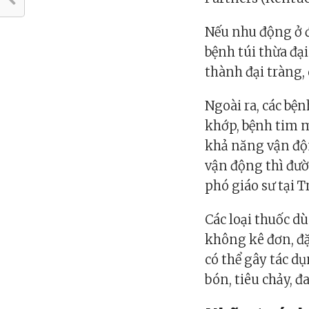
Nếu nhu động ở đ
bệnh túi thừa đạ
thành đại tràng,
Ngoài ra, các bệ
khớp, bệnh tim m
khả năng vận độ
vận động thì đườ
phó giáo sư tại 
Các loại thuốc d
không kê đơn, đặ
có thể gây tác d
bón, tiêu chảy, đ