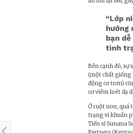
ăn lưu lại lâu, g
“Lớp n
hướng m
bạn dễ 
tình tr
Bên cạnh đó, sự 
(một chất giống 
động cơ trơn) cũ
cơ viêm loét dạ d
Ở ruột non, quá 
trạng vi khuẩn ph
Tiến sĩ
Sunana S
Partners (Kentuck