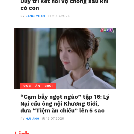
Duy trì kết nối vợ chồng sau khi
có con
21.07.2026
BY
FANG YUAN
ĐỌC - ĂN - CHƠI
“Cạm bẫy ngọt ngào” tập 16: Lý
Nại cầu ông nội Khương Giới,
đưa “Tiệm ăn chiều” lên 5 sao
18.07.2026
BY
HẢI ANH