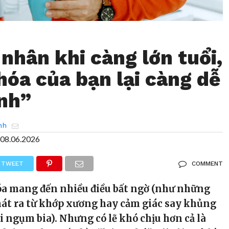
nhân khi càng lớn tuổi,
hóa của bạn lại càng dễ
ình”
nh
08.06.2026
TWEET
COMMENT
óa mang đến nhiều điều bất ngờ (như những
hát ra từ khớp xương hay cảm giác say khủng
i ngụm bia). Nhưng có lẽ khó chịu hơn cả là