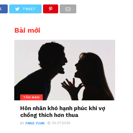
E
TWEET
Bài mới
TẢN MẠN
Hôn nhân khó hạnh phúc khi vợ
chồng thích hơn thua
30.07.2026
BY
FANG YUAN