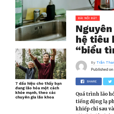
BÀI NỔI BẬT
Nguyên 
hệ tiêu 
“biểu t
By
Trần Tha
Published on
SHARE
7 dấu hiệu cho thấy bạn
đang lão hóa một cách
khỏe mạnh, theo các
Quá trình lão h
chuyên gia lão khoa
tiếng động lạ p
khiếp chỉ sau và