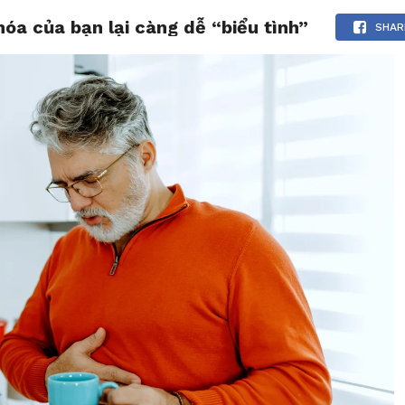
hóa của bạn lại càng dễ “biểu tình”
CHIA SẺ
LƯỢM LẶT
TẢN MẠN
THƯ GIÃN
SHAR