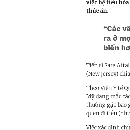
việc hệ tiêu hó
thức ăn.
“Các vấ
ra ở mọ
biến hơ
Tiến sĩ
Sara Attal
(New Jersey) chi
Theo Viện Y tế Q
Mỹ đang mắc các
thường gặp bao g
quen đi tiêu (như
Việc xác định ch