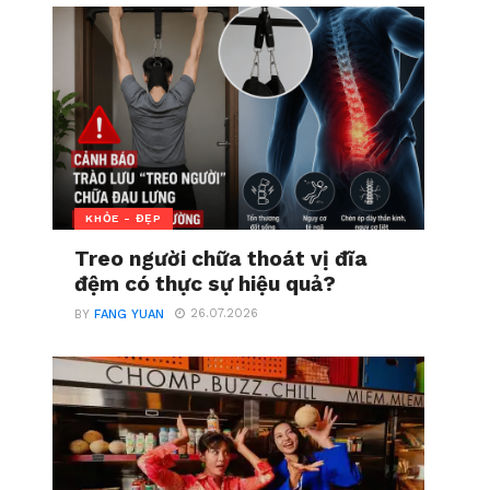
KHỎE - ĐẸP
Treo người chữa thoát vị đĩa
đệm có thực sự hiệu quả?
26.07.2026
BY
FANG YUAN