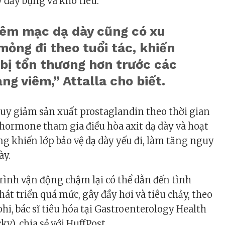
ây đầy bụng và khó tiêu.
iêm mạc dạ dày cũng có xu
ỏng đi theo tuổi tác, khiến
bị tổn thương hơn trước các
ạng viêm,” Attalla cho biết.
suy giảm sản xuất prostaglandin theo thời gian
hormone tham gia điều hòa axit dạ dày và hoạt
ng khiến lớp bảo vệ dạ dày yếu đi, làm tăng nguy
ày.
trình vận động chậm lại có thể dẫn đến tình
át triển quá mức, gây đầy hơi và tiêu chảy, theo
ohi
, bác sĩ tiêu hóa tại Gastroenterology Health
y), chia sẻ với HuffPost.