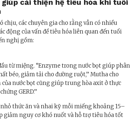
giúp cải thiện hệ tiêu hóa khi tuổi
n
ó chịu, các chuyên gia cho rằng vẫn có nhiều
ác động của vấn đề tiêu hóa liên quan đến tuổi
yến nghị gồm:
 đầu từ miệng. “Enzyme trong nước bọt giúp phân
chất béo, giảm tải cho đường ruột,” Mutha cho
m của nước bọt cũng giúp trung hòa axit ở thực
u chứng GERD.”
ắt nhỏ thức ăn và nhai kỹ mỗi miếng khoảng 15–
úp giảm nguy cơ khó nuốt và hỗ trợ tiêu hóa tốt