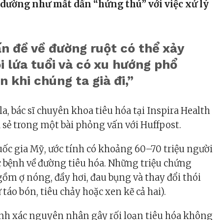
a dường như mất dần “hứng thú” với việc xử lý
n đề về đường ruột có thể xảy
i lứa tuổi và có xu hướng phổ
n khi chúng ta già đi,”
la
, bác sĩ chuyên khoa tiêu hóa tại Inspira Health
a sẻ trong một bài phỏng vấn với Huffpost.
uốc gia Mỹ, ước tính có khoảng 60–70 triệu người
 bệnh về đường tiêu hóa. Những triệu chứng
ồm ợ nóng, đầy hơi, đau bụng và thay đổi thói
 táo bón, tiêu chảy hoặc xen kẽ cả hai).
ính xác nguyên nhân gây rối loạn tiêu hóa không