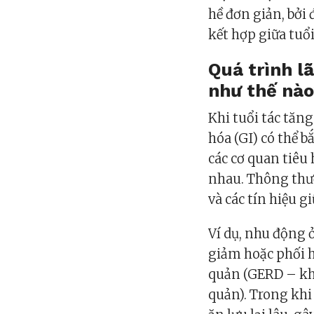
hề đơn giản, bởi 
kết hợp giữa tuổi
Quá trình l
như thế nà
Khi tuổi tác tăng
hóa (GI) có thể 
các cơ quan tiêu
nhau. Thông thườ
và các tín hiệu 
Ví dụ, nhu động 
giảm hoặc phối h
quản (GERD – khi
quản). Trong khi