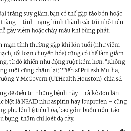
ại tràng suy giảm, bạn có thể gặp táo bón hoặc
i tràng – tình trạng hình thành các túi nhỏ trên
 dễ gây viêm hoặc chảy máu khi bùng phát.
nh mạn tính thường gặp khi lớn tuổi (như viêm
ạch, rối loạn chuyển hóa) cũng có thể làm giảm
ng, từ đó khiến nhu động ruột kém hơn. “Không
ng ruột cũng chậm lại,” Tiến sĩ
Pritesh Mutha
,
Trường Y McGovern (UTHealth Houston), chia sẻ.
ùng để điều trị những bệnh này – cả kê đơn lẫn
c biệt là NSAID như aspirin hay ibuprofen – cũng
ụng phụ lên hệ tiêu hóa, bao gồm buồn nôn, táo
au bụng, thậm chí loét dạ dày.