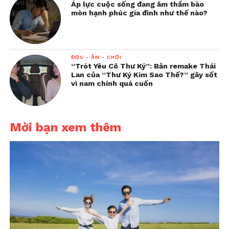
Áp lực cuộc sống đang âm thầm bào
mòn hạnh phúc gia đình như thế nào?
ĐỌC - ĂN - CHƠI
“Trót Yêu Cô Thư Ký”: Bản remake Thái
Lan của “Thư Ký Kim Sao Thế?” gây sốt
vì nam chính quá cuốn
Mời bạn xem thêm