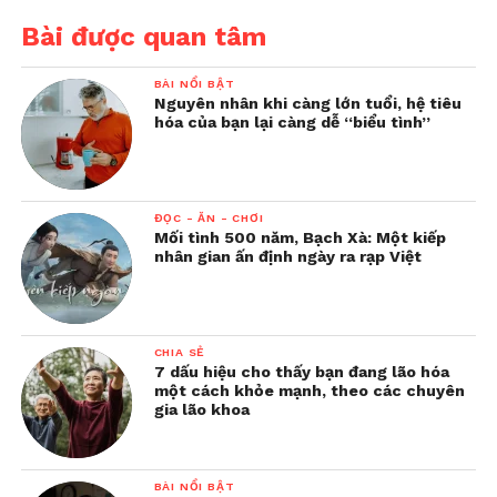
Bài được quan tâm
BÀI NỔI BẬT
Nguyên nhân khi càng lớn tuổi, hệ tiêu
hóa của bạn lại càng dễ “biểu tình”
ĐỌC - ĂN - CHƠI
Mối tình 500 năm, Bạch Xà: Một kiếp
nhân gian ấn định ngày ra rạp Việt
CHIA SẺ
7 dấu hiệu cho thấy bạn đang lão hóa
một cách khỏe mạnh, theo các chuyên
gia lão khoa
BÀI NỔI BẬT