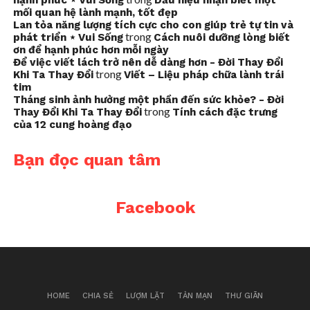
hạnh phúc ⋆ Vui Sống
Dấu hiệu nhận biết một
mối quan hệ lành mạnh, tốt đẹp
Lan tỏa năng lượng tích cực cho con giúp trẻ tự tin và
trong
phát triển ⋆ Vui Sống
Cách nuôi dưỡng lòng biết
ơn để hạnh phúc hơn mỗi ngày
Để việc viết lách trở nên dễ dàng hơn - Đời Thay Đổi
trong
Khi Ta Thay Đổi
Viết – Liệu pháp chữa lành trái
tim
Tháng sinh ảnh hưởng một phần đến sức khỏe? - Đời
trong
Thay Đổi Khi Ta Thay Đổi
Tính cách đặc trưng
của 12 cung hoàng đạo
Bạn đọc quan tâm
Facebook
HOME
CHIA SẺ
LƯỢM LẶT
TẢN MẠN
THƯ GIÃN