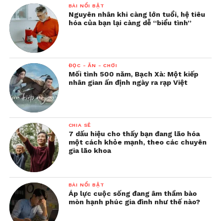
BÀI NỔI BẬT
Nguyên nhân khi càng lớn tuổi, hệ tiêu
hóa của bạn lại càng dễ “biểu tình”
ĐỌC - ĂN - CHƠI
Mối tình 500 năm, Bạch Xà: Một kiếp
nhân gian ấn định ngày ra rạp Việt
CHIA SẺ
7 dấu hiệu cho thấy bạn đang lão hóa
một cách khỏe mạnh, theo các chuyên
gia lão khoa
BÀI NỔI BẬT
Áp lực cuộc sống đang âm thầm bào
mòn hạnh phúc gia đình như thế nào?