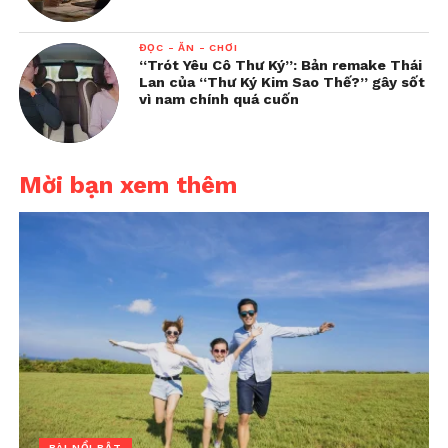
ĐỌC - ĂN - CHƠI
“Trót Yêu Cô Thư Ký”: Bản remake Thái
Lan của “Thư Ký Kim Sao Thế?” gây sốt
vì nam chính quá cuốn
Mời bạn xem thêm
BÀI NỔI BẬT