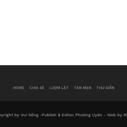
HOME
CHIA SẺ
LƯỢM LẶT
TẢN MẠN
THƯ GIÃN
yright by Vui Sống -Publish & Editor Phương Uyên - Web by R