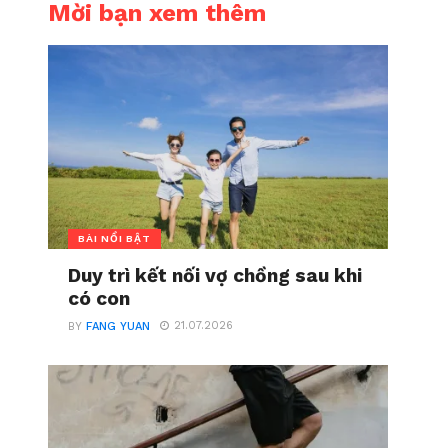
Mời bạn xem thêm
BÀI NỔI BẬT
Duy trì kết nối vợ chồng sau khi
có con
21.07.2026
BY
FANG YUAN