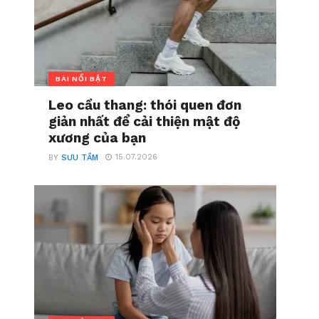
BÀI NỔI BẬT
Leo cầu thang: thói quen đơn
giản nhất để cải thiện mật độ
xương của bạn
15.07.2026
BY
SƯU TẦM