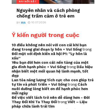
BÀI NỔI BẬT
Nguyên nhân và cách phòng
chống trầm cảm ở trẻ em
10.07.2026
BY
MIA
Ý kiến người trong cuộc
10 điều không nên nói với con cái khi bạn
trong
đang trong giai đoạn ly hôn ⋆ Vui Sống
Đối mặt với định kiến xã hội P1: “Ly hôn là
xấu”
Yêu bạn đời hơn con cái: nền tảng của một
trong
gia đình hạnh phúc ⋆ Vui Sống
Dấu hiệu
nhận biết một mối quan hệ lành mạnh, tốt
đẹp
Lan tỏa năng lượng tích cực cho con giúp trẻ
trong
tự tin và phát triển ⋆ Vui Sống
Cách
nuôi dưỡng lòng biết ơn để hạnh phúc hơn
mỗi ngày
Để việc viết lách trở nên dễ dàng hơn - Đời
trong
Thay Đổi Khi Ta Thay Đổi
Viết – Liệu
pháp chữa lành trái tim