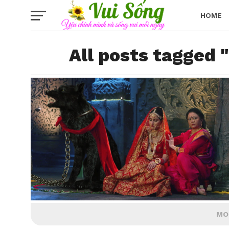
HOME
All posts tagged 
MO