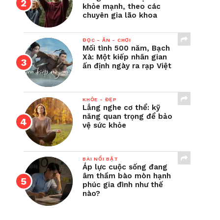
khỏe mạnh, theo các
chuyên gia lão khoa
ĐỌC - ĂN - CHƠI
Mối tình 500 năm, Bạch
Xà: Một kiếp nhân gian
ấn định ngày ra rạp Việt
KHỎE - ĐẸP
Lắng nghe cơ thể: kỹ
năng quan trọng để bảo
vệ sức khỏe
BÀI NỔI BẬT
Áp lực cuộc sống đang
âm thầm bào mòn hạnh
phúc gia đình như thế
nào?