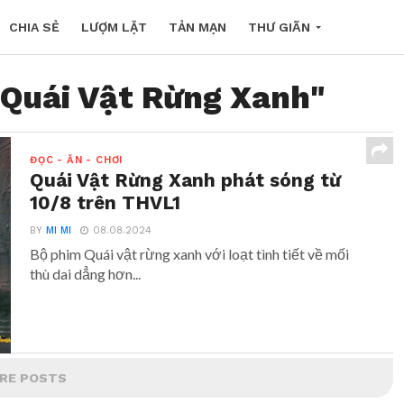
CHIA SẺ
LƯỢM LẶT
TẢN MẠN
THƯ GIÃN
"Quái Vật Rừng Xanh"
ĐỌC - ĂN - CHƠI
Quái Vật Rừng Xanh phát sóng từ
10/8 trên THVL1
BY
MI MI
08.08.2024
Bộ phim Quái vật rừng xanh với loạt tình tiết về mối
thù dai dẳng hơn...
RE POSTS