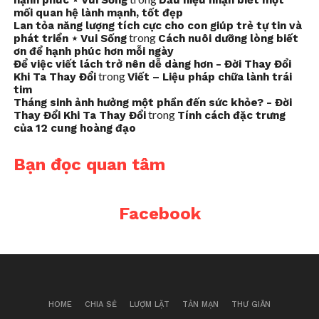
hạnh phúc ⋆ Vui Sống
Dấu hiệu nhận biết một
mối quan hệ lành mạnh, tốt đẹp
Lan tỏa năng lượng tích cực cho con giúp trẻ tự tin và
trong
phát triển ⋆ Vui Sống
Cách nuôi dưỡng lòng biết
ơn để hạnh phúc hơn mỗi ngày
Để việc viết lách trở nên dễ dàng hơn - Đời Thay Đổi
trong
Khi Ta Thay Đổi
Viết – Liệu pháp chữa lành trái
tim
Tháng sinh ảnh hưởng một phần đến sức khỏe? - Đời
trong
Thay Đổi Khi Ta Thay Đổi
Tính cách đặc trưng
của 12 cung hoàng đạo
Bạn đọc quan tâm
Facebook
HOME
CHIA SẺ
LƯỢM LẶT
TẢN MẠN
THƯ GIÃN