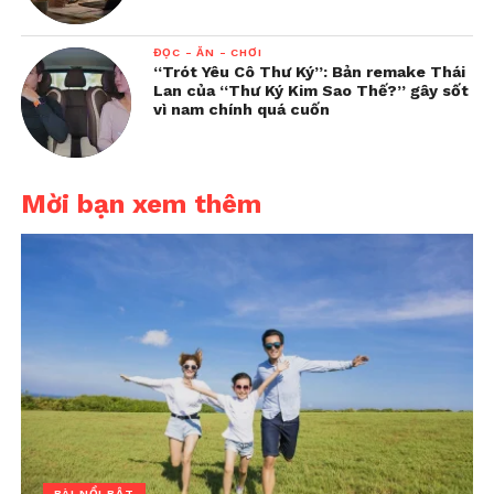
ĐỌC - ĂN - CHƠI
“Trót Yêu Cô Thư Ký”: Bản remake Thái
Lan của “Thư Ký Kim Sao Thế?” gây sốt
vì nam chính quá cuốn
Mời bạn xem thêm
BÀI NỔI BẬT