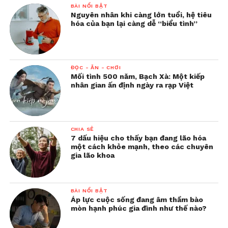
BÀI NỔI BẬT
Nguyên nhân khi càng lớn tuổi, hệ tiêu
hóa của bạn lại càng dễ “biểu tình”
ĐỌC - ĂN - CHƠI
Mối tình 500 năm, Bạch Xà: Một kiếp
nhân gian ấn định ngày ra rạp Việt
CHIA SẺ
7 dấu hiệu cho thấy bạn đang lão hóa
một cách khỏe mạnh, theo các chuyên
gia lão khoa
BÀI NỔI BẬT
Áp lực cuộc sống đang âm thầm bào
mòn hạnh phúc gia đình như thế nào?