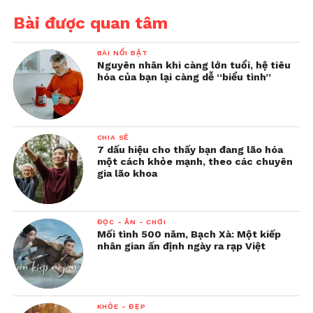
Bài được quan tâm
BÀI NỔI BẬT
Nguyên nhân khi càng lớn tuổi, hệ tiêu
hóa của bạn lại càng dễ “biểu tình”
CHIA SẺ
7 dấu hiệu cho thấy bạn đang lão hóa
một cách khỏe mạnh, theo các chuyên
gia lão khoa
ĐỌC - ĂN - CHƠI
Mối tình 500 năm, Bạch Xà: Một kiếp
nhân gian ấn định ngày ra rạp Việt
KHỎE - ĐẸP