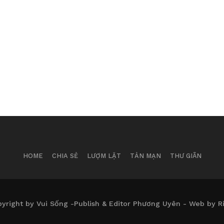
HOME
CHIA SẺ
LƯỢM LẶT
TẢN MẠN
THƯ GIÃN
yright by Vui Sống -Publish & Editor Phương Uyên - Web by R