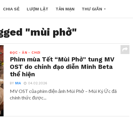
CHIA SẺ
LƯỢM LẶT
TẢN MẠN
THƯ GIÃN
agged "mùi phở"
ĐỌC - ĂN - CHƠI
Phim mùa Tết “Mùi Phở” tung MV
OST do chính đạo diễn Minh Beta
thể hiện
BY
MIA
04.02.2026
MV OST của phim điện ảnh Mùi Phở – Mùi Ký Ức đã
chính thức được...