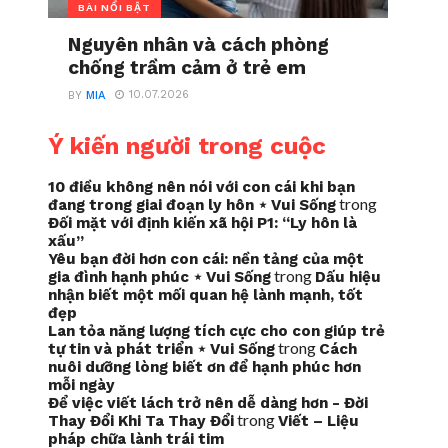
BÀI NỔI BẬT
Nguyên nhân và cách phòng
chống trầm cảm ở trẻ em
10.07.2026
BY
MIA
Ý kiến người trong cuộc
10 điều không nên nói với con cái khi bạn
trong
đang trong giai đoạn ly hôn ⋆ Vui Sống
Đối mặt với định kiến xã hội P1: “Ly hôn là
xấu”
Yêu bạn đời hơn con cái: nền tảng của một
trong
gia đình hạnh phúc ⋆ Vui Sống
Dấu hiệu
nhận biết một mối quan hệ lành mạnh, tốt
đẹp
Lan tỏa năng lượng tích cực cho con giúp trẻ
trong
tự tin và phát triển ⋆ Vui Sống
Cách
nuôi dưỡng lòng biết ơn để hạnh phúc hơn
mỗi ngày
Để việc viết lách trở nên dễ dàng hơn - Đời
trong
Thay Đổi Khi Ta Thay Đổi
Viết – Liệu
pháp chữa lành trái tim