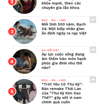
khỏe mạnh, theo các
chuyên gia lão khoa
ĐỌC - ĂN - CHƠI
Mối tình 500 năm, Bạch
Xà: Một kiếp nhân gian
ấn định ngày ra rạp Việt
BÀI NỔI BẬT
Áp lực cuộc sống đang
âm thầm bào mòn hạnh
phúc gia đình như thế
nào?
ĐỌC - ĂN - CHƠI
“Trót Yêu Cô Thư Ký”:
Bản remake Thái Lan
của “Thư Ký Kim Sao
Thế?” gây sốt vì nam
chính quá cuốn