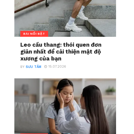
BÀI NỔI BẬT
Leo cầu thang: thói quen đơn
giản nhất để cải thiện mật độ
xương của bạn
15.07.2026
BY
SƯU TẦM