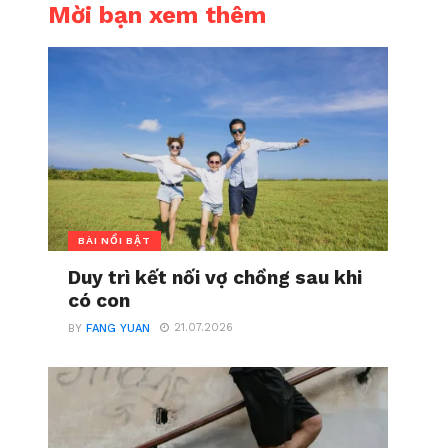
Mời bạn xem thêm
BÀI NỔI BẬT
Duy trì kết nối vợ chồng sau khi
có con
21.07.2026
BY
FANG YUAN