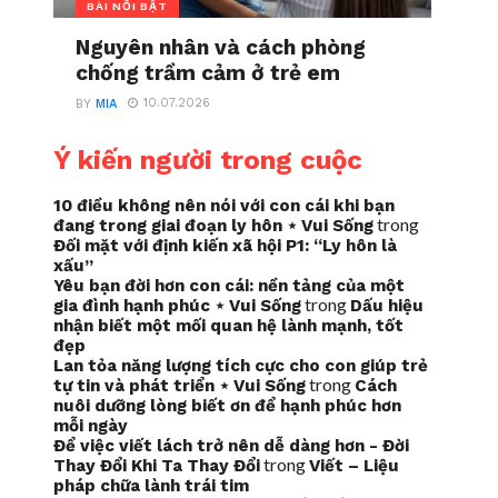
BÀI NỔI BẬT
Nguyên nhân và cách phòng
chống trầm cảm ở trẻ em
10.07.2026
BY
MIA
Ý kiến người trong cuộc
10 điều không nên nói với con cái khi bạn
trong
đang trong giai đoạn ly hôn ⋆ Vui Sống
Đối mặt với định kiến xã hội P1: “Ly hôn là
xấu”
Yêu bạn đời hơn con cái: nền tảng của một
trong
gia đình hạnh phúc ⋆ Vui Sống
Dấu hiệu
nhận biết một mối quan hệ lành mạnh, tốt
đẹp
Lan tỏa năng lượng tích cực cho con giúp trẻ
trong
tự tin và phát triển ⋆ Vui Sống
Cách
nuôi dưỡng lòng biết ơn để hạnh phúc hơn
mỗi ngày
Để việc viết lách trở nên dễ dàng hơn - Đời
trong
Thay Đổi Khi Ta Thay Đổi
Viết – Liệu
pháp chữa lành trái tim