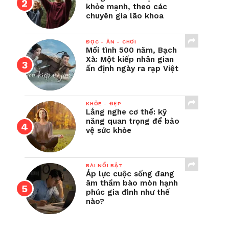
khỏe mạnh, theo các
chuyên gia lão khoa
ĐỌC - ĂN - CHƠI
Mối tình 500 năm, Bạch
Xà: Một kiếp nhân gian
ấn định ngày ra rạp Việt
KHỎE - ĐẸP
Lắng nghe cơ thể: kỹ
năng quan trọng để bảo
vệ sức khỏe
BÀI NỔI BẬT
Áp lực cuộc sống đang
âm thầm bào mòn hạnh
phúc gia đình như thế
nào?