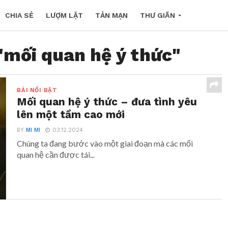
CHIA SẺ
LƯỢM LẶT
TẢN MẠN
THƯ GIÃN
"mối quan hệ ý thức"
BÀI NỔI BẬT
Mối quan hệ ý thức – đưa tình yêu
lên một tầm cao mới
BY
MI MI
03.12.2024
Chúng ta đang bước vào một giai đoạn mà các mối
quan hệ cần được tái...