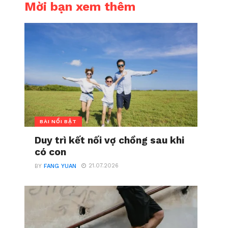
Mời bạn xem thêm
BÀI NỔI BẬT
Duy trì kết nối vợ chồng sau khi
có con
21.07.2026
BY
FANG YUAN