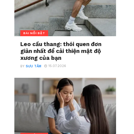
BÀI NỔI BẬT
Leo cầu thang: thói quen đơn
giản nhất để cải thiện mật độ
xương của bạn
15.07.2026
BY
SƯU TẦM