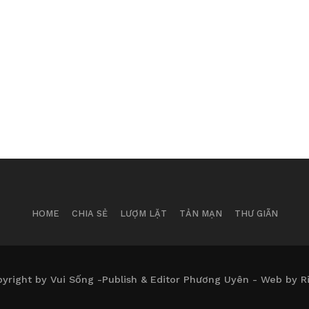
HOME
CHIA SẺ
LƯỢM LẶT
TẢN MẠN
THƯ GIÃN
yright by Vui Sống -Publish & Editor Phương Uyên - Web by R