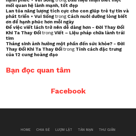
hạnh phúc ⋆ Vui Sống
Dấu hiệu nhận biết một
mối quan hệ lành mạnh, tốt đẹp
Lan tỏa năng lượng tích cực cho con giúp trẻ tự tin và
trong
phát triển ⋆ Vui Sống
Cách nuôi dưỡng lòng biết
ơn để hạnh phúc hơn mỗi ngày
Để việc viết lách trở nên dễ dàng hơn - Đời Thay Đổi
trong
Khi Ta Thay Đổi
Viết – Liệu pháp chữa lành trái
tim
Tháng sinh ảnh hưởng một phần đến sức khỏe? - Đời
trong
Thay Đổi Khi Ta Thay Đổi
Tính cách đặc trưng
của 12 cung hoàng đạo
Bạn đọc quan tâm
Facebook
HOME
CHIA SẺ
LƯỢM LẶT
TẢN MẠN
THƯ GIÃN