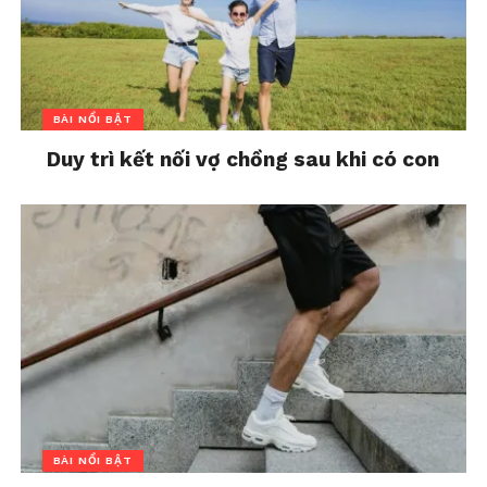
BÀI NỔI BẬT
Duy trì kết nối vợ chồng sau khi có con
BÀI NỔI BẬT