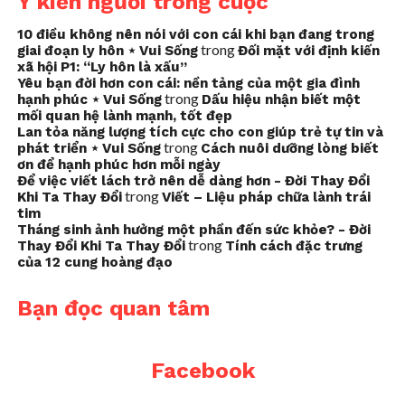
Ý kiến người trong cuộc
10 điều không nên nói với con cái khi bạn đang trong
trong
giai đoạn ly hôn ⋆ Vui Sống
Đối mặt với định kiến
xã hội P1: “Ly hôn là xấu”
Yêu bạn đời hơn con cái: nền tảng của một gia đình
trong
hạnh phúc ⋆ Vui Sống
Dấu hiệu nhận biết một
mối quan hệ lành mạnh, tốt đẹp
Lan tỏa năng lượng tích cực cho con giúp trẻ tự tin và
trong
phát triển ⋆ Vui Sống
Cách nuôi dưỡng lòng biết
ơn để hạnh phúc hơn mỗi ngày
Để việc viết lách trở nên dễ dàng hơn - Đời Thay Đổi
trong
Khi Ta Thay Đổi
Viết – Liệu pháp chữa lành trái
tim
Tháng sinh ảnh hưởng một phần đến sức khỏe? - Đời
trong
Thay Đổi Khi Ta Thay Đổi
Tính cách đặc trưng
của 12 cung hoàng đạo
Bạn đọc quan tâm
Facebook