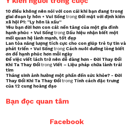
Ý kiến người trong cuộc
10 điều không nên nói với con cái khi bạn đang trong
trong
giai đoạn ly hôn ⋆ Vui Sống
Đối mặt với định kiến
xã hội P1: “Ly hôn là xấu”
Yêu bạn đời hơn con cái: nền tảng của một gia đình
trong
hạnh phúc ⋆ Vui Sống
Dấu hiệu nhận biết một
mối quan hệ lành mạnh, tốt đẹp
Lan tỏa năng lượng tích cực cho con giúp trẻ tự tin và
trong
phát triển ⋆ Vui Sống
Cách nuôi dưỡng lòng biết
ơn để hạnh phúc hơn mỗi ngày
Để việc viết lách trở nên dễ dàng hơn - Đời Thay Đổi
trong
Khi Ta Thay Đổi
Viết – Liệu pháp chữa lành trái
tim
Tháng sinh ảnh hưởng một phần đến sức khỏe? - Đời
trong
Thay Đổi Khi Ta Thay Đổi
Tính cách đặc trưng
của 12 cung hoàng đạo
Bạn đọc quan tâm
Facebook