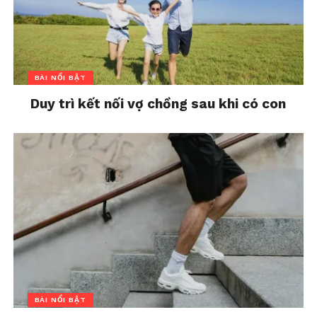
BÀI NỔI BẬT
Duy trì kết nối vợ chồng sau khi có con
BÀI NỔI BẬT