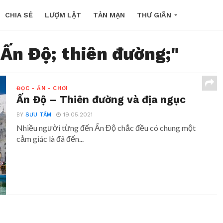
CHIA SẺ
LƯỢM LẶT
TẢN MẠN
THƯ GIÃN
"Ấn Độ; thiên đường;"
ĐỌC - ĂN - CHƠI
Ấn Độ – Thiên đường và địa ngục
BY
SƯU TẦM
19.05.2021
Nhiều người từng đến Ấn Độ chắc đều có chung một
cảm giác là đã đến...