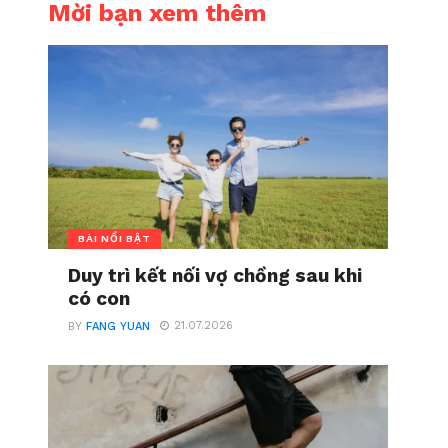
Mời bạn xem thêm
BÀI NỔI BẬT
Duy trì kết nối vợ chồng sau khi
có con
21.07.2026
BY
FANG YUAN