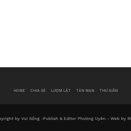
HOME
CHIA SẺ
LƯỢM LẶT
TẢN MẠN
THƯ GIÃN
yright by Vui Sống -Publish & Editor Phương Uyên - Web by R