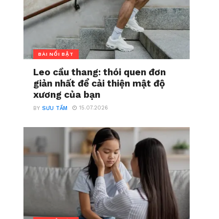
BÀI NỔI BẬT
Leo cầu thang: thói quen đơn
giản nhất để cải thiện mật độ
xương của bạn
15.07.2026
BY
SƯU TẦM