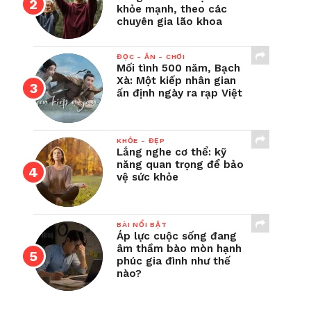
khỏe mạnh, theo các
chuyên gia lão khoa
ĐỌC - ĂN - CHƠI
Mối tình 500 năm, Bạch
Xà: Một kiếp nhân gian
ấn định ngày ra rạp Việt
KHỎE - ĐẸP
Lắng nghe cơ thể: kỹ
năng quan trọng để bảo
vệ sức khỏe
BÀI NỔI BẬT
Áp lực cuộc sống đang
âm thầm bào mòn hạnh
phúc gia đình như thế
nào?