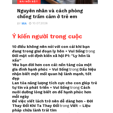
BÀI NỔI BẬT
Nguyên nhân và cách phòng
chống trầm cảm ở trẻ em
10.07.2026
BY
MIA
Ý kiến người trong cuộc
10 điều không nên nói với con cái khi bạn
trong
đang trong giai đoạn ly hôn ⋆ Vui Sống
Đối mặt với định kiến xã hội P1: “Ly hôn là
xấu”
Yêu bạn đời hơn con cái: nền tảng của một
trong
gia đình hạnh phúc ⋆ Vui Sống
Dấu hiệu
nhận biết một mối quan hệ lành mạnh, tốt
đẹp
Lan tỏa năng lượng tích cực cho con giúp trẻ
trong
tự tin và phát triển ⋆ Vui Sống
Cách
nuôi dưỡng lòng biết ơn để hạnh phúc hơn
mỗi ngày
Để việc viết lách trở nên dễ dàng hơn - Đời
trong
Thay Đổi Khi Ta Thay Đổi
Viết – Liệu
pháp chữa lành trái tim