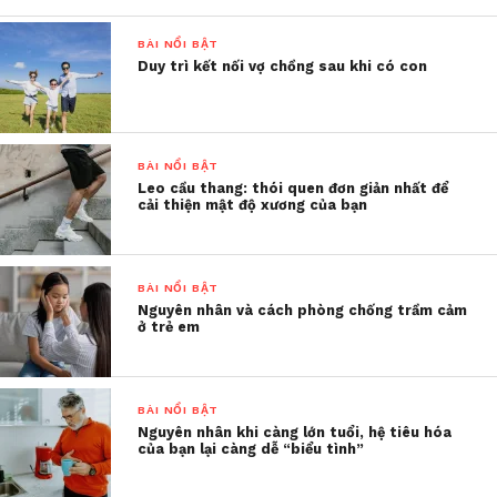
mối quan hệ với chồng hiện tại, chị M mong muốn
được khỏa lấp khoảng trống sau khi vừa chia tay
BÀI NỔI BẬT
mối tình đầu được 2 năm.
Duy trì kết nối vợ chồng sau khi có con
Trong khoảng thời gian yêu nhau, anh chưa có gì
trong tay, đang thất nghiệp. Trong khi đó, chị có
BÀI NỔI BẬT
tài chính ổn định khi cùng lúc đảm nhận hai công
Leo cầu thang: thói quen đơn giản nhất để
việc. Vì thế, không ít lần chị được gia đình, bạn bè
cải thiện mật độ xương của bạn
đưa ra lời khuyên nên cân nhắc về mối quan hệ với
người chồng hiện tại.
BÀI NỔI BẬT
Nguyên nhân và cách phòng chống trầm cảm
Thế nhưng, mặc cho mọi
ở trẻ em
người khuyên ngăn vì cho
rằng “anh chỉ yêu vì vật
BÀI NỔI BẬT
chất”, chị vẫn bỏ ngoài tai.
Nguyên nhân khi càng lớn tuổi, hệ tiêu hóa
của bạn lại càng dễ “biểu tình”
Một phần vì lười tìm hiểu, yêu đương với đối tượng