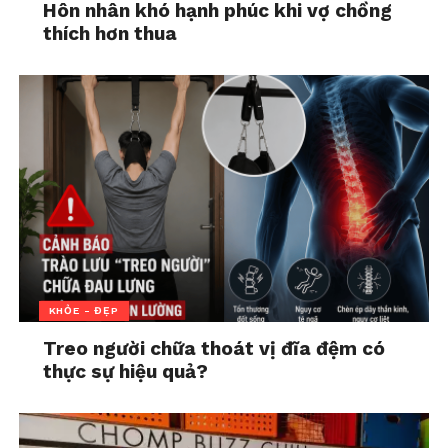
Hôn nhân khó hạnh phúc khi vợ chồng
Sau khi kết hôn, không chỉ cuộc sống hôn nhân
thích hơn thua
không hạnh phúc, chị M còn nhiều lần bất đồng
quan điểm với mẹ chồng.
Giai đoạn sau khi hạ sinh
con đầu lòng, chị M gặp
căng thẳng, stress quá
mức vì có những điều
không thể nói.
KHỎE - ĐẸP
Đến khi có người nhà đến thăm, chị M khóc và kể
Treo người chữa thoát vị đĩa đệm có
hết những chuyện đã gặp phải, điều này khiến mẹ
thực sự hiệu quả?
chồng tra khảo:
“Mẹ chồng hỏi tôi tại sao lại khóc
trước mặt người nhà, tôi làm giống như là mẹ chồng
đang áp bức tôi. Từ đó mối quan hệ giữa tôi và mẹ