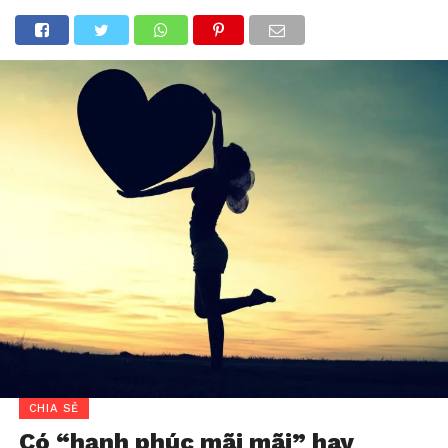
CHIA SẺ
Có “hạnh phúc mãi mãi” hay