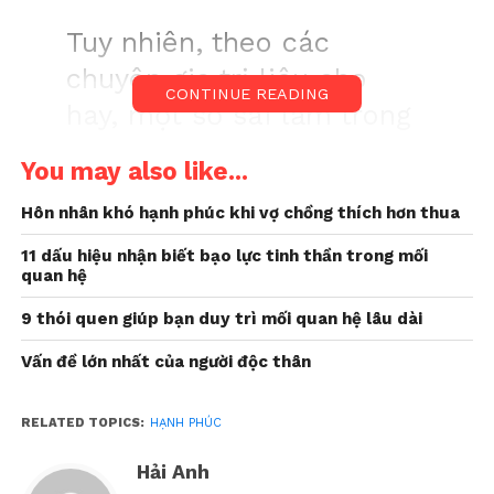
Tuy nhiên, theo các
chuyên gia trị liệu cho
CONTINUE READING
hay, một số sai lầm trong
cách suy nghĩ về hạnh
You may also like...
phúc cũng khiến chúng ta
Hôn nhân khó hạnh phúc khi vợ chồng thích hơn thua
khó hạnh phúc.
11 dấu hiệu nhận biết bạo lực tinh thần trong mối
quan hệ
Có nhiều người cho rằng, hạnh phúc là đích đến, là
mục tiêu cuối cùng, là thứ chúng ta không thể có
9 thói quen giúp bạn duy trì mối quan hệ lâu dài
ngay bây giờ. Trên thực tế, chúng ta có thể vun đắp
Vấn đề lớn nhất của người độc thân
hạnh phúc mỗi ngày ngay cả khi chúng ta không
đạt các mục tiêu đề ra.
RELATED TOPICS:
HẠNH PHÚC
Vậy tại sao chúng ta lại nghĩ khác? Tại sao chúng
Hải Anh
ta coi hạnh phúc là mục tiêu cuối cùng?