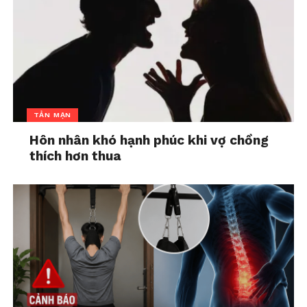
Cái kết “hạnh phúc mãi mãi”
Khi còn là một đứa trẻ, chắc không hiếm lần bạn
được nghe kể chuyện cổ tích. Và ở cuối mỗi câu
chuyện cổ tích, sau khi công chúa và hoàng tử gặp
nhau, họ sẽ “Hạnh phúc mãi mãi” về sau.
TẢN MẠN
Điều này khiến hệ tư tưởng của chúng ta bị đánh
Hôn nhân khó hạnh phúc khi vợ chồng
lừa. Và luôn suy nghĩ rằng, sau khi qua những khó
thích hơn thua
khăn, trắc trở, cái kết cuối cùng là phần thưởng
cho những nỗ lực đó chính là “Hạnh phúc mãi
mãi”
Suy nghĩ này rất nguy hiểm và đã đánh lừa biết bao
người, nhất là những cô gái nhỏ, khi cho rằng, chỉ
cần đạt được mục tiêu là kiếm được một chàng
hoàng tử thì mình sẽ “Hạnh phúc mãi mãi”.