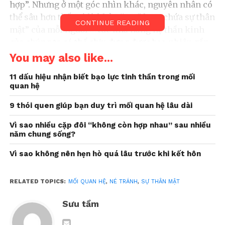
hợp”. Nhưng ở một góc nhìn khác, nguyên nhân có
thể sâu hơn thế. Đó là khả năng “dung chứa sự thân
CONTINUE READING
mật” của mỗi người – tức khả năng hệ thần kinh
của chúng ta có thể chịu đựng được bao nhiêu gần
gũi trước khi bắt đầu cảm thấy quá tải.
You may also like...
Sự thân mật vừa hấp dẫn vừa
11 dấu hiệu nhận biết bạo lực tinh thần trong mối
quan hệ
gây sợ hãi
9 thói quen giúp bạn duy trì mối quan hệ lâu dài
Chúng ta thường nghĩ rằng nếu
sự thân mật đem
lại cảm giác dễ chịu
thì con người sẽ tự nhiên tiến
Vì sao nhiều cặp đôi “không còn hợp nhau” sau nhiều
năm chung sống?
về phía nó. Nhưng thực tế không phải lúc nào cũng
vậy. Với nhiều người, sự gần gũi vừa mang tính
Vì sao không nên hẹn hò quá lâu trước khi kết hôn
nuôi dưỡng vừa mang tính đe dọa. Nó giống như
một cánh cửa mở ra hai cảm xúc cùng lúc: khao
RELATED TOPICS:
MỐI QUAN HỆ
,
NÉ TRÁNH
,
SỰ THÂN MẬT
khát được kết nối và nỗi sợ bị tổn thương.
Sưu tầm
Bạn có thể từng trải qua cảm giác này: khi mới
quen một người, mọi thứ rất nhẹ nhàng và thú vị.