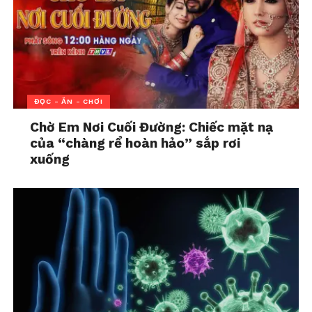
đầu chao đảo.
Sự thân mật về thể chất thường là nơi những phản
ứng này bộc lộ rõ ràng nhất. Khi hai người đến gần
nhau hơn, không chỉ cơ thể mà cả cảm xúc cũng
dần mở ra. Những lớp phòng vệ quen thuộc bắt đầu
ĐỌC - ĂN - CHƠI
được gỡ bỏ. Cảm giác hưng phấn, mong muốn được
Chờ Em Nơi Cuối Đường: Chiếc mặt nạ
chạm vào và được chạm tới có thể khiến con người
của “chàng rể hoàn hảo” sắp rơi
cảm thấy sống động hơn bao giờ hết.
xuống
Nhưng với một số người,
chính sự sống động ấy lại
khiến họ cảm thấy bị phơi
bày.
Được nhìn thấy, được khao khát, được cảm nhận