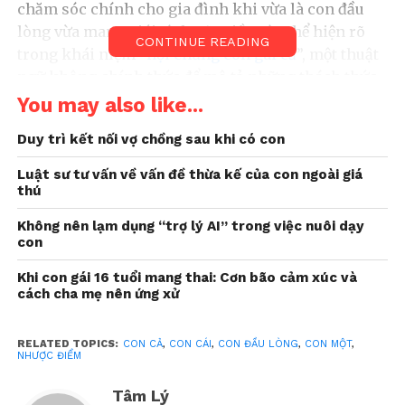
chăm sóc chính cho gia đình khi vừa là con đầu
lòng vừa mang giới tính nữ. Điều này thể hiện rõ
CONTINUE READING
trong khái niệm “
hội chứng con gái cả
”, một thuật
ngữ không chính thức để mô tả những thách thức
tâm lý mà con gái lớn thường phải đối mặt do gánh
You may also like...
nặng trách nhiệm và kỳ vọng lớn hơn so với các
Duy trì kết nối vợ chồng sau khi có con
anh chị em khác. Điều này cũng định hình cuộc
sống và tính cách của con gái cả.
Luật sư tư vấn về vấn đề thừa kế của con ngoài giá
thú
Lisette Schuitemaker, tác giả của cuốn “ The Eldest
Không nên lạm dụng “trợ lý AI” trong việc nuôi dạy
Daughter Effect: How Firstborn Women Harness
con
Their Strengths”, đã chia sẻ:
“Được đào tạo để dẫn
đầu từ khi còn nhỏ”, nên không có gì ngạc nhiên
Khi con gái 16 tuổi mang thai: Cơn bão cảm xúc và
cách cha mẹ nên ứng xử
khi con gái cả lại chiếm ưu thế trong các vị trí lãnh
đạo. Hillary Clinton, Oprah Winfrey và Beyoncé là
một số những người là con gái đầu lòng được
RELATED TOPICS:
CON CẢ
,
CON CÁI
,
CON ĐẦU LÒNG
,
CON MỘT
,
NHƯỢC ĐIỂM
Schuitemaker nhắc đến trong cuốn sách của mình.
Tâm Lý