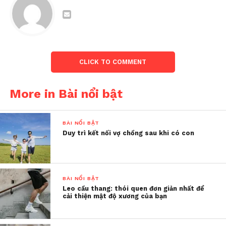
“Con gái đầu lòng thường
được đào tạo để trở thành
những người phụ nữ có
trách nhiệm, tận tụy, thực
CLICK TO COMMENT
tế, chu đáo và biết quan
tâm.”
More in Bài nổi bật
Schuitemaker chia sẻ
BÀI NỔI BẬT
Duy trì kết nối vợ chồng sau khi có con
Tuy nhiên, việc là con gái cả cũng có những ảnh
hưởng tiêu cực khác. Các bé gái có thể bị gánh nặng
chăm sóc một cách bất công do giới tính của mình,
BÀI NỔI BẬT
bị “phụ huynh hóa” hoặc cảm thấy có trách nhiệm
Leo cầu thang: thói quen đơn giản nhất để
từ khi còn nhỏ đối với những nhiệm vụ thường
cải thiện mật độ xương của bạn
thuộc về cha mẹ.