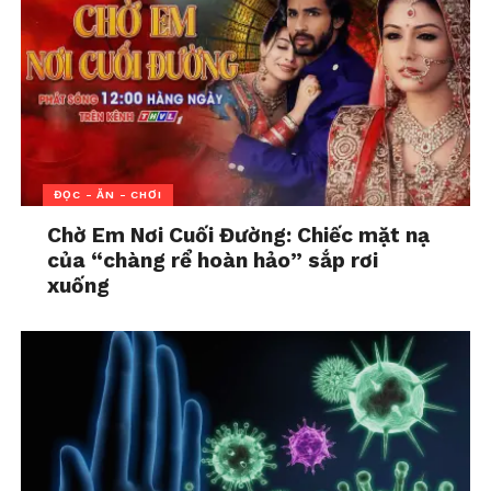
chứng trầm cảm cao hơn 38% ở độ tuổi lên 8 so với
trẻ em sinh thứ hai hoặc muộn hơn. Các nhà
nghiên cứu đã kiểm soát các yếu tố khác, bao gồm
tiền sử sức khỏe tâm thần của trẻ và mẹ.
Mặc dù nghiên cứu không xem xét lý do tại sao
con đầu lòng và con một có nhiều khả năng mắc
ĐỌC - ĂN - CHƠI
những chẩn đoán này hơn, nhưng nó xác định thứ
tự sinh là một dấu hiệu tiềm ẩn của nguy cơ (trong
Chờ Em Nơi Cuối Đường: Chiếc mặt nạ
của “chàng rể hoàn hảo” sắp rơi
số nhiều yếu tố khác) mắc chứng lo âu và trầm cảm.
xuống
Caleb Cox, trưởng bộ phận nghiên cứu và khoa học
dữ liệu tại Epic Research, cho biết phát hiện này
“bổ sung thêm hiểu biết của chúng ta về các yếu tố
nguy cơ ở trẻ em”.
“Lo âu và trầm cảm không có nguyên nhân duy
nhất, vì vậy việc hiểu rõ những yếu tố nào có thể
ảnh hưởng đến trẻ có thể giúp cả cha mẹ và bác sĩ