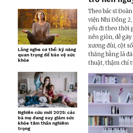
Theo bác sĩ Đoàn
viện Nhi Đồng 2,
yếu đi theo thời
nên giòn, dễ gãy
xương đùi, cột s
Lắng nghe cơ thể: kỹ năng
thăng bằng là đã
quan trọng để bảo vệ sức
khỏe
thuật, thậm chí 
Nghiên cứu mới 2025: các
bà mẹ đang suy giảm sức
khỏe tâm thần nghiêm
trọng