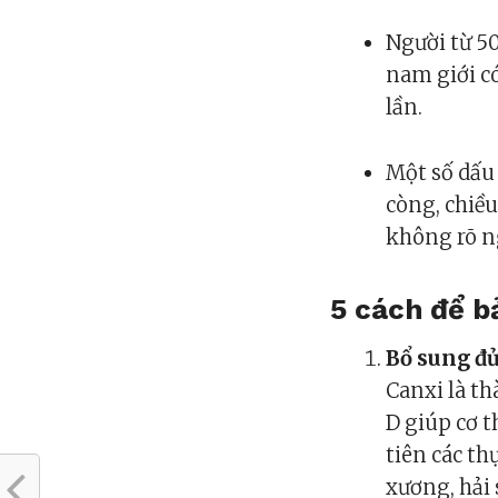
Người từ 50
nam giới c
lần.
Một số dấu 
còng, chiề
không rõ 
5 cách để b
Bổ sung đủ
Canxi là t
D giúp cơ t
tiên các t
xương, hải