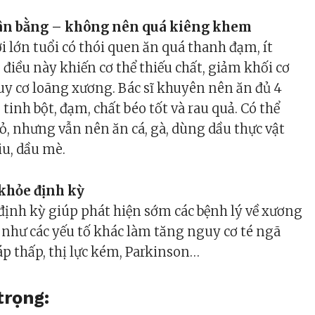
ân bằng – không nên quá kiêng khem
 lớn tuổi có thói quen ăn quá thanh đạm, ít
, điều này khiến cơ thể thiếu chất, giảm khối cơ
uy cơ loãng xương. Bác sĩ khuyên nên ăn đủ 4
tinh bột, đạm, chất béo tốt và rau quả. Có thể
ỏ, nhưng vẫn nên ăn cá, gà, dùng dầu thực vật
iu, dầu mè.
khỏe định kỳ
định kỳ giúp phát hiện sớm các bệnh lý về xương
 như các yếu tố khác làm tăng nguy cơ té ngã
áp thấp, thị lực kém, Parkinson…
trọng: