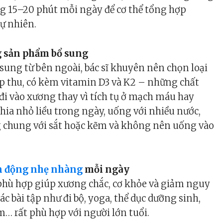
 15–20 phút mỗi ngày để cơ thể tổng hợp
tự nhiên.
 sản phẩm bổ sung
sung từ bên ngoài, bác sĩ khuyên nên chọn loại
ấp thu, có kèm vitamin D3 và K2 – những chất
đi vào xương thay vì tích tụ ở mạch máu hay
hia nhỏ liều trong ngày, uống với nhiều nước,
 chung với sắt hoặc kẽm và không nên uống vào
 động nhẹ nhàng
mỗi ngày
phù hợp giúp xương chắc, cơ khỏe và giảm nguy
Các bài tập như đi bộ, yoga, thể dục dưỡng sinh,
… rất phù hợp với người lớn tuổi.