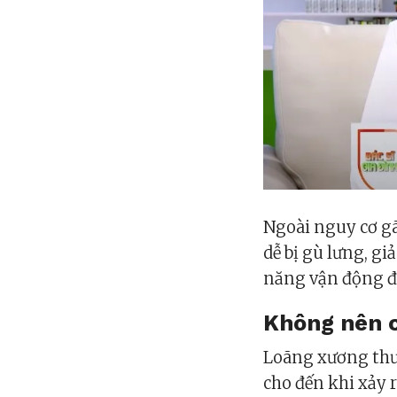
Ngoài nguy cơ g
dễ bị gù lưng, g
năng vận động độ
Không nên 
Loãng xương thườ
cho đến khi xảy r