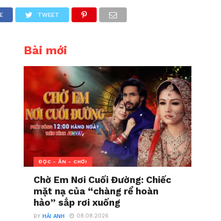
E
TWEET
Bài mới
ĐỌC - ĂN - CHƠI
Chờ Em Nơi Cuối Đường: Chiếc
mặt nạ của “chàng rể hoàn
hảo” sắp rơi xuống
08.08.2026
BY
HẢI ANH