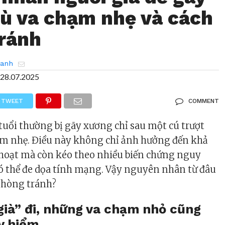
ù va chạm nhẹ và cách
ránh
hanh
28.07.2025
TWEET
COMMENT
tuổi thường bị gãy xương chỉ sau một cú trượt
ạm nhẹ. Điều này không chỉ ảnh hưởng đến khả
h hoạt mà còn kéo theo nhiều biến chứng nguy
ó thể đe dọa tính mạng. Vậy nguyên nhân từ đâu
phòng tránh?
già” đi, những va chạm nhỏ cũng
y hiểm