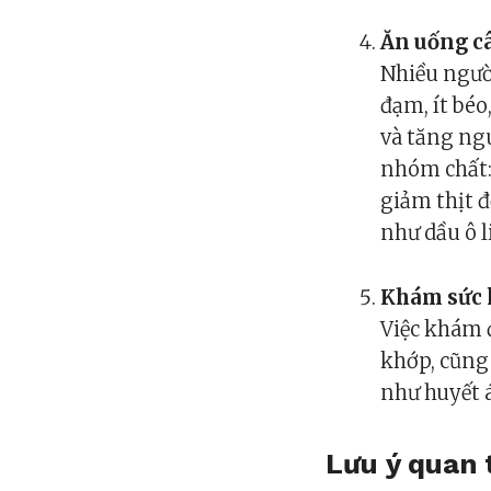
Ăn uống c
Nhiều người
đạm, ít béo
và tăng ng
nhóm chất: 
giảm thịt đ
như dầu ô l
Khám sức 
Việc khám 
khớp, cũng
như huyết 
Lưu ý quan 