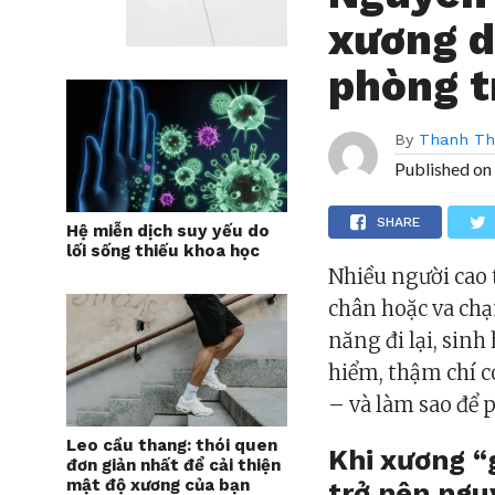
xương d
phòng t
By
Thanh T
Published on
SHARE
Hệ miễn dịch suy yếu do
lối sống thiếu khoa học
Nhiều người cao 
chân hoặc va ch
năng đi lại, sin
hiểm, thậm chí c
– và làm sao để 
Leo cầu thang: thói quen
Khi xương “
đơn giản nhất để cải thiện
mật độ xương của bạn
trở nên ngu