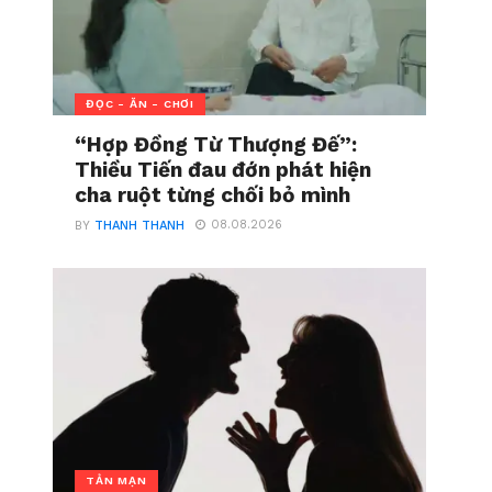
ĐỌC - ĂN - CHƠI
“Hợp Đồng Từ Thượng Đế”:
Thiều Tiến đau đớn phát hiện
cha ruột từng chối bỏ mình
08.08.2026
BY
THANH THANH
TẢN MẠN