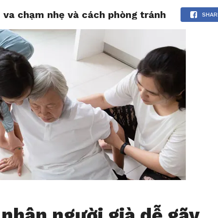
ù va chạm nhẹ và cách phòng tránh
CHIA SẺ
LƯỢM LẶT
TẢN MẠN
THƯ GIÃN
SHAR
nhân người già dễ gãy