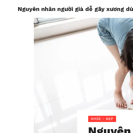
Nguyên nhân người già dễ gãy xương d
HOME
KHỎE - ĐẸP
Nguyên 