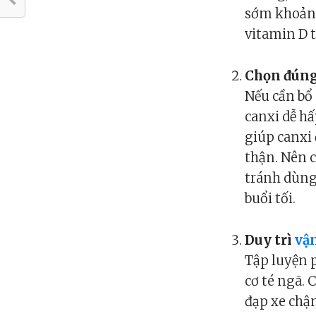
sớm khoảng
vitamin D 
Chọn đúng
Nếu cần bổ 
canxi dễ h
giúp canxi 
thận. Nên c
tránh dùng
buổi tối.
Duy trì
vận
Tập luyện 
cơ té ngã. 
đạp xe chậm