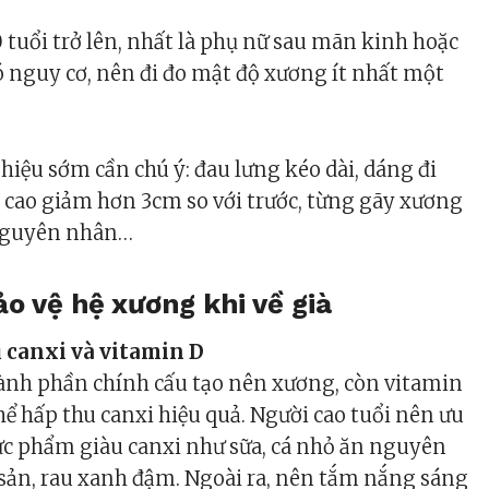
 tuổi trở lên, nhất là phụ nữ sau mãn kinh hoặc
ó nguy cơ, nên đi đo mật độ xương ít nhất một
hiệu sớm cần chú ý: đau lưng kéo dài, dáng đi
u cao giảm hơn 3cm so với trước, từng gãy xương
nguyên nhân…
ảo vệ hệ xương khi về già
 canxi và vitamin D
hành phần chính cấu tạo nên xương, còn vitamin
hể hấp thu canxi hiệu quả. Người cao tuổi nên ưu
hực phẩm giàu canxi như sữa, cá nhỏ ăn nguyên
 sản, rau xanh đậm. Ngoài ra, nên tắm nắng sáng