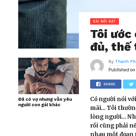
BÀI NỔI BẬT
Tôi ước
đủ, thế 
By
Thanh Ph
Published on
SHARE
Có người nói với
Đã có vợ nhưng vẫn yêu
người con gái khác
mãi… Tôi thường
lòng người… Như
rồi cũng phải nế
nhau một đoạn n