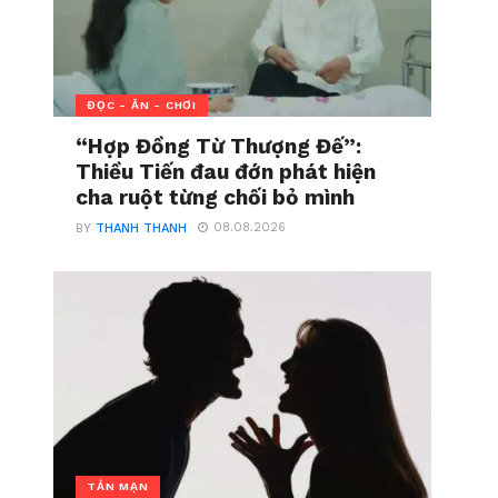
ĐỌC - ĂN - CHƠI
“Hợp Đồng Từ Thượng Đế”:
Thiều Tiến đau đớn phát hiện
cha ruột từng chối bỏ mình
08.08.2026
BY
THANH THANH
TẢN MẠN