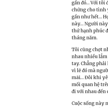
gần đó… Với tôi
chứng cho tình 
gần như hết… Họ
này… Người này 
thứ hạnh phúc đư
tháng năm.
Tôi cũng chợt nh
nhau nhiều lắm 
tay. Chẳng phải 
vì lẽ đó mà ngườ
mãi… Đôi khi yê
mối quan hệ trê
đi với nhau đến 
Cuộc sống này n