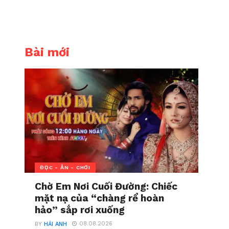
Bài mới
ĐỌC - ĂN - CHƠI
Chờ Em Nơi Cuối Đường: Chiếc
mặt nạ của “chàng rể hoàn
hảo” sắp rơi xuống
08.08.2026
BY
HẢI ANH