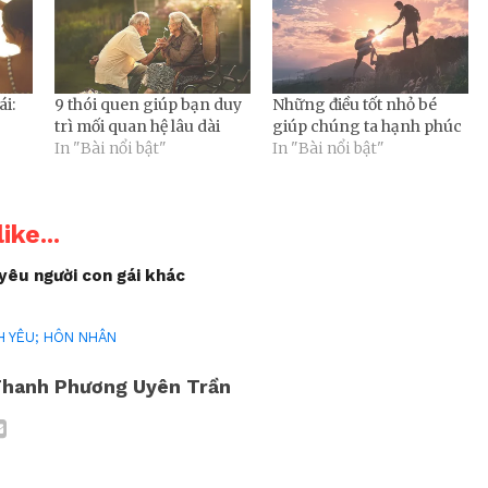
ái:
9 thói quen giúp bạn duy
Những điều tốt nhỏ bé
trì mối quan hệ lâu dài
giúp chúng ta hạnh phúc
In "Bài nổi bật"
In "Bài nổi bật"
ike...
yêu người con gái khác
H YÊU; HÔN NHÂN
hanh Phương Uyên Trần