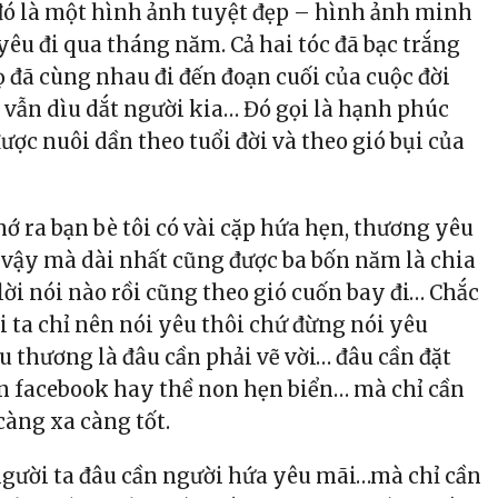
 đó là một hình ảnh tuyệt đẹp – hình ảnh minh
yêu đi qua tháng năm. Cả hai tóc đã bạc trắng
 đã cùng nhau đi đến đoạn cuối của cuộc đời
vẫn dìu dắt người kia… Đó gọi là hạnh phúc
ợc nuôi dần theo tuổi đời và theo gió bụi của
ớ ra bạn bè tôi có vài cặp hứa hẹn, thương yêu
vậy mà dài nhất cũng được ba bốn năm là chia
lời nói nào rồi cũng theo gió cuốn bay đi… Chắc
i ta chỉ nên nói yêu thôi chứ đừng nói yêu
u thương là đâu cần phải vẽ vời… đâu cần đặt
n facebook hay thề non hẹn biển… mà chỉ cần
càng xa càng tốt.
gười ta đâu cần người hứa yêu mãi…mà chỉ cần