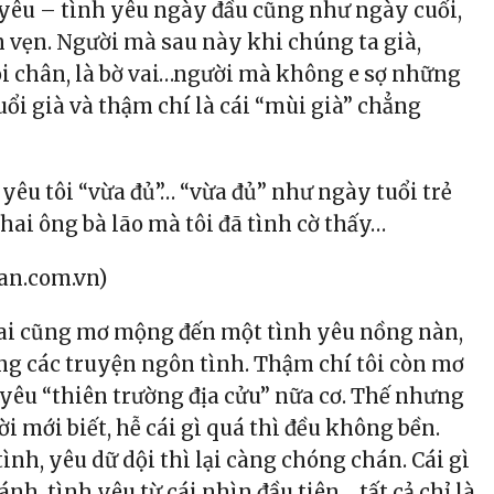
 yêu – tình yêu ngày đầu cũng như ngày cuối,
n vẹn. Người mà sau này khi chúng ta già,
đôi chân, là bờ vai…người mà không e sợ những
uổi già và thậm chí là cái “mùi già” chẳng
ó yêu tôi “vừa đủ”… “vừa đủ” như ngày tuổi trẻ
hai ông bà lão mà tôi đã tình cờ thấy…
an.com.vn)
 ai cũng mơ mộng đến một tình yêu nồng nàn,
ng các truyện ngôn tình. Thậm chí tôi còn mơ
yêu “thiên trường địa cửu” nữa cơ. Thế nhưng
i mới biết, hễ cái gì quá thì đều không bền.
ình, yêu dữ dội thì lại càng chóng chán. Cái gì
ánh, tình yêu từ cái nhìn đầu tiên… tất cả chỉ là