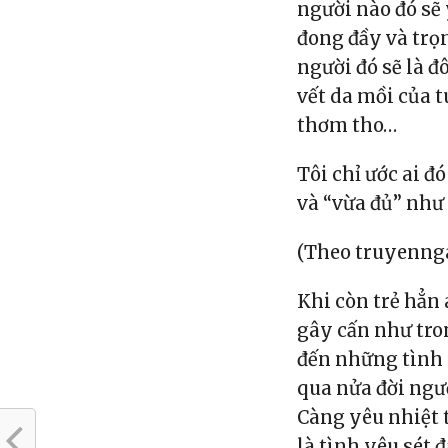
người nào đó sẽ
đong đầy và trọ
người đó sẽ là 
vết da mồi của t
thơm tho…
Tôi chỉ ước ai đ
và “vừa đủ” như 
(Theo truyenng
Khi còn trẻ hẳn
gây cấn như tro
đến những tình 
qua nửa đời ngườ
Càng yêu nhiệt t
là tình yêu sét đ