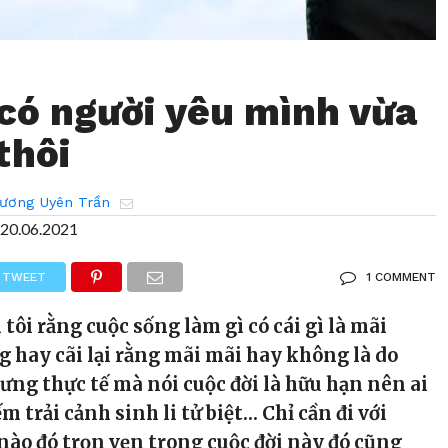
 có người yêu mình vừa
thôi
ương Uyên Trần
20.06.2021
TWEET
1 COMMENT
 tôi rằng cuộc sống làm gì có cái gì là mãi
 hay cãi lại rằng mãi mãi hay không là do
ng thực tế mà nói cuộc đời là hữu hạn nên ai
m trải cảnh sinh li tử biệt… Chỉ cần đi với
ào đó trọn vẹn trong cuộc đời này đó cũng